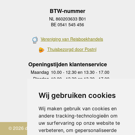
BTW-nummer
NL 860203633 B01
BE 0541 545 456
Vereniging van Reisboekhandels
Thuisbezorgd door Postnl
Openingstijden klantenservice
Maandag
10.00 - 12.30 en 13.30 - 17.00
Dinsdag
10.00 - 12.30 en 13.30 - 17.00
Woensdag
10.00 - 12.30 en 13.30 - 17.00
Donderdag
10.00 - 12.30 en 13.30 - 17.00
Wij gebruiken cookies
Vrijdag
10.00 - 12.30 en 13.30 - 17.00
Zaterdag
gesloten
Wij maken gebruik van cookies en
Zondag
gesloten
andere tracking-technologieën om
uw surfervaring op onze website te
© 2026 de Zwerver
verbeteren, om gepersonaliseerde