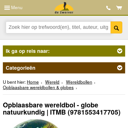
Menu
Ik ga op reis naar:
Categorieën
U bent hier:
Home
Wereld
Wereldbollen
Opblaasbare wereldbollen & globes
Opblaasbare wereldbol - globe
natuurkundig | ITMB
(9781553417705)