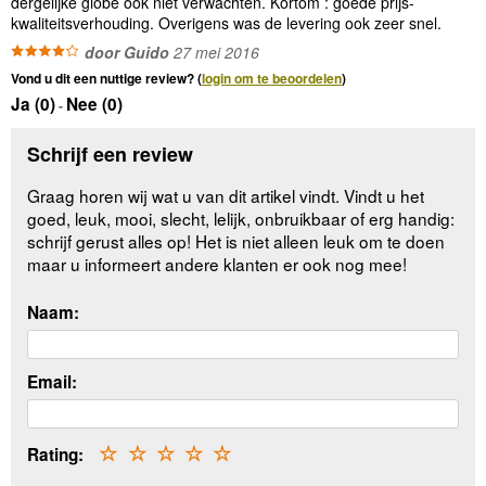
dergelijke globe ook niet verwachten. Kortom : goede prijs-
kwaliteitsverhouding. Overigens was de levering ook zeer snel.
door Guido
27 mei 2016
Vond u dit een nuttige review? (
login om te beoordelen
)
Ja (
0
)
Nee (
0
)
-
Schrijf een review
Graag horen wij wat u van dit artikel vindt. Vindt u het
goed, leuk, mooi, slecht, lelijk, onbruikbaar of erg handig:
schrijf gerust alles op! Het is niet alleen leuk om te doen
maar u informeert andere klanten er ook nog mee!
Naam:
Email:
Rating:
☆
☆
☆
☆
☆