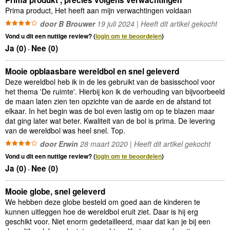
Prima produkt , precies volgens verwachtingen
Prima product, Het heeft aan mijn verwachtingen voldaan
door B Brouwer
19 juli 2024 | Heeft dit artikel gekocht
Vond u dit een nuttige review? (
login om te beoordelen
)
Ja (
0
)
Nee (
0
)
-
Mooie opblaasbare wereldbol en snel geleverd
Deze wereldbol heb ik in de les gebruikt van de basisschool voor
het thema 'De ruimte'. Hierbij kon ik de verhouding van bijvoorbeeld
de maan laten zien ten opzichte van de aarde en de afstand tot
elkaar. In het begin was de bol even lastig om op te blazen maar
dat ging later wat beter. Kwaliteit van de bol is prima. De levering
van de wereldbol was heel snel. Top.
door Erwin
28 maart 2020 | Heeft dit artikel gekocht
Vond u dit een nuttige review? (
login om te beoordelen
)
Ja (
0
)
Nee (
0
)
-
Mooie globe, snel geleverd
We hebben deze globe besteld om goed aan de kinderen te
kunnen uitleggen hoe de wereldbol eruit ziet. Daar is hij erg
geschikt voor. Niet enorm gedetailleerd, maar dat kan je bij een