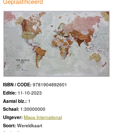
Geplastificeerd
9781904892601
ISBN / CODE:
11-10-2023
Editie:
1
Aantal blz.:
1:30000000
Schaal:
Maps International
Uitgever:
Wereldkaart
Soort: