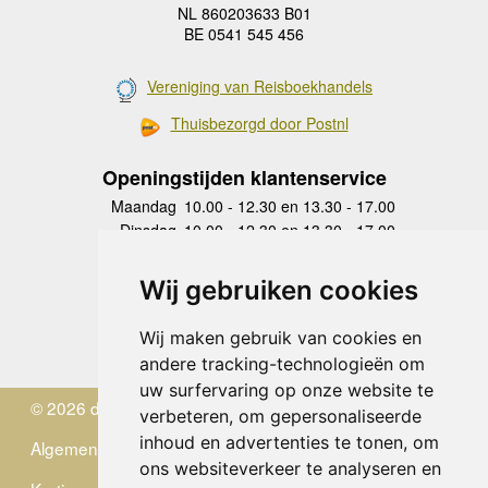
NL 860203633 B01
BE 0541 545 456
Vereniging van Reisboekhandels
Thuisbezorgd door Postnl
Openingstijden klantenservice
Maandag
10.00 - 12.30 en 13.30 - 17.00
Dinsdag
10.00 - 12.30 en 13.30 - 17.00
Woensdag
10.00 - 12.30 en 13.30 - 17.00
Donderdag
10.00 - 12.30 en 13.30 - 17.00
Wij gebruiken cookies
Vrijdag
10.00 - 12.30 en 13.30 - 17.00
Zaterdag
gesloten
Wij maken gebruik van cookies en
Zondag
gesloten
andere tracking-technologieën om
uw surfervaring op onze website te
© 2026 de Zwerver
verbeteren, om gepersonaliseerde
inhoud en advertenties te tonen, om
Algemene Voorwaarden
ons websiteverkeer te analyseren en