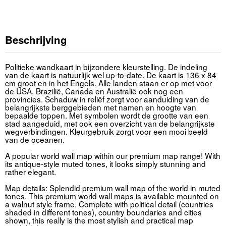
Beschrijving
Politieke wandkaart in bijzondere kleurstelling. De indeling
van de kaart is natuurlijk wel up-to-date. De kaart is 136 x 84
cm groot en in het Engels. Alle landen staan er op met voor
de USA, Brazilië, Canada en Australië ook nog een
provincies. Schaduw in reliëf zorgt voor aanduiding van de
belangrijkste berggebieden met namen en hoogte van
bepaalde toppen. Met symbolen wordt de grootte van een
stad aangeduid, met ook een overzicht van de belangrijkste
wegverbindingen. Kleurgebruik zorgt voor een mooi beeld
van de oceanen.
A popular world wall map within our premium map range! With
its antique-style muted tones, it looks simply stunning and
rather elegant.
Map details: Splendid premium wall map of the world in muted
tones. This premium world wall maps is available mounted on
a walnut style frame. Complete with political detail (countries
shaded in different tones), country boundaries and cities
shown, this really is the most stylish and practical map