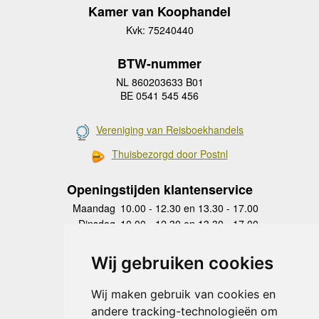
Kamer van Koophandel
Kvk: 75240440
BTW-nummer
NL 860203633 B01
BE 0541 545 456
Vereniging van Reisboekhandels
Thuisbezorgd door Postnl
Openingstijden klantenservice
Maandag
10.00 - 12.30 en 13.30 - 17.00
Dinsdag
10.00 - 12.30 en 13.30 - 17.00
Woensdag
10.00 - 12.30 en 13.30 - 17.00
Donderdag
10.00 - 12.30 en 13.30 - 17.00
Wij gebruiken cookies
Vrijdag
10.00 - 12.30 en 13.30 - 17.00
Zaterdag
gesloten
Wij maken gebruik van cookies en
Zondag
gesloten
andere tracking-technologieën om