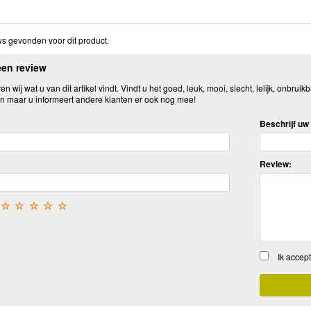
s gevonden voor dit product.
een review
n wij wat u van dit artikel vindt. Vindt u het goed, leuk, mooi, slecht, lelijk, onbruikb
n maar u informeert andere klanten er ook nog mee!
Beschrijf uw 
Review:
☆
☆
☆
☆
☆
Ik accep