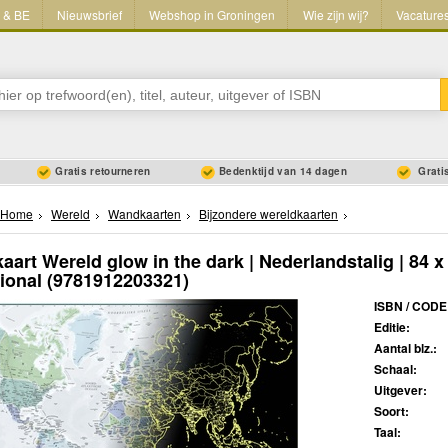
L & BE
Nieuwsbrief
Webshop in Groningen
Wie zijn wij?
Vacature
Gratis retourneren
Bedenktijd van 14 dagen
Gratis
Home
Wereld
Wandkaarten
Bijzondere wereldkaarten
aart Wereld glow in the dark | Nederlandstalig | 84 
tional
(9781912203321)
ISBN / CODE
Editie:
Aantal blz.:
Schaal:
Uitgever:
Soort:
Taal: