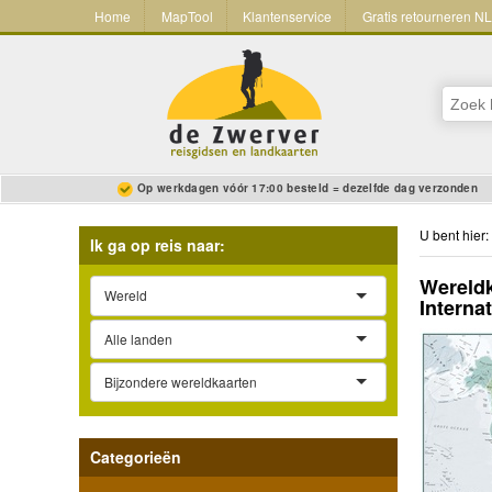
Home
MapTool
Klantenservice
Gratis retourneren N
Op werkdagen vóór 17:00 besteld = dezelfde dag verzonden
U bent hier:
Ik ga op reis naar:
Wereldk
Wereld
Interna
Alle landen
Bijzondere wereldkaarten
Categorieën