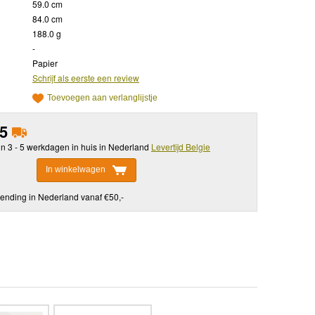
59.0 cm
84.0 cm
188.0 g
-
Papier
Schrijf als eerste een review
Toevoegen aan verlanglijstje
95
in 3 - 5 werkdagen in huis in Nederland
Levertijd Belgie
In winkelwagen
ending in Nederland vanaf €50,-