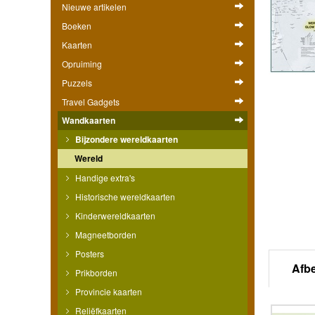
Nieuwe artikelen
Boeken
Kaarten
Opruiming
Puzzels
Travel Gadgets
Wandkaarten
Bijzondere wereldkaarten
Wereld
Handige extra's
Historische wereldkaarten
Kinderwereldkaarten
Magneetborden
Posters
Afb
Prikborden
Provincie kaarten
Reliëfkaarten