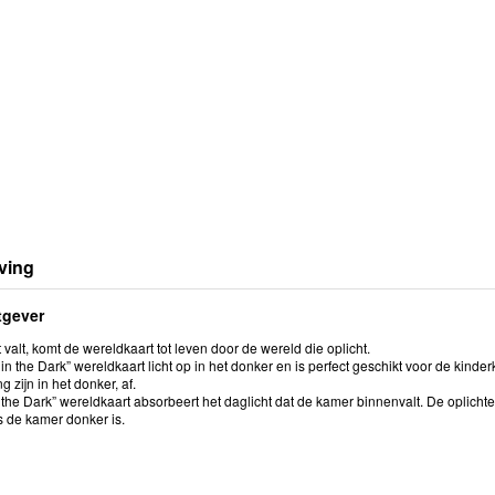
ving
tgever
 valt, komt de wereldkaart tot leven door de wereld die oplicht.
n the Dark” wereldkaart licht op in het donker en is perfect geschikt voor de kinderk
g zijn in het donker, af.
 the Dark” wereldkaart absorbeert het daglicht dat de kamer binnenvalt. De oplicht
s de kamer donker is.