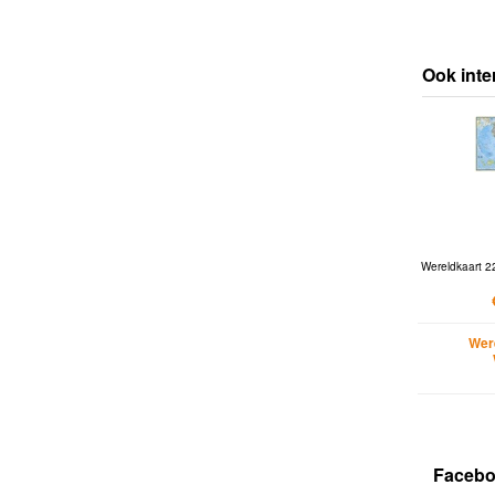
Ook inte
Wereldkaart 22
Wer
Faceb