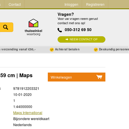
s
Contact
Inloggen
Registreren
Vragen?
Voor uw vragen neem gerust
contact met ons op!
050-312 69 50
NEEM CONTACT OP
 verzending vanaf €50,-
Achteraf betalen
Deskundig persone
x 59 cm | Maps
Winkelwagen
Geen items in winkelwagen
:
9781912203321
Ga naar winkelwagen
10-01-2020
1
1:44000000
Maps International
Bijzondere wereldkaart
Nederlands