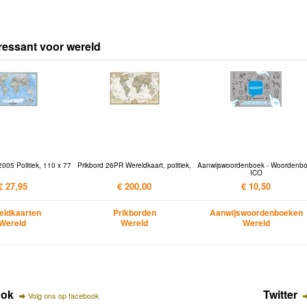
ressant voor wereld
005 Politiek, 110 x 77
Prikbord 26PR Wereldkaart, politiek,
Aanwijswoordenboek - Woordenb
ICO
€ 27,95
€ 200,00
€ 10,50
eldkaarten
Prikborden
Aanwijswoordenboeken
Wereld
Wereld
Wereld
ook
Twitter
Volg ons op facebook