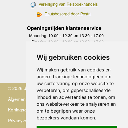
Vereniging van Reisboekhandels
Thuisbezorgd door Postnl
Openingstijden klantenservice
Maandag
10.00 - 12.30 en 13.30 - 17.00
Dinsdag
10.00 - 12.30 en 13.30 - 17.00
Woensdag
10.00 - 12.30 en 13.30 - 17.00
Donderdag
10.00 - 12.30 en 13.30 - 17.00
Wij gebruiken cookies
Vrijdag
10.00 - 12.30 en 13.30 - 17.00
Zaterdag
gesloten
Wij maken gebruik van cookies en
Zondag
gesloten
andere tracking-technologieën om
uw surfervaring op onze website te
© 2026 de Zwerver
verbeteren, om gepersonaliseerde
inhoud en advertenties te tonen, om
Algemene Voorwaarden
ons websiteverkeer te analyseren en
Kortingscode
om te begrijpen waar onze
bezoekers vandaan komen.
Privacyverklaring