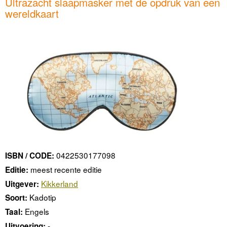
Ultrazacht slaapmasker met de opdruk van een
wereldkaart
0422530177098
ISBN / CODE:
meest recente editie
Editie:
Kikkerland
Uitgever:
Kadotip
Soort:
Engels
Taal:
-
Uitvoering: