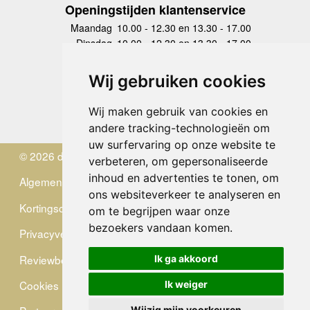
Openingstijden klantenservice
Maandag
10.00 - 12.30 en 13.30 - 17.00
Dinsdag
10.00 - 12.30 en 13.30 - 17.00
Woensdag
10.00 - 12.30 en 13.30 - 17.00
Donderdag
10.00 - 12.30 en 13.30 - 17.00
Wij gebruiken cookies
Vrijdag
10.00 - 12.30 en 13.30 - 17.00
Zaterdag
gesloten
Wij maken gebruik van cookies en
Zondag
gesloten
andere tracking-technologieën om
uw surfervaring op onze website te
© 2026 de Zwerver
verbeteren, om gepersonaliseerde
inhoud en advertenties te tonen, om
Algemene Voorwaarden
ons websiteverkeer te analyseren en
Kortingscode
om te begrijpen waar onze
bezoekers vandaan komen.
Privacyverklaring
Reviewbeleid
Ik ga akkoord
Cookies
Ik weiger
Wijzig mijn voorkeuren