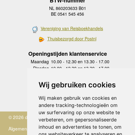
BTW-nummer
NL 860203633 B01
BE 0541 545 456
Vereniging van Reisboekhandels
Thuisbezorgd door Postnl
Openingstijden klantenservice
Maandag
10.00 - 12.30 en 13.30 - 17.00
Dinsdag
10.00 - 12.30 en 13.30 - 17.00
Woensdag
10.00 - 12.30 en 13.30 - 17.00
Donderdag
10.00 - 12.30 en 13.30 - 17.00
Wij gebruiken cookies
Vrijdag
10.00 - 12.30 en 13.30 - 17.00
Zaterdag
gesloten
Wij maken gebruik van cookies en
Zondag
gesloten
andere tracking-technologieën om
uw surfervaring op onze website te
© 2026 de Zwerver
verbeteren, om gepersonaliseerde
inhoud en advertenties te tonen, om
Algemene Voorwaarden
ons websiteverkeer te analyseren en