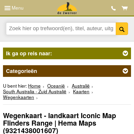
Menu
Ik ga op reis naar:
Categorieën
U bent hier:
Home
Oceanië
Australië
South Australia - Zuid Australië
Kaarten
Wegenkaarten
Wegenkaart - landkaart Iconic Map
Flinders Range | Hema Maps
(9321438001607)