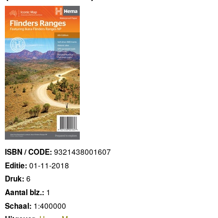
9321438001607
ISBN / CODE:
01-11-2018
Editie:
6
Druk:
1
Aantal blz.:
1:400000
Schaal: