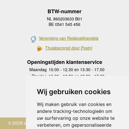
BTW-nummer
NL 860203633 B01
BE 0541 545 456
Vereniging van Reisboekhandels
Thuisbezorgd door Postnl
Openingstijden klantenservice
Maandag
10.00 - 12.30 en 13.30 - 17.00
Dinsdag
10.00 - 12.30 en 13.30 - 17.00
Woensdag
10.00 - 12.30 en 13.30 - 17.00
Donderdag
10.00 - 12.30 en 13.30 - 17.00
Wij gebruiken cookies
Vrijdag
10.00 - 12.30 en 13.30 - 17.00
Zaterdag
gesloten
Wij maken gebruik van cookies en
Zondag
gesloten
andere tracking-technologieën om
uw surfervaring op onze website te
© 2026 de Zwerver
verbeteren, om gepersonaliseerde