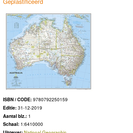
Geplastificeerd
9780792250159
ISBN / CODE:
31-12-2019
Editie:
1
Aantal blz.:
1:6410000
Schaal:
National Geographic
Uitgever: