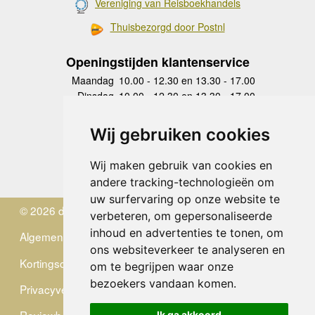
Vereniging van Reisboekhandels
Thuisbezorgd door Postnl
Openingstijden klantenservice
Maandag
10.00 - 12.30 en 13.30 - 17.00
Dinsdag
10.00 - 12.30 en 13.30 - 17.00
Woensdag
10.00 - 12.30 en 13.30 - 17.00
Donderdag
10.00 - 12.30 en 13.30 - 17.00
Wij gebruiken cookies
Vrijdag
10.00 - 12.30 en 13.30 - 17.00
Zaterdag
gesloten
Wij maken gebruik van cookies en
Zondag
gesloten
andere tracking-technologieën om
uw surfervaring op onze website te
© 2026 de Zwerver
verbeteren, om gepersonaliseerde
inhoud en advertenties te tonen, om
Algemene Voorwaarden
ons websiteverkeer te analyseren en
Kortingscode
om te begrijpen waar onze
bezoekers vandaan komen.
Privacyverklaring
Ik ga akkoord