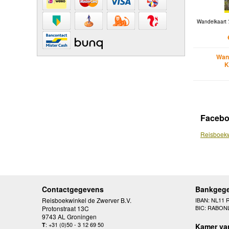
Wandelkaart
Wan
K
Faceb
Reisboekw
Contactgegevens
Bankgeg
Reisboekwinkel de Zwerver B.V.
IBAN: NL11 
BIC: RABON
Protonstraat 13C
9743 AL Groningen
: +31 (0)50 - 3 12 69 50
T
Kamer va