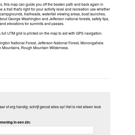
ls, this map can guide you off the beaten path and back again in
a trail that's right for your activity level and recreation use whether
 campgrounds, trailheads, waterfall viewing areas, boat launches,
about George Washington and Jefferson national forests, safety tips,
, and elevations for summits and passes.
A full UTM grid is printed on the map to aid with GPS navigation.
ngton National Forest, Jefferson National Forest, Monongahela
ch Mountains, Rough Mountain Wilderness.
aar of erg handig: schrijf gerust alles op! Het is niet alleen leuk
mening in een zin: