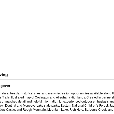
ving
tgever
natural beauty, historical sites, and many recreation opportunities available along 
s Trails Illustrated map of Covington and Alleghany Highlands. Created in partners
 unmatched detail and helpful information for experienced outdoor enthusiasts and c
; Douthat and Moncove Lake state parks; Eastern National Children's Forest; Jac
New Castle; and Rough Mountain, Mountain Lake, Rich Hole, Barbours Creek, and