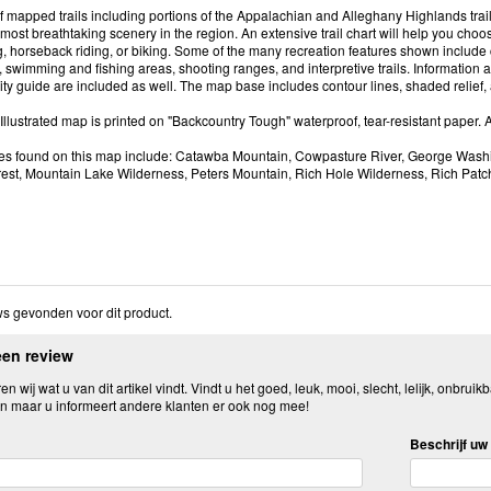
f mapped trails including portions of the Appalachian and Alleghany Highlands trai
most breathtaking scenery in the region. An extensive trail chart will help you choose 
g, horseback riding, or biking. Some of the many recreation features shown include
, swimming and fishing areas, shooting ranges, and interpretive trails. Information 
ity guide are included as well. The map base includes contour lines, shaded relief
 Illustrated map is printed on "Backcountry Tough" waterproof, tear-resistant paper. 
res found on this map include: Catawba Mountain, Cowpasture River, George Washi
rest, Mountain Lake Wilderness, Peters Mountain, Rich Hole Wilderness, Rich Pat
s gevonden voor dit product.
een review
n wij wat u van dit artikel vindt. Vindt u het goed, leuk, mooi, slecht, lelijk, onbruikb
n maar u informeert andere klanten er ook nog mee!
Beschrijf uw 