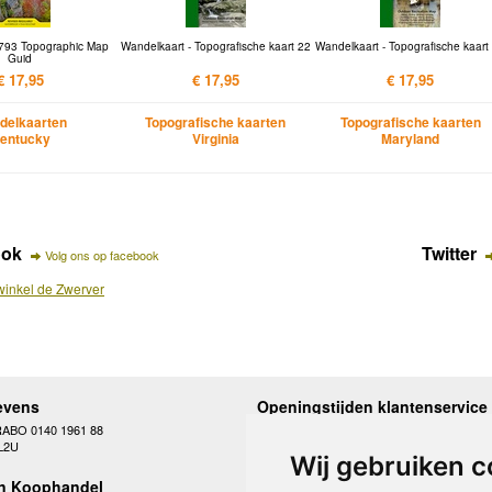
 793 Topographic Map
Wandelkaart - Topografische kaart 22
Wandelkaart - Topografische kaart
Guid
€ 17,95
€ 17,95
€ 17,95
delkaarten
Topografische kaarten
Topografische kaarten
entucky
Virginia
Maryland
ook
Twitter
Volg ons op facebook
inkel de Zwerver
evens
Openingstijden klantenservice
RABO 0140 1961 88
Maandag
10.00 - 12.30 en 13
L2U
Dinsdag
10.00 - 12.30 en 13
Wij gebruiken c
Woensdag
10.00 - 12.30 en 13
n Koophandel
Donderdag
10.00 - 12.30 en 13