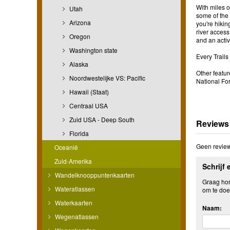
With miles o
Utah
some of the 
Arizona
you're hikin
river access
Oregon
and an activ
Washington state
Every Trails
Alaska
Other featu
Noordwestelijke VS: Pacific
National Fo
Hawaii (Staat)
Centraal USA
Zuid USA - Deep South
Reviews
Florida
Geen review
Oceanië
Zuid-Amerika
Schrijf 
Wandelknooppuntenkaarten
Graag hore
Wateratlassen
om te doe
Waterkaarten
Naam:
Wegenatlassen