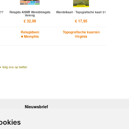
 77
Reisgids ANWB Wereldreisgids
Wandelkaart - Topografische kaart 31
Verenig
€ 32,99
€ 17,95
Reisgidsen
Topografische kaarten
■ Memphis
Virginia
Volg ons op twitter
Nieuwsbrief
.30 - 17.00
Op de hoogte blijven van nieuwe reisgidsen,
travelgadgets en kaarten? Geef u op voor onze
.30 - 17.00
ookies
nieuwsbrief. U ontvangt de nieuwsbrief 1x per maand.
.30 - 17.00
.30 - 17.00