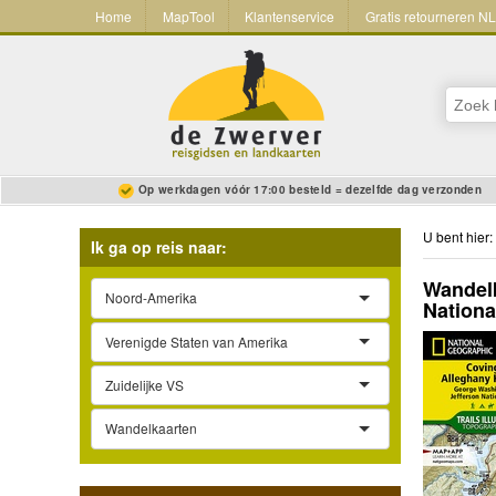
Home
MapTool
Klantenservice
Gratis retourneren N
Op werkdagen vóór 17:00 besteld = dezelfde dag verzonden
U bent hier:
Ik ga op reis naar:
Wandelk
Noord-Amerika
Nationa
Verenigde Staten van Amerika
Zuidelijke VS
Wandelkaarten