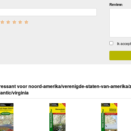
Review:
☆
☆
☆
☆
☆
Ik accep
ressant voor noord-amerika/verenigde-staten-van-amerika/zu
antic/virginia