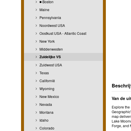
■ Boston
Maine
Pennsylvania
Noordwest USA
Oostkust USA - Atlantic Coast
New York
Middenwesten
Zuidelijke VS
Zuidwest USA
Texas
Californië
Beschrij
Wyoming
New Mexico
Van de ui
Nevada
Explore the 
Geographic'
Montana
map delivers
Idaho
Lake Moomaw
Forge, and 
Colorado