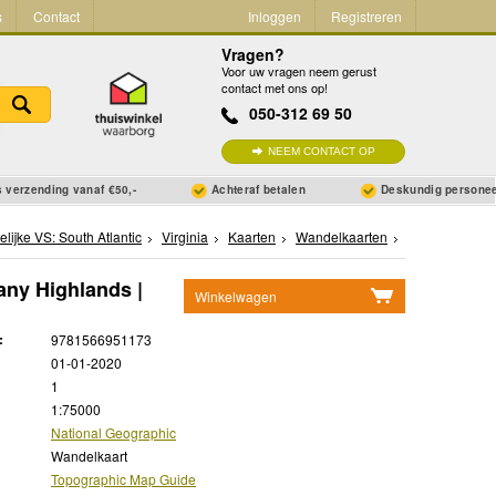
s
Contact
Inloggen
Registreren
Vragen?
Voor uw vragen neem gerust
contact met ons op!
050-312 69 50
NEEM CONTACT OP
 verzending vanaf €50,-
Achteraf betalen
Deskundig persone
elijke VS: South Atlantic
Virginia
Kaarten
Wandelkaarten
any Highlands |
Winkelwagen
Geen items in winkelwagen
:
9781566951173
Ga naar winkelwagen
01-01-2020
1
1:75000
National Geographic
Wandelkaart
Topographic Map Guide