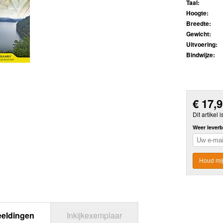
Taal:
Hoogte:
Breedte:
Gewicht:
Uitvoering:
Bindwijze:
€
17,
Dit artikel i
Weer leverb
Houd mij
eeldingen
Inkijkexemplaar