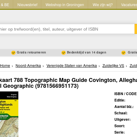
L & BE
Nieuwsbrief
Webshop in Groningen
Wie zijn wij?
Vacature
Gratis retourneren
Bedenktijd van 14 dagen
Gratis
Home
Noord-Amerika
Verenigde Staten van Amerika
Zuidelijke VS
Zuid
aart 788 Topographic Map Guide Covington, Allegh
l Geographic
(9781566951173)
ISBN / CODE
Editie:
Aantal blz.:
Schaal:
Uitgever:
Soort:
Serie: