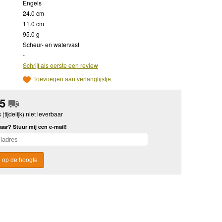
Engels
24.0 cm
11.0 cm
95.0 g
Scheur- en watervast
-
Schrijf als eerste een review
Toevoegen aan verlanglijstje
95
s (tijdelijk) niet leverbaar
aar? Stuur mij een e-mail!
 op de hoogte