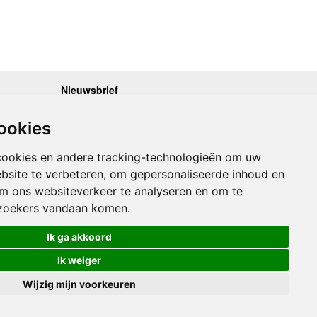
Nieuwsbrief
.30 - 17.00
Op de hoogte blijven van nieuwe reisgidsen,
travelgadgets en kaarten? Geef u op voor onze
.30 - 17.00
ookies
nieuwsbrief. U ontvangt de nieuwsbrief 1x per maand.
.30 - 17.00
.30 - 17.00
Bekijk hier onze laatste nieuwsbrief:
.30 - 17.00
cookies en andere tracking-technologieën om uw
Onze laatste Nieuwsbrief
bsite te verbeteren, om gepersonaliseerde inhoud en
om ons websiteverkeer te analyseren en om te
Inschrijven
zoekers vandaan komen.
Ik ga akkoord
Ik weiger
Wijzig mijn voorkeuren
Links