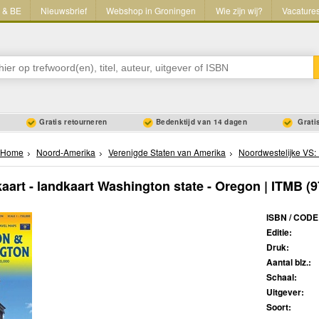
L & BE
Nieuwsbrief
Webshop in Groningen
Wie zijn wij?
Vacature
Gratis retourneren
Bedenktijd van 14 dagen
Gratis
Home
Noord-Amerika
Verenigde Staten van Amerika
Noordwestelijke VS: 
art - landkaart Washington state - Oregon | ITMB
(9
ISBN / CODE
Editie:
Druk:
Aantal blz.:
Schaal:
Uitgever:
Soort: