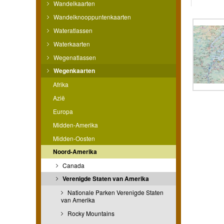
Wandelkaarten
Wandelknooppuntenkaarten
Wateratlassen
Waterkaarten
Wegenatlassen
Wegenkaarten
Afrika
Azië
Europa
Midden-Amerika
Midden-Oosten
Noord-Amerika
Canada
Verenigde Staten van Amerika
Nationale Parken Verenigde Staten
van Amerika
Rocky Mountains