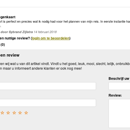
egenkaart
is perfect en precies wat ik nodig had voor het plannen van mijn reis. In eerste instantie had 
.
door Sybrand Zijlstra
14 februari 2018
en nuttige review? (
login om te beoordelen
)
(
0
)
een review
n wij wat u van dit artikel vindt. Vindt u het goed, leuk, mooi, slecht, lelijk, onbruikb
n maar u informeert andere klanten er ook nog mee!
Beschrijf uw 
Review:
☆
☆
☆
☆
☆