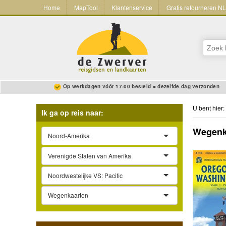
Home
MapTool
Klantenservice
Gratis retourneren N
Op werkdagen vóór 17:00 besteld = dezelfde dag verzonden
U bent hier:
Ik ga op reis naar:
Wegenka
Noord-Amerika
Verenigde Staten van Amerika
Noordwestelijke VS: Pacific
Wegenkaarten