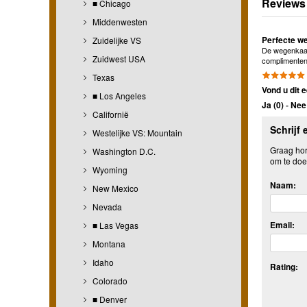
Reviews
■ Chicago
Middenwesten
Perfecte w
Zuidelijke VS
De wegenkaart 
Zuidwest USA
complimenten
Texas
Vond u dit e
■ Los Angeles
Ja (
0
)
-
Nee 
Californië
Schrijf 
Westelijke VS: Mountain
Graag hore
Washington D.C.
om te doe
Wyoming
Naam:
New Mexico
Nevada
Email:
■ Las Vegas
Montana
Idaho
Rating:
Colorado
■ Denver