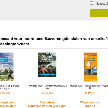
Ik accep
ressant voor noord-amerika/verenigde-staten-van-amerika/
washington-staat
ids - Campergids
Reisgids Moon Olympic Peninsula |
Wegenkaart - landkaart 585 West
ashington
Mo
U
€ 22,50
€ 22,50
€ 12,95
pergidsen
Reisgidsen
Wegenkaarten
ngton state
Nationale Parken Verenigde
Alberta