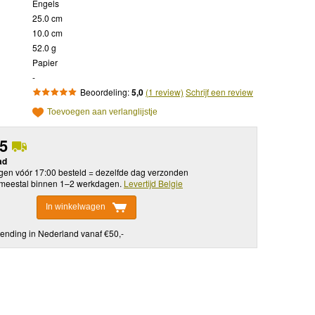
Engels
25.0 cm
10.0 cm
52.0 g
Papier
-
Beoordeling:
5,0
(1 review)
Schrijf een review
Toevoegen aan verlanglijstje
95
ad
en vóór 17:00 besteld = dezelfde dag verzonden
meestal binnen 1–2 werkdagen.
Levertijd Belgie
In winkelwagen
ending in Nederland vanaf €50,-