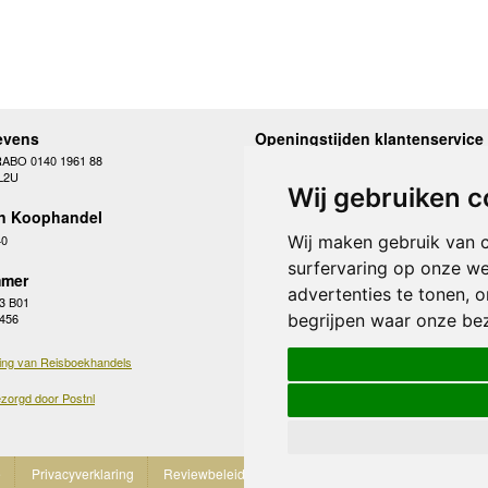
evens
Openingstijden klantenservice
RABO 0140 1961 88
Maandag
10.00 - 12.30 en 13
L2U
Dinsdag
10.00 - 12.30 en 13
Wij gebruiken c
Woensdag
10.00 - 12.30 en 13
n Koophandel
Donderdag
10.00 - 12.30 en 13
Vrijdag
10.00 - 12.30 en 13
40
Wij maken gebruik van 
Zaterdag
gesloten
surfervaring op onze we
Zondag
gesloten
mer
advertenties te tonen, 
3 B01
begrijpen waar onze be
 456
ing van Reisboekhandels
zorgd door Postnl
e
Privacyverklaring
Reviewbeleid
Cookies
Partnerprogramma