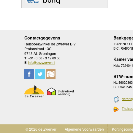
Contactgegevens
Bankgeg
Reisboekwinkel de Zwerver B.V.
IBAN: NL11 
BIC: RABON
Protonstraat 13C
9743 AL Groningen
: +31 (0)50 - 3 12 69 50
T
Kamer va
:
info@dezwerver.nl
E
Kvk: 752404
BTW-num
NL 86020363
BE 0541 545
Verenig
Thuisbe
© 2026 de Zwerver
Algemene Voorwaarden
Kortingscod