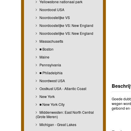
Yellowstone nationaal park
Noordoost USA
Noordoostelijke VS
Noordoostelijke VS: New England
Noordoostelijke VS: New England
Massachusetts
■ Boston
Maine
Pennsylvania
■ Philadelphia
Noordwest USA
Beschrij
Oostkust USA - Atlantic Coast
New York
Goede dubbe
wegen worde
■ New York City
getoond en 
Middenwesten: East North Central
(Grote Meren)
Michigan - Great Lakes