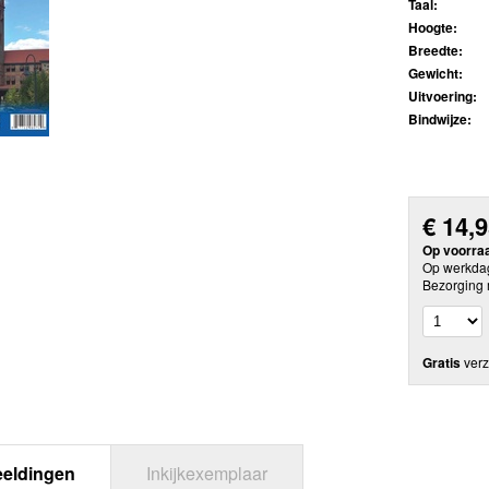
Taal:
Hoogte:
Breedte:
Gewicht:
Uitvoering:
Bindwijze:
€
14,
Op voorra
Op werkdag
Bezorging 
Gratis
verz
eeldingen
Inkijkexemplaar