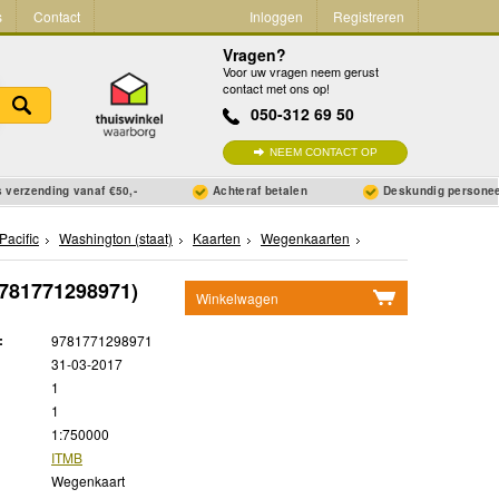
s
Contact
Inloggen
Registreren
Vragen?
Voor uw vragen neem gerust
contact met ons op!
050-312 69 50
NEEM CONTACT OP
 verzending vanaf €50,-
Achteraf betalen
Deskundig persone
Pacific
Washington (staat)
Kaarten
Wegenkaarten
781771298971)
Winkelwagen
Geen items in winkelwagen
:
9781771298971
Ga naar winkelwagen
31-03-2017
1
1
1:750000
ITMB
Wegenkaart