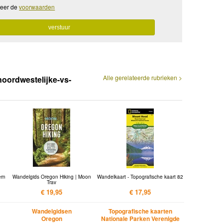
teer de
voorwaarden
Alle gerelateerde rubrieken >
noordwestelijke-vs-
ern
Wandelgids Oregon Hiking | Moon
Wandelkaart - Topografische kaart 82
Trav
€ 19,95
€ 17,95
Wandelgidsen
Topografische kaarten
Oregon
Nationale Parken Verenigde