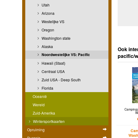
Utah
Arizona
Westelijke VS
Oregon
Washington state
Alaska
Ook inte
Noordwestelijke VS: Pacific
pacific/
Hawaii (Staat)
Centraal USA
Zuid USA - Deep South
Florida
Oceanië
Wereld
Campingg
Zuid-Amerika
W
Wintersportkaarten
Opruiming
Cam
Washi
Puzzels