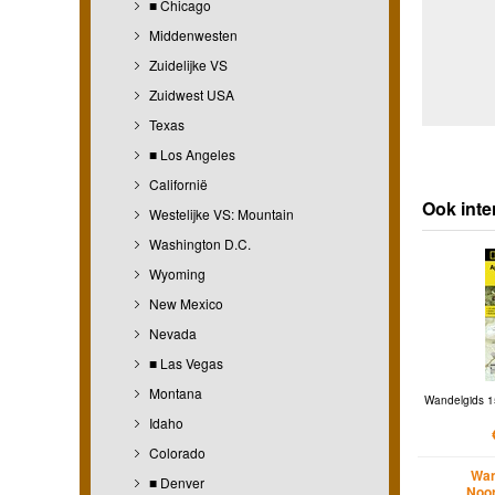
■ Chicago
Middenwesten
Zuidelijke VS
Zuidwest USA
Texas
■ Los Angeles
Californië
Ook inte
Westelijke VS: Mountain
Washington D.C.
Wyoming
New Mexico
Nevada
■ Las Vegas
Montana
Wandelgids 1
Idaho
Colorado
Wan
■ Denver
Noo