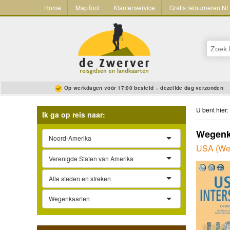
Home
MapTool
Klantenservice
Gratis retourneren N
Op werkdagen vóór 17:00 besteld = dezelfde dag verzonden
U bent hier:
Ik ga op reis naar:
Wegenka
Noord-Amerika
USA (Wes
Verenigde Staten van Amerika
Alle steden en streken
Wegenkaarten