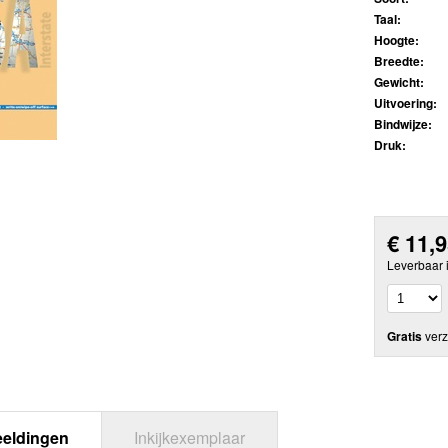
Taal:
Hoogte:
Breedte:
Gewicht:
Uitvoering:
Bindwijze:
Druk:
€
11,
Leverbaar 
Gratis
verz
eeldingen
Inkijkexemplaar