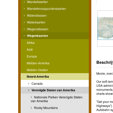
Wandelkaarten
Wandelknooppuntenkaarten
Wateratlassen
Waterkaarten
Wegenatlassen
Wegenkaarten
Afrika
Azië
Europa
Beschrij
Midden-Amerika
Midden-Oosten
Mooie, over
Noord-Amerika
Our soft-la
Canada
USA adminis
monuments, m
Verenigde Staten van Amerika
charts show
Nationale Parken Verenigde Staten
van Amerika
"Get your mo
Highways") 
Rocky Mountains
Autobahn sys