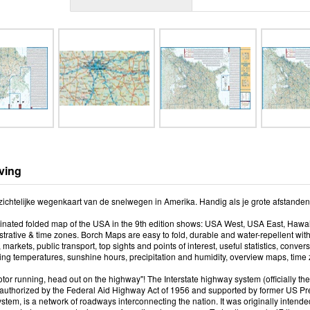
ving
zichtelijke wegenkaart van de snelwegen in Amerika. Handig als je grote afstanden
minated folded map of the USA in the 9th edition shows: USA West, USA East, Hawai
trative & time zones. Borch Maps are easy to fold, durable and water-repellent w
arkets, public transport, top sights and points of interest, useful statistics, conv
ing temperatures, sunshine hours, precipitation and humidity, overview maps, time
tor running, head out on the highway"! The Interstate highway system (officially t
authorized by the Federal Aid Highway Act of 1956 and supported by former US 
tem, is a network of roadways interconnecting the nation. It was originally inten