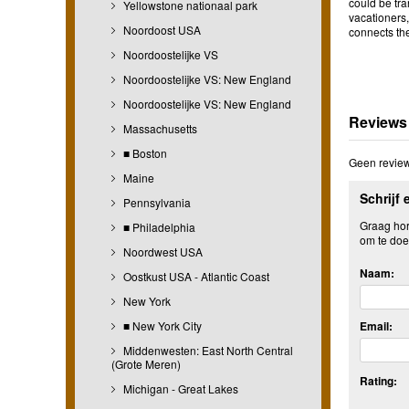
could be tra
Yellowstone nationaal park
vacationers,
Noordoost USA
connects th
Noordoostelijke VS
Noordoostelijke VS: New England
Noordoostelijke VS: New England
Reviews
Massachusetts
■ Boston
Geen review
Maine
Schrijf 
Pennsylvania
Graag hore
■ Philadelphia
om te doe
Noordwest USA
Naam:
Oostkust USA - Atlantic Coast
New York
Email:
■ New York City
Middenwesten: East North Central
(Grote Meren)
Rating:
Michigan - Great Lakes