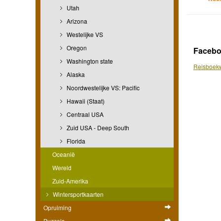
Utah
Arizona
Westelijke VS
Oregon
Faceb
Washington state
Reisboekw
Alaska
Noordwestelijke VS: Pacific
Hawaii (Staat)
Centraal USA
Zuid USA - Deep South
Florida
Oceanië
Wereld
Zuid-Amerika
Wintersportkaarten
Opruiming
Puzzels