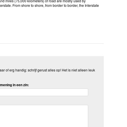
and miles (75,000 kilometers) of road are mostly used by
rstate. From shore to shore, from border to border, the Interstate
aar of erg handig: schrijf gerust alles op! Het is niet alleen leuk
mening in een zin: