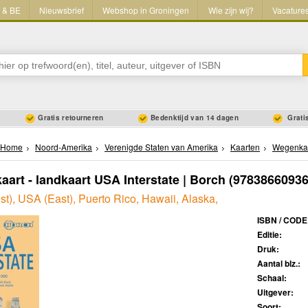
L & BE
Nieuwsbrief
Webshop in Groningen
Wie zijn wij?
Vacature
Gratis retourneren
Bedenktijd van 14 dagen
Gratis
Home
Noord-Amerika
Verenigde Staten van Amerika
Kaarten
Wegenka
art - landkaart USA Interstate | Borch
(97838660936
t), USA (East), Puerto Rico, Hawaii, Alaska,
ISBN / CODE
Editie:
Druk:
Aantal blz.:
Schaal:
Uitgever:
Soort: