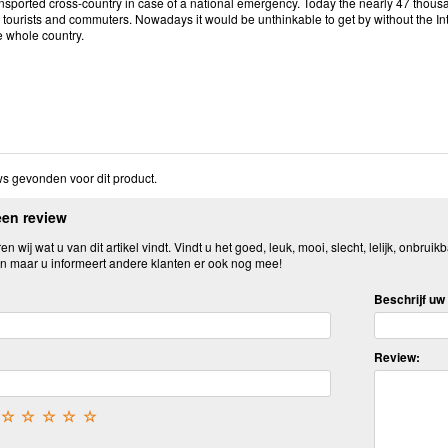
nsported cross-country in case of a national emergency. Today the nearly 47 thous
 tourists and commuters. Nowadays it would be unthinkable to get by without the Inte
e whole country.
s gevonden voor dit product.
een review
n wij wat u van dit artikel vindt. Vindt u het goed, leuk, mooi, slecht, lelijk, onbruikb
n maar u informeert andere klanten er ook nog mee!
Beschrijf uw 
Review:
☆
☆
☆
☆
☆