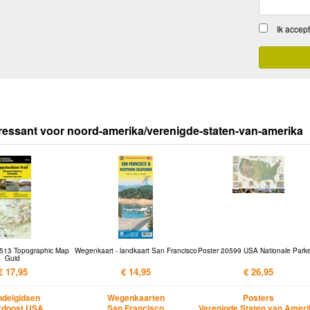
Ik accep
ressant voor noord-amerika/verenigde-staten-van-amerika
513 Topographic Map
Wegenkaart - landkaart San Francisco
Poster 20599 USA Nationale Parke
Guid
€ 17,95
€ 14,95
€ 26,95
delgidsen
Wegenkaarten
Posters
rdoost USA
San Francisco
Verenigde Staten van Amer