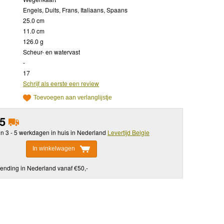
Engels, Duits, Frans, Italiaans, Spaans
25.0 cm
11.0 cm
126.0 g
Scheur- en watervast
-
17
Schrijf als eerste een review
Toevoegen aan verlanglijstje
95
in 3 - 5 werkdagen in huis in Nederland
Levertijd Belgie
In winkelwagen
ending in Nederland vanaf €50,-