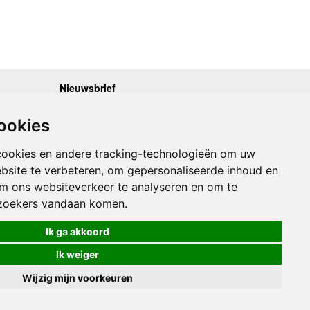
Nieuwsbrief
.30 - 17.00
Op de hoogte blijven van nieuwe reisgidsen,
travelgadgets en kaarten? Geef u op voor onze
.30 - 17.00
ookies
nieuwsbrief. U ontvangt de nieuwsbrief 1x per maand.
.30 - 17.00
.30 - 17.00
Bekijk hier onze laatste nieuwsbrief:
.30 - 17.00
cookies en andere tracking-technologieën om uw
Onze laatste Nieuwsbrief
bsite te verbeteren, om gepersonaliseerde inhoud en
om ons websiteverkeer te analyseren en om te
Inschrijven
zoekers vandaan komen.
Ik ga akkoord
Ik weiger
Wijzig mijn voorkeuren
Links