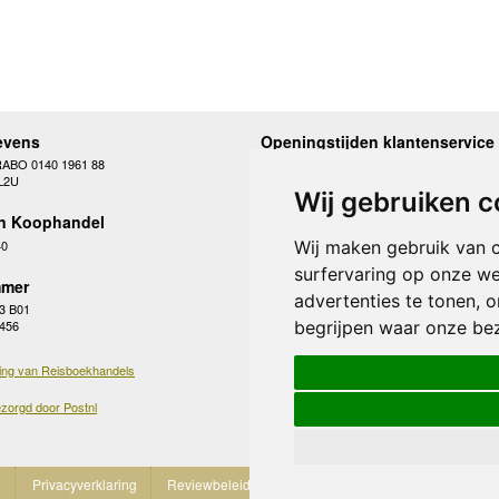
evens
Openingstijden klantenservice
RABO 0140 1961 88
Maandag
10.00 - 12.30 en 13
L2U
Dinsdag
10.00 - 12.30 en 13
Wij gebruiken c
Woensdag
10.00 - 12.30 en 13
n Koophandel
Donderdag
10.00 - 12.30 en 13
Vrijdag
10.00 - 12.30 en 13
40
Wij maken gebruik van 
Zaterdag
gesloten
surfervaring op onze we
Zondag
gesloten
mer
advertenties te tonen, 
3 B01
begrijpen waar onze be
 456
ing van Reisboekhandels
zorgd door Postnl
e
Privacyverklaring
Reviewbeleid
Cookies
Partnerprogramma