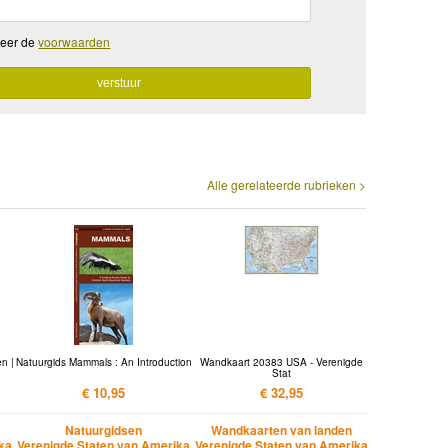
teer de
voorwaarden
Alle gerelateerde rubrieken >
n |
Natuurgids Mammals : An Introduction
Wandkaart 20383 USA - Verenigde
Stat
€ 10,95
€ 32,95
Natuurgidsen
Wandkaarten van landen
ika
Verenigde Staten van Amerika
Verenigde Staten van Amerika