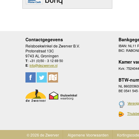
Contactgegevens
Bankgeg
Reisboekwinkel de Zwerver B.V.
IBAN: NL11 
BIC: RABON
Protonstraat 13C
9743 AL Groningen
: +31 (0)50 - 3 12 69 50
T
Kamer va
:
info@dezwerver.nl
E
Kvk: 752404
BTW-num
NL 86020363
BE 0541 545
Verenig
Thuisbe
© 2026 de Zwerver
Algemene Voorwaarden
Kortingscod