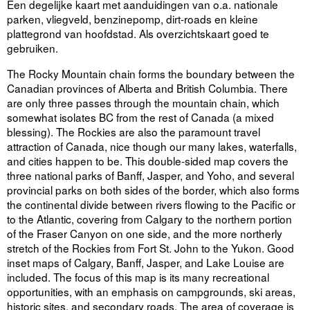
Een degelijke kaart met aanduidingen van o.a. nationale
parken, vliegveld, benzinepomp, dirt-roads en kleine
plattegrond van hoofdstad. Als overzichtskaart goed te
gebruiken.
The Rocky Mountain chain forms the boundary between the
Canadian provinces of Alberta and British Columbia. There
are only three passes through the mountain chain, which
somewhat isolates BC from the rest of Canada (a mixed
blessing). The Rockies are also the paramount travel
attraction of Canada, nice though our many lakes, waterfalls,
and cities happen to be. This double-sided map covers the
three national parks of Banff, Jasper, and Yoho, and several
provincial parks on both sides of the border, which also forms
the continental divide between rivers flowing to the Pacific or
to the Atlantic, covering from Calgary to the northern portion
of the Fraser Canyon on one side, and the more northerly
stretch of the Rockies from Fort St. John to the Yukon. Good
inset maps of Calgary, Banff, Jasper, and Lake Louise are
included. The focus of this map is its many recreational
opportunities, with an emphasis on campgrounds, ski areas,
historic sites, and secondary roads. The area of coverage is