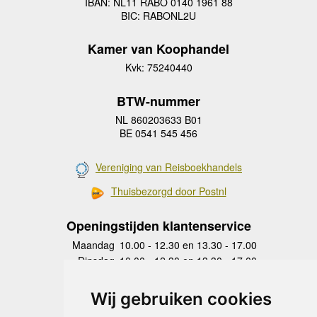
IBAN: NL11 RABO 0140 1961 88
BIC: RABONL2U
Kamer van Koophandel
Kvk: 75240440
BTW-nummer
NL 860203633 B01
BE 0541 545 456
Vereniging van Reisboekhandels
Thuisbezorgd door Postnl
Openingstijden klantenservice
Maandag
10.00 - 12.30 en 13.30 - 17.00
Dinsdag
10.00 - 12.30 en 13.30 - 17.00
Woensdag
10.00 - 12.30 en 13.30 - 17.00
Donderdag
10.00 - 12.30 en 13.30 - 17.00
Wij gebruiken cookies
Vrijdag
10.00 - 12.30 en 13.30 - 17.00