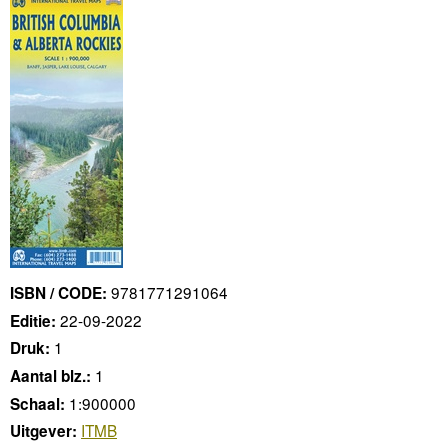
9781771291064
ISBN / CODE:
22-09-2022
Editie:
1
Druk:
1
Aantal blz.:
1:900000
Schaal:
ITMB
Uitgever: