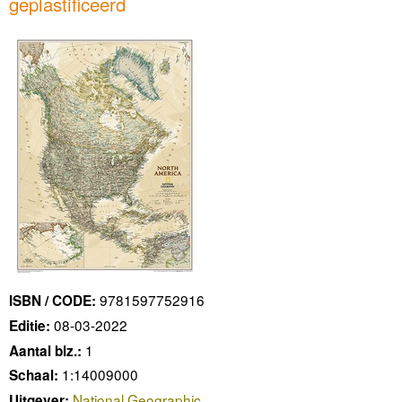
geplastificeerd
9781597752916
ISBN / CODE:
08-03-2022
Editie:
1
Aantal blz.:
1:14009000
Schaal:
National Geographic
Uitgever: