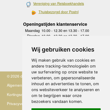
Vereniging van Reisboekhandels
Thuisbezorgd door Postnl
Openingstijden klantenservice
Maandag
10.00 - 12.30 en 13.30 - 17.00
Dinsdag
10.00 - 12.30 en 13.30 - 17.00
Woensdag
10.00 - 12.30 en 13.30 - 17.00
Donderdag
10.00 - 12.30 en 13.30 - 17.00
Wij gebruiken cookies
Vrijdag
10.00 - 12.30 en 13.30 - 17.00
Zaterdag
gesloten
Wij maken gebruik van cookies en
Zondag
gesloten
andere tracking-technologieën om
uw surfervaring op onze website te
© 2026 de Zwerver
verbeteren, om gepersonaliseerde
inhoud en advertenties te tonen, om
Algemene Voorwaarden
ons websiteverkeer te analyseren en
Kortingscode
om te begrijpen waar onze
bezoekers vandaan komen.
Privacyverklaring