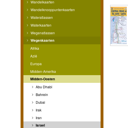
Wandelkaarten
Wandelknooppuntenkaarten
Wateratlassen
Waterkaarten
Wegenatlassen
Wegenkaarten
Afrika
Azië
Europa
Midden-Amerika
Midden-Oosten
Abu Dhabi
Bahrein
Dubai
Irak
Iran
Israel