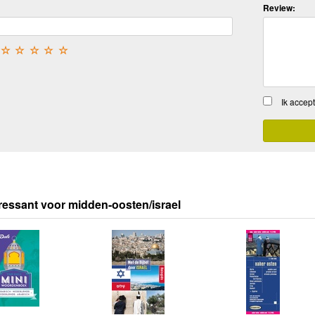
Review:
☆
☆
☆
☆
☆
Ik accep
ressant voor midden-oosten/israel