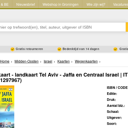
L & BE
Nieuwsbrief
Webshop in Groningen
Wie zijn wij?
Vacature
Gratis retourneren
Bedenktijd van 14 dagen
Gratis
Home
Midden-Oosten
Israel
Kaarten
Wegenkaarten
art - landkaart Tel Aviv - Jaffa en Centraal Israel | 
71297967)
ISBN / CODE
Editie:
Druk:
Aantal blz.:
Schaal:
Uitgever:
Soort: