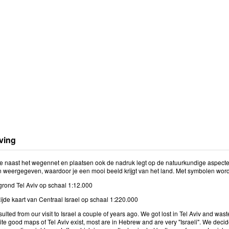
ving
ie naast het wegennet en plaatsen ook de nadruk legt op de natuurkundige aspecte
 weergegeven, waardoor je een mooi beeld krijgt van het land. Met symbolen wo
grond Tel Aviv op schaal 1:12.000
ijde kaart van Centraal Israel op schaal 1:220.000
ulted from our visit to Israel a couple of years ago. We got lost in Tel Aviv and wast
te good maps of Tel Aviv exist, most are in Hebrew and are very "Israeli". We decide