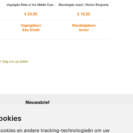
Vogelgids Birds of the Middle East -
Wandelgids Israel | Rother Bergverla
€ 24,95
€ 18,50
Vogelgidsen
Wandelgidsen
Abu Dhabi
Israel
Volg ons op twitter
Nieuwsbrief
.30 - 17.00
Op de hoogte blijven van nieuwe reisgidsen,
travelgadgets en kaarten? Geef u op voor onze
.30 - 17.00
ookies
nieuwsbrief. U ontvangt de nieuwsbrief 1x per maand.
.30 - 17.00
.30 - 17.00
Bekijk hier onze laatste nieuwsbrief:
.30 - 17.00
cookies en andere tracking-technologieën om uw
Onze laatste Nieuwsbrief