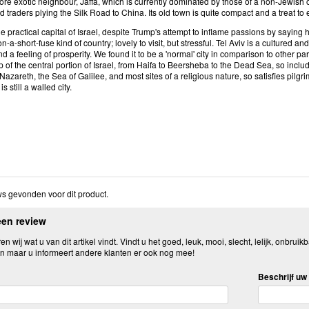
re exotic neighbour, Jaffa, which is currently dominated by those of a non-Jewish o
traders plying the Silk Road to China. Its old town is quite compact and a treat to 
the practical capital of Israel, despite Trump's attempt to inflame passions by sayin
n-a-short-fuse kind of country; lovely to visit, but stressful. Tel Aviv is a culture
nd a feeling of prosperity. We found it to be a 'normal' city in comparison to other par
 of the central portion of Israel, from Haifa to Beersheba to the Dead Sea, so incl
azareth, the Sea of Galilee, and most sites of a religious nature, so satisfies pilgr
s still a walled city.
s gevonden voor dit product.
een review
n wij wat u van dit artikel vindt. Vindt u het goed, leuk, mooi, slecht, lelijk, onbruikb
n maar u informeert andere klanten er ook nog mee!
Beschrijf uw 