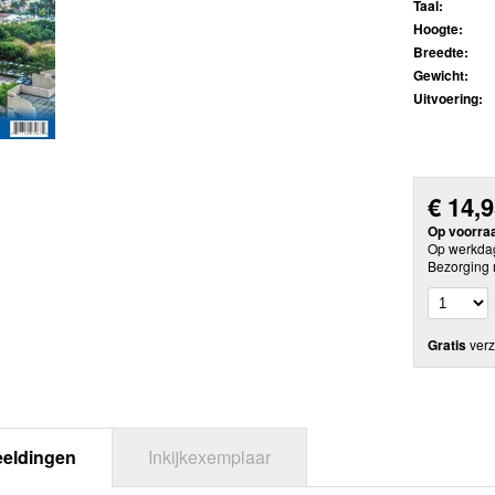
Taal:
Hoogte:
Breedte:
Gewicht:
Uitvoering:
€
14,
Op voorra
Op werkdag
Bezorging 
Gratis
verz
eeldingen
Inkijkexemplaar