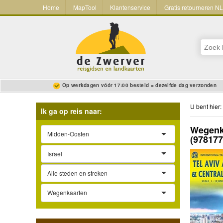
Home
MapTool
Klantenservice
Gratis retourneren N
Op werkdagen vóór 17:00 besteld = dezelfde dag verzonden
U bent hier:
Ik ga op reis naar:
Wegenka
Midden-Oosten
(97817
Israel
Alle steden en streken
Wegenkaarten