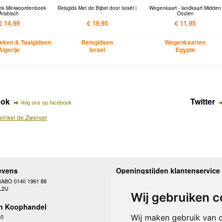
k Miniwoordenboek
Reisgids Met de Bijbel door Israël |
Wegenkaart - landkaart Midden
Arabisch
Oosten
€ 14,99
€ 19,95
€ 11,95
ken & Taalgidsen
Reisgidsen
Wegenkaarten
Algerije
Israel
Egypte
ook
Twitter
Volg ons op facebook
inkel de Zwerver
evens
Openingstijden klantenservice
RABO 0140 1961 88
Maandag
10.00 - 12.30 en 13
L2U
Dinsdag
10.00 - 12.30 en 13
Wij gebruiken c
Woensdag
10.00 - 12.30 en 13
n Koophandel
Donderdag
10.00 - 12.30 en 13
Vrijdag
10.00 - 12.30 en 13
Wij maken gebruik van 
40