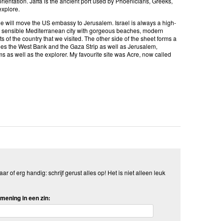
rientation. Jaffa is the ancient port used by Phoenicians, Greeks,
explore.
g he will move the US embassy to Jerusalem. Israel is always a high-
d and sensible Mediterranean city with gorgeous beaches, modern
ts of the country that we visited. The other side of the sheet forms a
udes the West Bank and the Gaza Strip as well as Jerusalem,
ims as well as the explorer. My favourite site was Acre, now called
aar of erg handig: schrijf gerust alles op! Het is niet alleen leuk
mening in een zin: