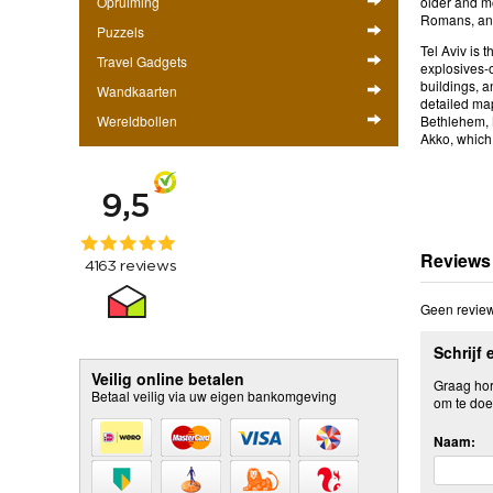
Opruiming
older and mo
Romans, and 
Puzzels
Tel Aviv is 
Travel Gadgets
explosives-o
buildings, a
Wandkaarten
detailed map
Wereldbollen
Bethlehem, N
Akko, which i
Reviews
Geen review
Schrijf 
Veilig online betalen
Graag hore
Betaal veilig via uw eigen bankomgeving
om te doe
Naam: