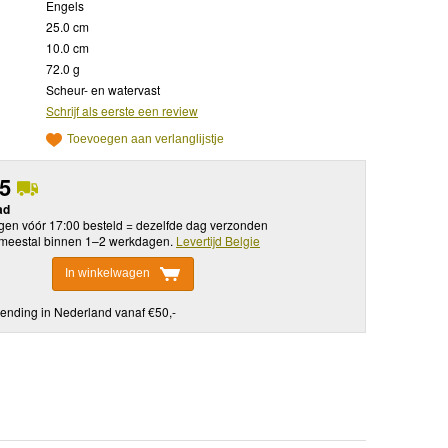
Engels
25.0 cm
10.0 cm
72.0 g
Scheur- en watervast
Schrijf als eerste een review
Toevoegen aan verlanglijstje
95
ad
en vóór 17:00 besteld = dezelfde dag verzonden
meestal binnen 1–2 werkdagen.
Levertijd Belgie
In winkelwagen
ending in Nederland vanaf €50,-