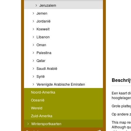
Jeruzalem
Jemen
Jordanië
Koeweit
Libanon
Oman
Palestina
Qatar
Saudi Arabië
Syrië
Beschrij
Verenigde Arabische Emiraten
Noord-Amerika
Een kaart d
hoogtelagen
Oceanië
Grote platte
Wereld
Op andere z
Zuid-Amerika
This map res
Wintersportkaarten
Although qui