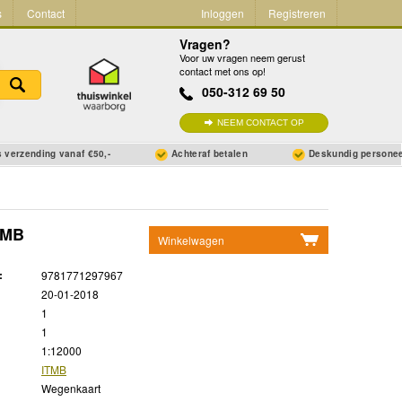
s
Contact
Inloggen
Registreren
Vragen?
Voor uw vragen neem gerust
contact met ons op!
050-312 69 50
NEEM CONTACT OP
 verzending vanaf €50,-
Achteraf betalen
Deskundig persone
ITMB
Winkelwagen
Geen items in winkelwagen
:
9781771297967
Ga naar winkelwagen
20-01-2018
1
1
1:12000
ITMB
Wegenkaart