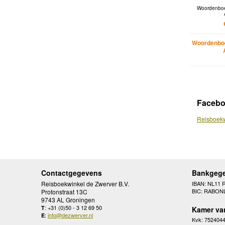
Woordenboe
Woordenboe
Faceb
Reisboekw
Contactgegevens
Bankgeg
Reisboekwinkel de Zwerver B.V.
IBAN: NL11 
BIC: RABON
Protonstraat 13C
9743 AL Groningen
: +31 (0)50 - 3 12 69 50
T
Kamer va
:
info@dezwerver.nl
E
Kvk: 752404