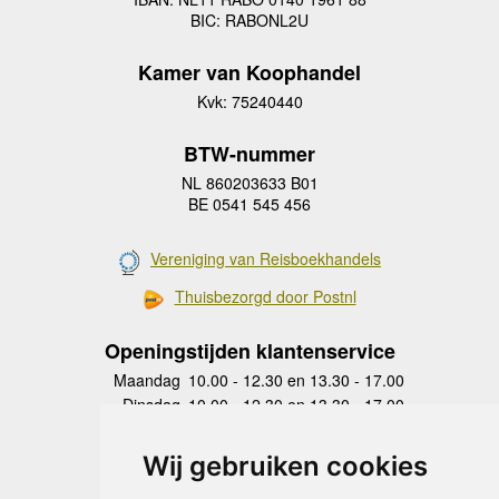
BIC: RABONL2U
Kamer van Koophandel
Kvk: 75240440
BTW-nummer
NL 860203633 B01
BE 0541 545 456
Vereniging van Reisboekhandels
Thuisbezorgd door Postnl
Openingstijden klantenservice
Maandag
10.00 - 12.30 en 13.30 - 17.00
Dinsdag
10.00 - 12.30 en 13.30 - 17.00
Woensdag
10.00 - 12.30 en 13.30 - 17.00
Donderdag
10.00 - 12.30 en 13.30 - 17.00
Wij gebruiken cookies
Vrijdag
10.00 - 12.30 en 13.30 - 17.00