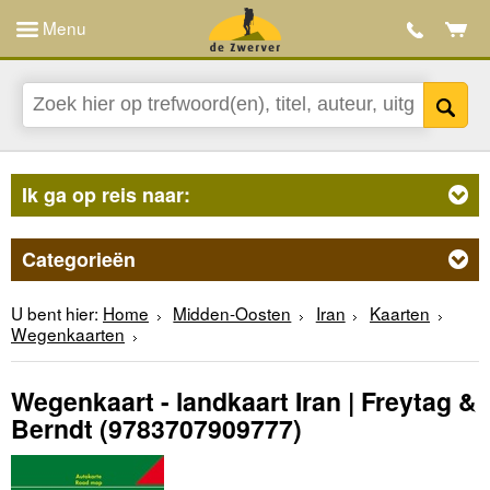
Menu
Ik ga op reis naar:
Categorieën
U bent hier:
Home
Midden-Oosten
Iran
Kaarten
Wegenkaarten
Wegenkaart - landkaart Iran | Freytag &
Berndt
(9783707909777)