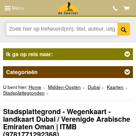
Menu
Ik ga op reis naar:
Categorieën
U bent hier:
Home
Midden-Oosten
Dubai
Kaarten
Stadsplattegronden
Stadsplattegrond - Wegenkaart -
landkaart Dubai / Verenigde Arabische
Emiraten Oman | ITMB
(9781771292368)