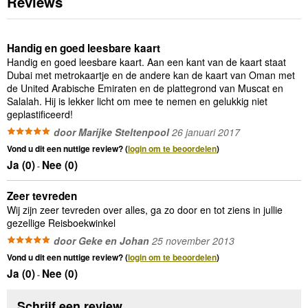
Reviews
Handig en goed leesbare kaart
Handig en goed leesbare kaart. Aan een kant van de kaart staat
Dubai met metrokaartje en de andere kan de kaart van Oman met
de United Arabische Emiraten en de plattegrond van Muscat en
Salalah. Hij is lekker licht om mee te nemen en gelukkig niet
geplastificeerd!
door Marijke Steltenpool
26 januari 2017
Vond u dit een nuttige review? (
login om te beoordelen
)
Ja (
0
)
Nee (
0
)
-
Zeer tevreden
Wij zijn zeer tevreden over alles, ga zo door en tot ziens in jullie
gezellige Reisboekwinkel
door Geke en Johan
25 november 2013
Vond u dit een nuttige review? (
login om te beoordelen
)
Ja (
0
)
Nee (
0
)
-
Schrijf een review