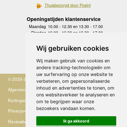
Thuisbezorgd door Postnl
Openingstijden klantenservice
Maandag
10.00 - 12.30 en 13.30 - 17.00
Dinsdag
10.00 - 12.30 en 13.30 - 17.00
Woensdag
10.00 - 12.30 en 13.30 - 17.00
Donderdag
10.00 - 12.30 en 13.30 - 17.00
Wij gebruiken cookies
Vrijdag
10.00 - 12.30 en 13.30 - 17.00
Zaterdag
gesloten
Wij maken gebruik van cookies en
Zondag
gesloten
andere tracking-technologieën om
uw surfervaring op onze website te
© 2026 de Zwerver
verbeteren, om gepersonaliseerde
inhoud en advertenties te tonen, om
Algemene Voorwaarden
ons websiteverkeer te analyseren en
Kortingscode
om te begrijpen waar onze
bezoekers vandaan komen.
Privacyverklaring
Reviewbeleid
Ik ga akkoord