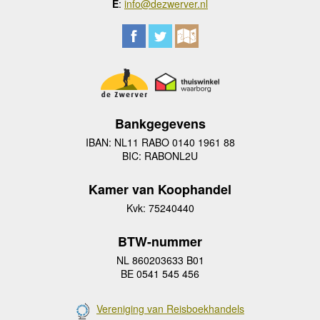
E
:
info@dezwerver.nl
Bankgegevens
IBAN: NL11 RABO 0140 1961 88
BIC: RABONL2U
Kamer van Koophandel
Kvk: 75240440
BTW-nummer
NL 860203633 B01
BE 0541 545 456
Vereniging van Reisboekhandels