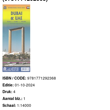
9781771292368
ISBN / CODE:
01-10-2024
Editie:
4
Druk:
1
Aantal blz.:
1:14000
Schaal: