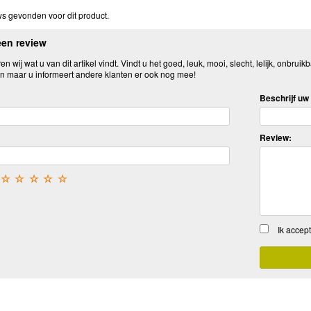
s gevonden voor dit product.
een review
n wij wat u van dit artikel vindt. Vindt u het goed, leuk, mooi, slecht, lelijk, onbruikb
n maar u informeert andere klanten er ook nog mee!
Beschrijf uw 
Review:
☆
☆
☆
☆
☆
Ik accep