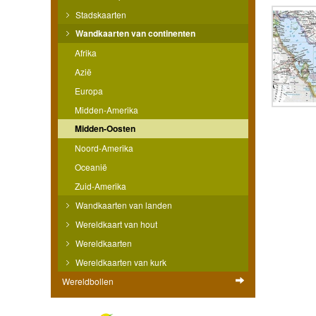
Stadskaarten
Wandkaarten van continenten
Afrika
Azië
Europa
Midden-Amerika
Midden-Oosten
Noord-Amerika
Oceanië
Zuid-Amerika
Wandkaarten van landen
Wereldkaart van hout
Wereldkaarten
Wereldkaarten van kurk
Wereldbollen