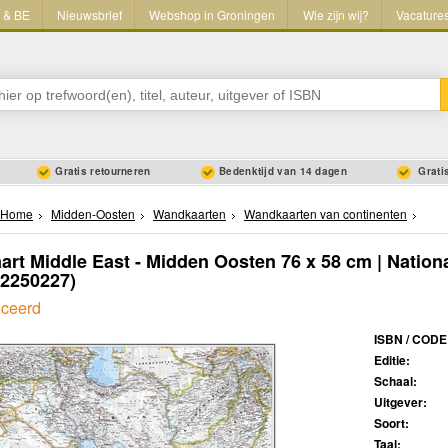
L & BE
Nieuwsbrief
Webshop in Groningen
Wie zijn wij?
Vacature
Gratis retourneren
Bedenktijd van 14 dagen
Gratis
Home
Midden-Oosten
Wandkaarten
Wandkaarten van continenten
rt Middle East - Midden Oosten 76 x 58 cm | Nation
92250227)
iceerd
ISBN / CODE
Editie:
Schaal:
Uitgever:
Soort:
Taal: