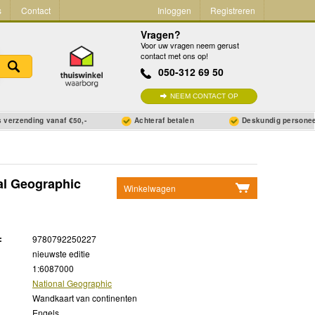
s
Contact
Inloggen
Registreren
Vragen?
Voor uw vragen neem gerust
contact met ons op!
050-312 69 50
NEEM CONTACT OP
 verzending vanaf €50,-
Achteraf betalen
Deskundig persone
al Geographic
Winkelwagen
Geen items in winkelwagen
Ga naar winkelwagen
:
9780792250227
nieuwste editie
1:6087000
National Geographic
Wandkaart van continenten
Engels