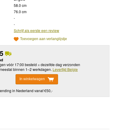
58.0 cm
76.0 cm
-
-
Schrijf als eerste een review
Toevoegen aan verlanglijstje
95
ad
en vóór 17:00 besteld = dezelfde dag verzonden
meestal binnen 1–2 werkdagen.
Levertijd Belgie
In winkelwagen
ending in Nederland vanaf €50,-