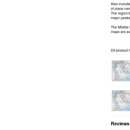
Also include
of place nam
The region's
major peaks
The Middle E
maps are ava
Dit product 
Reviews