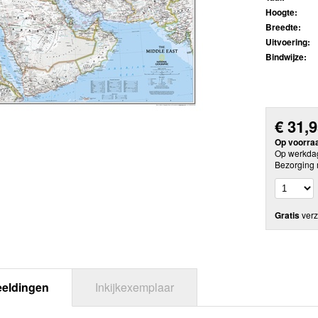
Hoogte:
Breedte:
Uitvoering:
Bindwijze:
€
31,
Op voorra
Op werkdag
Bezorging 
Gratis
verz
eeldingen
Inkijkexemplaar