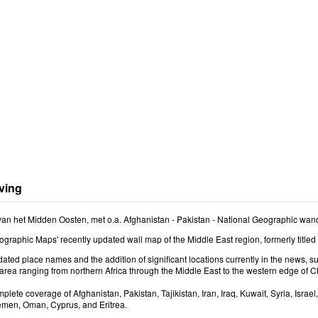
ving
an het Midden Oosten, met o.a. Afghanistan - Pakistan - National Geographic wand
graphic Maps' recently updated wall map of the Middle East region, formerly titled
ated place names and the addition of significant locations currently in the news, 
rea ranging from northern Africa through the Middle East to the western edge of C
plete coverage of Afghanistan, Pakistan, Tajikistan, Iran, Iraq, Kuwait, Syria, Isra
emen, Oman, Cyprus, and Eritrea.