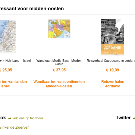
ressant voor midden-oosten
44 Holy Land – Israël,
Wandkaart Middle East - Midden
Reisverhaal Cappuccino in Jordani
Ooste
€ 25,95
€ 37,95
€ 19,99
ten van landen
Wandkaarten van continenten
Reisverhalen
Israel
Midden-Oosten
Jordanië
ook
Twitter
Volg ons op facebook
inkel de Zwerver