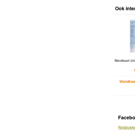
Ook inte
Wandkaart 200
Wandkaar
Faceb
Reisboekw