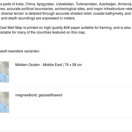
s parts of India, China, Kyrgyzstan, Uzbekistan, Turkmenistan, Azerbaijan, Armenia
es, accurate political boundaries, archeological sites, and major infrastructure netw
 diverse terrain is detailed through accurate shaded relief, coastal bathymetry, and
 and depth soundings are expressed in meters.
ast Wall Map is printed on high-quality 80# paper suitable for framing, and is also a
ilable for many of the countries featured on this map.
heeft meerdere varianten:
Midden-Oosten - Middle East | 76 x 58 cm
magneetbord, geplastificeerd