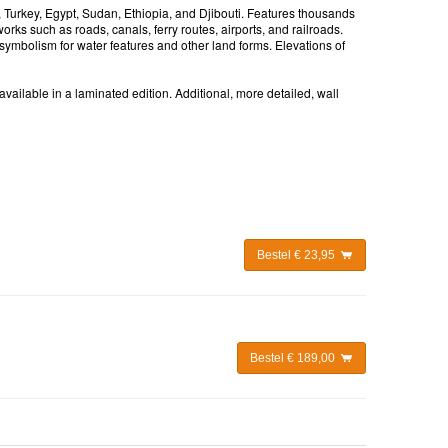
, Turkey, Egypt, Sudan, Ethiopia, and Djibouti. Features thousands
orks such as roads, canals, ferry routes, airports, and railroads.
 symbolism for water features and other land forms. Elevations of
vailable in a laminated edition. Additional, more detailed, wall
Bestel € 23,95
Bestel € 189,00