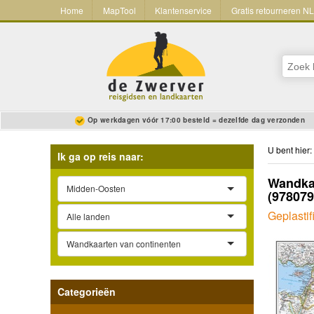
Home
MapTool
Klantenservice
Gratis retourneren N
Op werkdagen vóór 17:00 besteld = dezelfde dag verzonden
U bent hier:
Ik ga op reis naar:
Wandkaa
Midden-Oosten
(97807
Geplastif
Alle landen
Wandkaarten van continenten
Categorieën