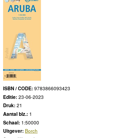
9783866093423
ISBN / CODE:
23-06-2023
Editie:
21
Druk:
1
Aantal blz.:
1:50000
Schaal:
Borch
Uitgever: