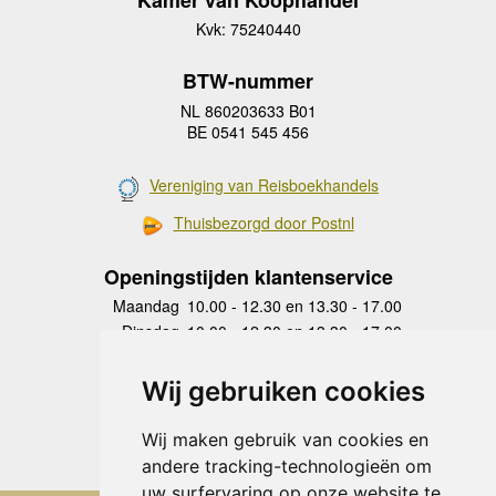
Kamer van Koophandel
Kvk: 75240440
BTW-nummer
NL 860203633 B01
BE 0541 545 456
Vereniging van Reisboekhandels
Thuisbezorgd door Postnl
Openingstijden klantenservice
Maandag
10.00 - 12.30 en 13.30 - 17.00
Dinsdag
10.00 - 12.30 en 13.30 - 17.00
Woensdag
10.00 - 12.30 en 13.30 - 17.00
Donderdag
10.00 - 12.30 en 13.30 - 17.00
Wij gebruiken cookies
Vrijdag
10.00 - 12.30 en 13.30 - 17.00
Zaterdag
gesloten
Wij maken gebruik van cookies en
Zondag
gesloten
andere tracking-technologieën om
uw surfervaring op onze website te