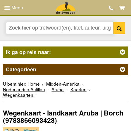
Menu
Ik ga op reis naar:
Categorieën
U bent hier:
Home
Midden-Amerika
Nederlandse Antillen
Aruba
Kaarten
Wegenkaarten
Wegenkaart - landkaart Aruba | Borch
(9783866093423)