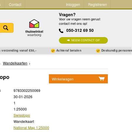
s
Contact
Inloggen
Registreren
Vragen?
Voor uw vragen neem gerust
contact met ons op!
050-312 69 50
NEEM CONTACT OP
 verzending vanaf €50,-
Achteraf betalen
Deskundig persone
Wandelkaarten
topo
Winkelwagen
Geen items in winkelwagen
:
9783302250069
Ga naar winkelwagen
30-01-2026
1
1:25000
Swisstopo
Wandelkaart
National Map 1:25000