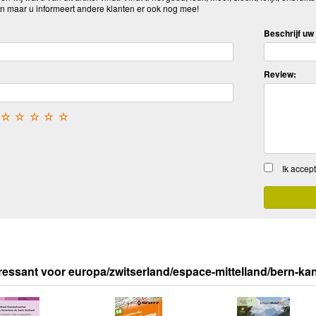
n maar u informeert andere klanten er ook nog mee!
Beschrijf uw 
Review:
☆
☆
☆
☆
☆
Ik accep
ressant voor europa/zwitserland/espace-mittelland/bern-ka