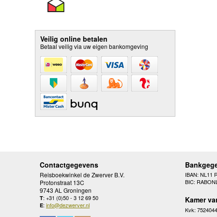
Veilig online betalen
Betaal veilig via uw eigen bankomgeving
Contactgegevens
Bankgeg
Reisboekwinkel de Zwerver B.V.
IBAN: NL11 
BIC: RABON
Protonstraat 13C
9743 AL Groningen
: +31 (0)50 - 3 12 69 50
T
Kamer va
:
info@dezwerver.nl
E
Kvk: 752404