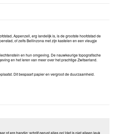
fdstad, Appenzell, erg landelijk is, is de grootste hoofdstad de
enstad, of zelfs Bellinzona met zijn kastelen en een vleugje
 Liechtenstein en hun omgeving. De nauwkeurige topografische
geving en het leren van meer over het prachtige Zwitserland.
eplaatst. Dit bespaart papier en vergroot de duurzaamheid.
aar of erg handig: schrijf gerust alles op! Het is niet alleen leuk