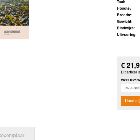
Taal:
Hoogte:
Breedte:
Gewicht:
Bindwijze:
Uitvoering:
€
21,
Dit artikel i
Weer leverb
Houd mij
jkexemplaar