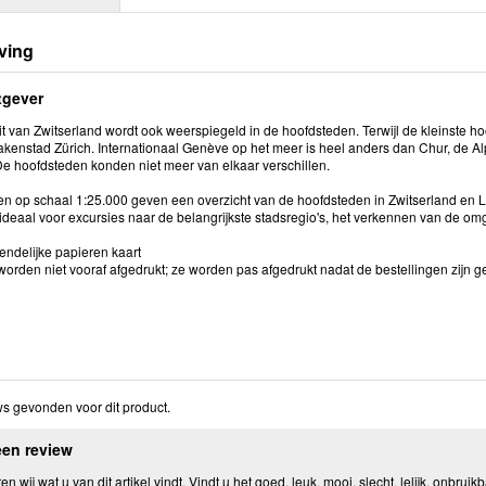
ving
tgever
it van Zwitserland wordt ook weerspiegeld in de hoofdsteden. Terwijl de kleinste hoo
kenstad Zürich. Internationaal Genève op het meer is heel anders dan Chur, de Alp
. De hoofdsteden konden niet meer van elkaar verschillen.
en op schaal 1:25.000 geven een overzicht van de hoofdsteden in Zwitserland en
 ideaal voor excursies naar de belangrijkste stadsregio's, het verkennen van de om
endelijke papieren kaart
orden niet vooraf afgedrukt; ze worden pas afgedrukt nadat de bestellingen zijn g
s gevonden voor dit product.
een review
n wij wat u van dit artikel vindt. Vindt u het goed, leuk, mooi, slecht, lelijk, onbruikb