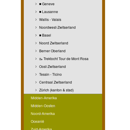
■ Geneve
■ Lausanne
Wallis - Valais
Noordwest-Zwitserland
■ Basel
Noord Zwitserland
Berner Oberland
🥾 Trektocht Tour de Mont Rosa
Oost-Zwitserland
Tessin - Ticino
Centraal Zwitserland
Zürich (kanton & stad)
Midden-Amerika
Midden-Oosten
Noord-Amerika
Oceanië
Zuid-Amerika