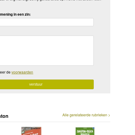
mening in een zin:
teer de
voorwaarden
Alle gerelateerde rubrieken >
nton