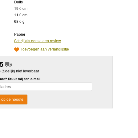
Duits
19.0 cm
11.0 cm
68.0 g
-
Papier
Schrijf als eerste een review
Toevoegen aan verlanglijstje
95
s (tijdelijk) niet leverbaar
aar? Stuur mij een e-mail!
 op de hoogte