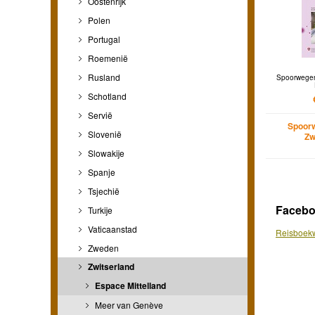
Oostenrijk
Polen
Portugal
Roemenië
Rusland
Spoorwegen
Schotland
Servië
Spoor
Slovenië
Zw
Slowakije
Spanje
Tsjechië
Faceb
Turkije
Vaticaanstad
Reisboekw
Zweden
Zwitserland
Espace Mittelland
Meer van Genève