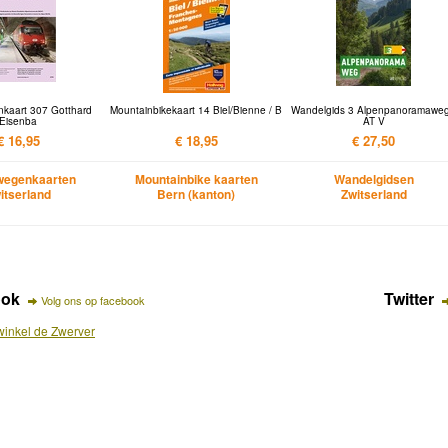
kaart 307 Gotthard
Mountainbikekaart 14 Biel/Bienne / B
Wandelgids 3 Alpenpanoramaweg
Eisenba
AT V
€ 16,95
€ 18,95
€ 27,50
wegenkaarten
Mountainbike kaarten
Wandelgidsen
itserland
Bern (kanton)
Zwitserland
ook
Twitter
Volg ons op facebook
inkel de Zwerver