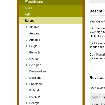
Wandelkaarten
Afrika
Beschrij
Azië
Europa
Van de ui
Albanië
De diversite
levendige za
Andorra
"Italianità"
Armenië
De 27 kaart
België
kaarten zijn
Bulgarije
De milieuvri
De kaarten w
Cyprus
De Alpen
Denemarken
Reviews
Duitsland
Engeland
Geen review
Finland
Frankrijk
Schrijf 
Georgië
Graag hore