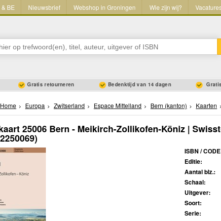
L & BE
Nieuwsbrief
Webshop in Groningen
Wie zijn wij?
Vacature
Gratis retourneren
Bedenktijd van 14 dagen
Gratis
Home
Europa
Zwitserland
Espace Mittelland
Bern (kanton)
Kaarten
aart 25006 Bern - Meikirch-Zollikofen-Köniz | Swiss
02250069)
ISBN / CODE
Editie:
Aantal blz.:
Schaal:
Uitgever:
Soort:
Serie: