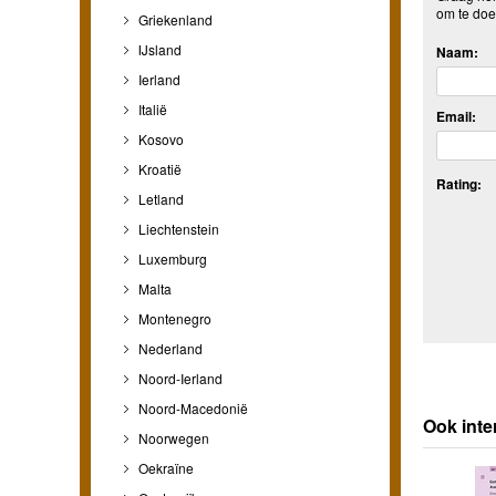
om te doe
Griekenland
IJsland
Naam:
Ierland
Italië
Email:
Kosovo
Kroatië
Rating:
Letland
Liechtenstein
Luxemburg
Malta
Montenegro
Nederland
Noord-Ierland
Noord-Macedonië
Ook inte
Noorwegen
Oekraïne