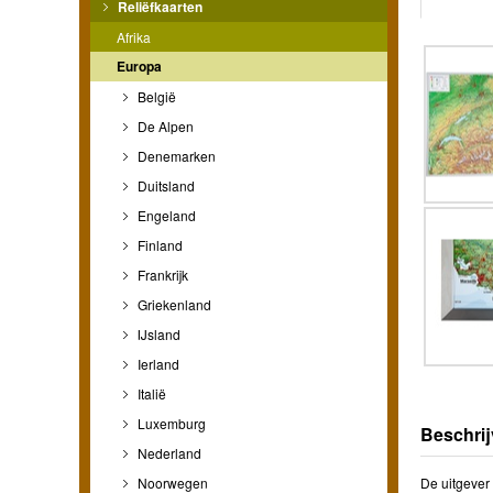
Reliëfkaarten
Afrika
Europa
België
De Alpen
Denemarken
Duitsland
Engeland
Finland
Frankrijk
Griekenland
IJsland
Ierland
Italië
Luxemburg
Beschrij
Nederland
Noorwegen
De uitgever 