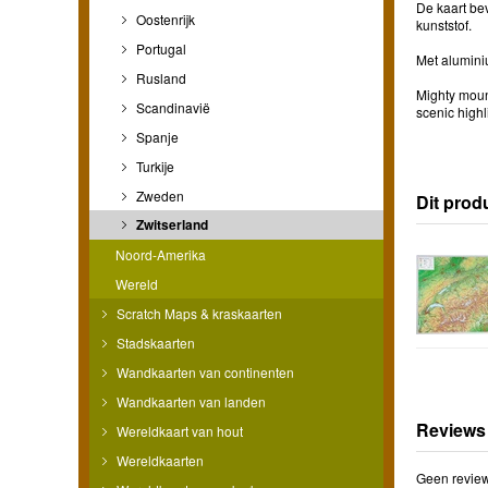
De kaart be
Oostenrijk
kunststof.
Portugal
Met aluminiu
Rusland
Mighty mount
Scandinavië
scenic highl
Spanje
Turkije
Zweden
Dit prod
Zwitserland
Noord-Amerika
Wereld
Scratch Maps & kraskaarten
Stadskaarten
Wandkaarten van continenten
Wandkaarten van landen
Reviews
Wereldkaart van hout
Wereldkaarten
Geen review