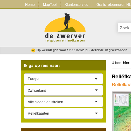
Home
MapTool
Klantenservice
Gratis retourneren N
Op werkdagen vóór 17:00 besteld = dezelfde dag verzonden
U bent hier:
Ik ga op reis naar:
Reliëfk
Europa
Reliëfkaa
Zwitserland
Alle steden en streken
Reliëfkaarten