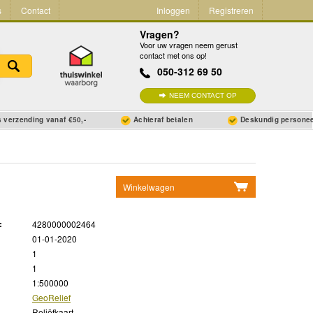
s
Contact
Inloggen
Registreren
Vragen?
Voor uw vragen neem gerust
contact met ons op!
050-312 69 50
NEEM CONTACT OP
 verzending vanaf €50,-
Achteraf betalen
Deskundig persone
Winkelwagen
Geen items in winkelwagen
:
4280000002464
Ga naar winkelwagen
01-01-2020
1
1
1:500000
GeoRelief
Reliëfkaart