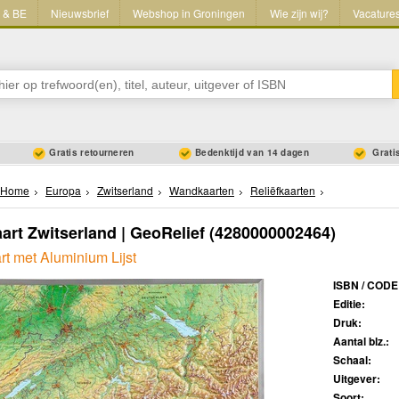
L & BE
Nieuwsbrief
Webshop in Groningen
Wie zijn wij?
Vacature
Gratis retourneren
Bedenktijd van 14 dagen
Gratis
Home
Europa
Zwitserland
Wandkaarten
Reliëfkaarten
aart Zwitserland | GeoRelief
(4280000002464)
rt met Aluminium Lijst
ISBN / CODE
Editie:
Druk:
Aantal blz.:
Schaal:
Uitgever:
Soort: