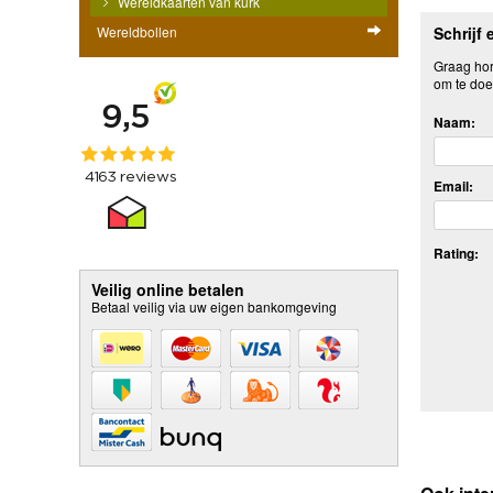
Wereldkaarten van kurk
Wereldbollen
Schrijf 
Graag hore
om te doe
Naam:
Email:
Rating:
Veilig online betalen
Betaal veilig via uw eigen bankomgeving