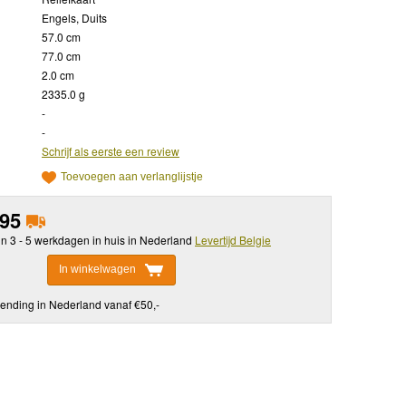
Engels, Duits
57.0 cm
77.0 cm
2.0 cm
2335.0 g
-
-
Schrijf als eerste een review
Toevoegen aan verlanglijstje
,95
in 3 - 5 werkdagen in huis in Nederland
Levertijd Belgie
In winkelwagen
ending in Nederland vanaf €50,-