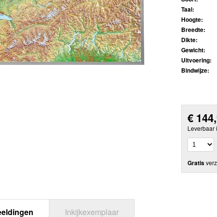
Taal:
Hoogte:
Breedte:
Dikte:
Gewicht:
Uitvoering:
Bindwijze:
€
144
Leverbaar 
Gratis
verz
eeldingen
Inkijkexemplaar