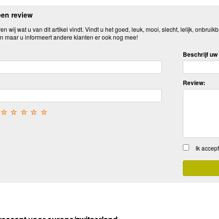
een review
n wij wat u van dit artikel vindt. Vindt u het goed, leuk, mooi, slecht, lelijk, onbruikb
n maar u informeert andere klanten er ook nog mee!
Beschrijf uw 
Review:
☆
☆
☆
☆
☆
Ik accep