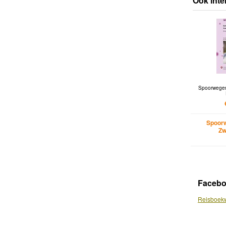
Ook inte
Spoorwegen
Spoor
Zw
Faceb
Reisboekw