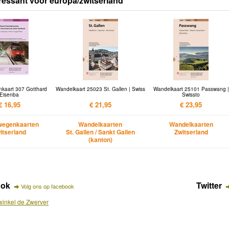
ressant voor europa/zwitserland
kaart 307 Gotthard
Wandelkaart 25023 St. Gallen | Swiss
Wandelkaart 25101 Passwang |
Eisenba
Swissto
€ 16,95
€ 21,95
€ 23,95
wegenkaarten
Wandelkaarten
Wandelkaarten
itserland
St. Gallen / Sankt Gallen
Zwitserland
(kanton)
ook
Twitter
Volg ons op facebook
inkel de Zwerver