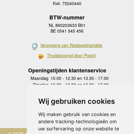
Kvk: 75240440
BTW-nummer
NL 860203633 B01
BE 0541 545 456
Vereniging van Reisboekhandels
Thuisbezorgd door Postnl
Openingstijden klantenservice
Maandag
10.00 - 12.30 en 13.30 - 17.00
Dinsdag
10.00 - 12.30 en 13.30 - 17.00
Woensdag
10.00 - 12.30 en 13.30 - 17.00
Donderdag
10.00 - 12.30 en 13.30 - 17.00
Wij gebruiken cookies
Vrijdag
10.00 - 12.30 en 13.30 - 17.00
Zaterdag
gesloten
Wij maken gebruik van cookies en
Zondag
gesloten
andere tracking-technologieën om
uw surfervaring op onze website te
© 2026 de Zwerver