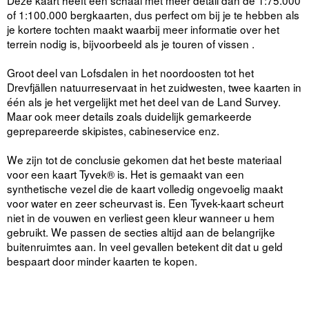
Deze kaart heeft een schaal met meer detail dan de 1:75.000
of 1:100.000 bergkaarten, dus perfect om bij je te hebben als
je kortere tochten maakt waarbij meer informatie over het
terrein nodig is, bijvoorbeeld als je touren of vissen .
Groot deel van Lofsdalen in het noordoosten tot het
Drevfjällen natuurreservaat in het zuidwesten, twee kaarten in
één als je het vergelijkt met het deel van de Land Survey.
Maar ook meer details zoals duidelijk gemarkeerde
geprepareerde skipistes, cabineservice enz.
We zijn tot de conclusie gekomen dat het beste materiaal
voor een kaart Tyvek® is. Het is gemaakt van een
synthetische vezel die de kaart volledig ongevoelig maakt
voor water en zeer scheurvast is. Een Tyvek-kaart scheurt
niet in de vouwen en verliest geen kleur wanneer u hem
gebruikt. We passen de secties altijd aan de belangrijke
buitenruimtes aan. In veel gevallen betekent dit dat u geld
bespaart door minder kaarten te kopen.