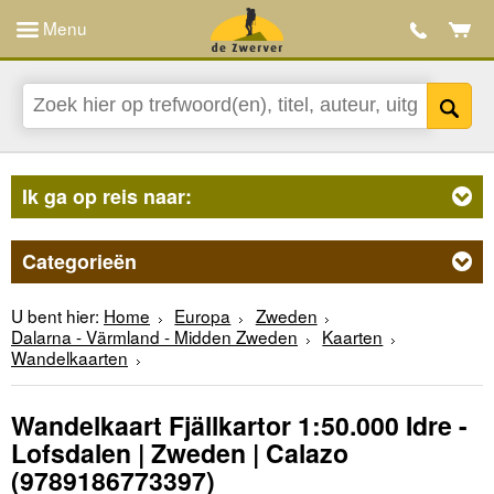
Menu
Ik ga op reis naar:
Categorieën
U bent hier:
Home
Europa
Zweden
Dalarna - Värmland - Midden Zweden
Kaarten
Wandelkaarten
Wandelkaart Fjällkartor 1:50.000 Idre -
Lofsdalen | Zweden | Calazo
(9789186773397)