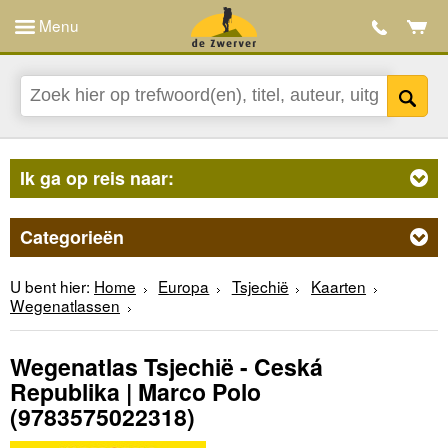
Menu
Ik ga op reis naar:
Categorieën
U bent hier:
Home
Europa
Tsjechië
Kaarten
Wegenatlassen
Wegenatlas Tsjechië - Ceská
Republika | Marco Polo
(9783575022318)