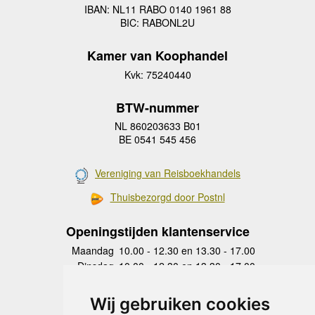
IBAN: NL11 RABO 0140 1961 88
BIC: RABONL2U
Kamer van Koophandel
Kvk: 75240440
BTW-nummer
NL 860203633 B01
BE 0541 545 456
Vereniging van Reisboekhandels
Thuisbezorgd door Postnl
Openingstijden klantenservice
Maandag
10.00 - 12.30 en 13.30 - 17.00
Dinsdag
10.00 - 12.30 en 13.30 - 17.00
Woensdag
10.00 - 12.30 en 13.30 - 17.00
Donderdag
10.00 - 12.30 en 13.30 - 17.00
Wij gebruiken cookies
Vrijdag
10.00 - 12.30 en 13.30 - 17.00