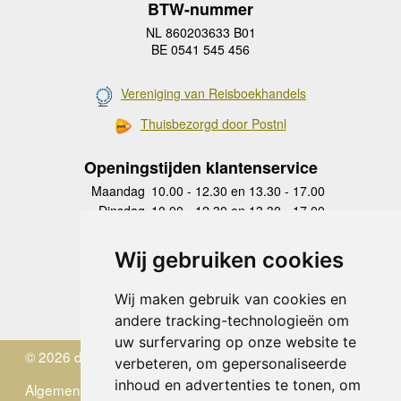
BTW-nummer
NL 860203633 B01
BE 0541 545 456
Vereniging van Reisboekhandels
Thuisbezorgd door Postnl
Openingstijden klantenservice
Maandag
10.00 - 12.30 en 13.30 - 17.00
Dinsdag
10.00 - 12.30 en 13.30 - 17.00
Woensdag
10.00 - 12.30 en 13.30 - 17.00
Donderdag
10.00 - 12.30 en 13.30 - 17.00
Wij gebruiken cookies
Vrijdag
10.00 - 12.30 en 13.30 - 17.00
Zaterdag
gesloten
Wij maken gebruik van cookies en
Zondag
gesloten
andere tracking-technologieën om
uw surfervaring op onze website te
© 2026 de Zwerver
verbeteren, om gepersonaliseerde
inhoud en advertenties te tonen, om
Algemene Voorwaarden