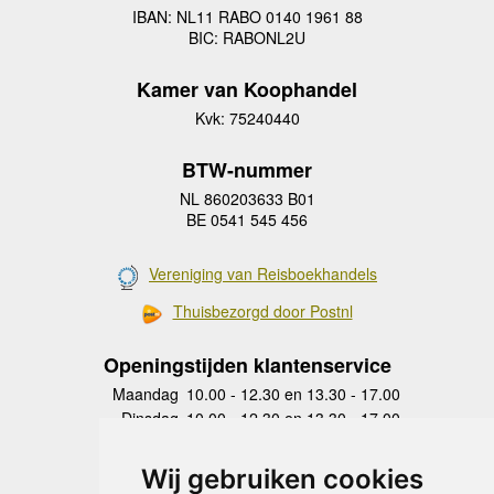
IBAN: NL11 RABO 0140 1961 88
BIC: RABONL2U
Kamer van Koophandel
Kvk: 75240440
BTW-nummer
NL 860203633 B01
BE 0541 545 456
Vereniging van Reisboekhandels
Thuisbezorgd door Postnl
Openingstijden klantenservice
Maandag
10.00 - 12.30 en 13.30 - 17.00
Dinsdag
10.00 - 12.30 en 13.30 - 17.00
Woensdag
10.00 - 12.30 en 13.30 - 17.00
Donderdag
10.00 - 12.30 en 13.30 - 17.00
Wij gebruiken cookies
Vrijdag
10.00 - 12.30 en 13.30 - 17.00