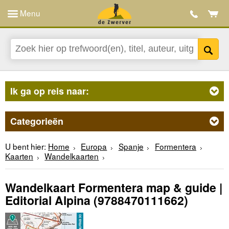
Menu
Ik ga op reis naar:
Categorieën
U bent hier:
Home
Europa
Spanje
Formentera
Kaarten
Wandelkaarten
Wandelkaart Formentera map & guide |
Editorial Alpina
(9788470111662)