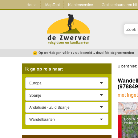
Home
MapTool
Klantenservice
Gratis retourneren N
Op werkdagen vóór 17:00 besteld = dezelfde dag verzonden
U bent hier:
Ik ga op reis naar:
Wandelk
Europa
(97884
met inge
Spanje
Andalusië - Zuid Spanje
Wandelkaarten