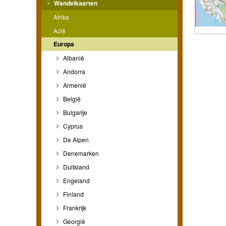
Wandelkaarten
Afrika
Azië
Europa
Albanië
Andorra
Armenië
België
Bulgarije
Cyprus
De Alpen
Denemarken
Duitsland
Engeland
Finland
Frankrijk
Georgië