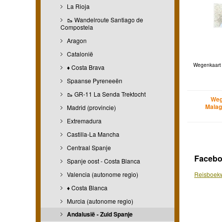
La Rioja
🥾 Wandelroute Santiago de
Compostela
Aragon
Catalonië
Wegenkaart 
♦ Costa Brava
Spaanse Pyreneeën
🥾 GR-11 La Senda Trektocht
Weg
Malag
Madrid (provincie)
Extremadura
Castilla-La Mancha
Centraal Spanje
Faceb
Spanje oost - Costa Blanca
Valencia (autonome regio)
Reisboekw
♦ Costa Blanca
Murcia (autonome regio)
Andalusië - Zuid Spanje