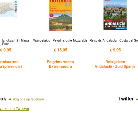
- landkaart 31 Mapa
Wandelgids - Pelgrimsroute Mozarabis
Reisgids Andalucia - Costa del Sol
Provi
€ 9,95
€ 15,95
€ 9,95
enkaarten
Pelgrimsroutes
Reisgidsen
a (provincie)
Extremadura
Andalusië - Zuid Spanje
ook
Twitter
Volg ons op facebook
inkel de Zwerver