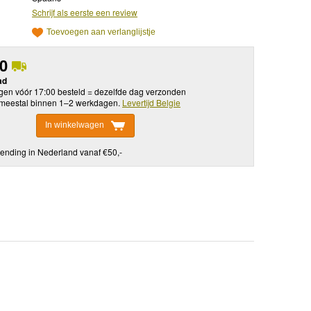
Schrijf als eerste een review
Toevoegen aan verlanglijstje
50
ad
en vóór 17:00 besteld = dezelfde dag verzonden
meestal binnen 1–2 werkdagen.
Levertijd Belgie
In winkelwagen
ending in Nederland vanaf €50,-