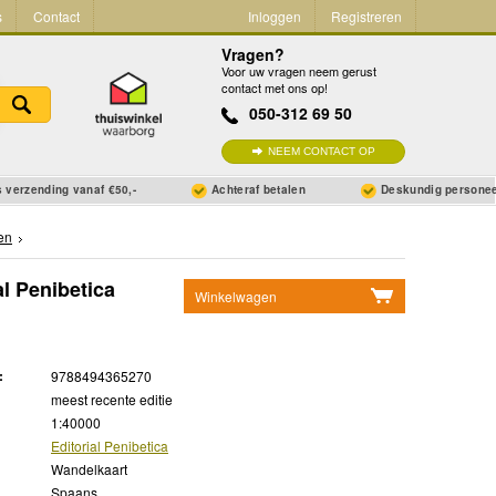
s
Contact
Inloggen
Registreren
Vragen?
Voor uw vragen neem gerust
contact met ons op!
050-312 69 50
NEEM CONTACT OP
 verzending vanaf €50,-
Achteraf betalen
Deskundig persone
en
l Penibetica
Winkelwagen
Geen items in winkelwagen
Ga naar winkelwagen
:
9788494365270
meest recente editie
1:40000
Editorial Penibetica
Wandelkaart
Spaans