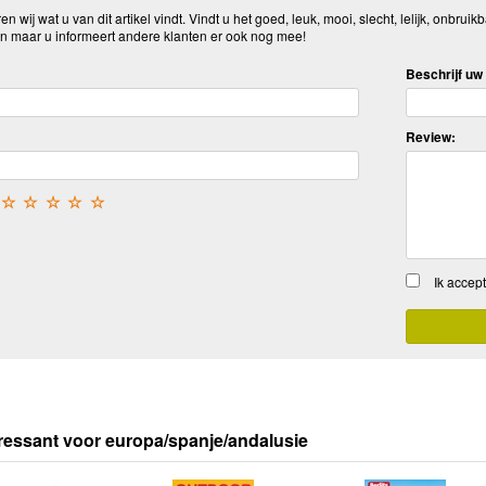
n wij wat u van dit artikel vindt. Vindt u het goed, leuk, mooi, slecht, lelijk, onbruikb
n maar u informeert andere klanten er ook nog mee!
Beschrijf uw 
Review:
☆
☆
☆
☆
☆
Ik accep
ressant voor europa/spanje/andalusie