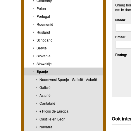
Oostenrijk
Graag hore
Polen
om te doe
Portugal
Naam:
Roemenië
Rusland
Email:
Schotland
Servië
Rating:
Slovenië
Slowakije
Spanje
Noordwest Spanje - Galicië - Asturië
Galicië
Asturië
Cantabrië
♦ Picos de Europa
Ook inte
Castilië en León
Navarra