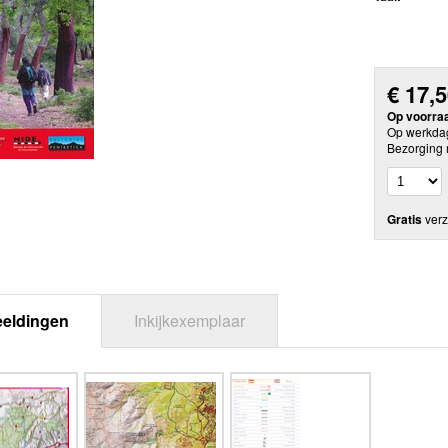
€
17,
Op voorra
Op werkdag
Bezorging 
Gratis
verz
eeldingen
Inkijkexemplaar