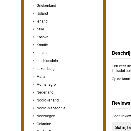
Griekenland
IJsland
Ierland
Italië
Kosovo
Kroatië
Beschrij
Letland
Liechtenstein
Een zeer uit
Luxemburg
Inclusief e
Malta
Op de kaart
Montenegro
Nederland
Noord-Ierland
Reviews
Noord-Macedonië
Noorwegen
Geen review
Oekraïne
Schrijf 