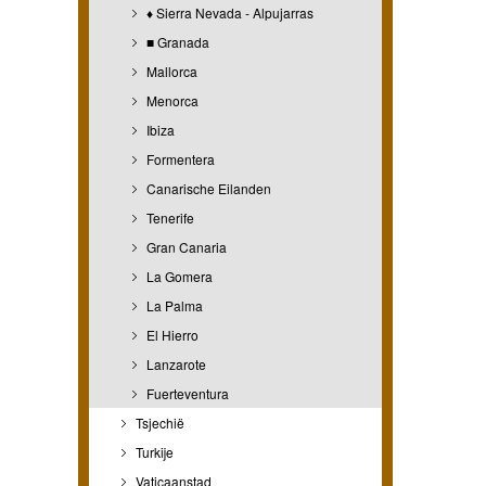
♦ Sierra Nevada - Alpujarras
■ Granada
Mallorca
Menorca
Ibiza
Formentera
Canarische Eilanden
Tenerife
Gran Canaria
La Gomera
La Palma
El Hierro
Lanzarote
Fuerteventura
Tsjechië
Turkije
Vaticaanstad