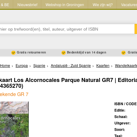
L & BE
Nieuwsbrief
Webshop in Groningen
Wie zijn wij?
Vacature
Gratis retourneren
Bedenktijd van 14 dagen
Gratis
Home
Europa
Spanje
Andalusië - Zuid Spanje
Kaarten
Wandelkaart
aart Los Alcornocales Parque Natural GR7 | Editoria
94365270)
tekende GR 7
ISBN / CODE
Editie:
Schaal:
Uitgever:
Soort:
Taal: