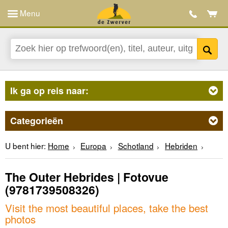
Menu
Ik ga op reis naar:
Categorieën
U bent hier:
Home
Europa
Schotland
Hebriden
The Outer Hebrides | Fotovue
(9781739508326)
Visit the most beautiful places, take the best
photos