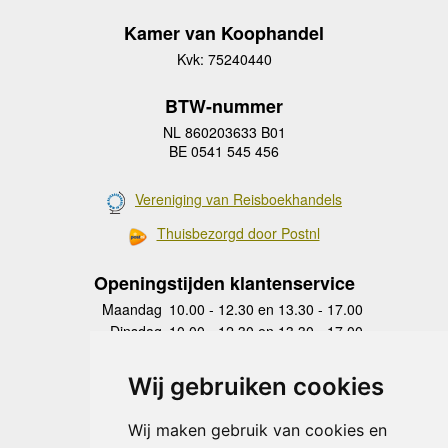
Kamer van Koophandel
Kvk: 75240440
BTW-nummer
NL 860203633 B01
BE 0541 545 456
Vereniging van Reisboekhandels
Thuisbezorgd door Postnl
Openingstijden klantenservice
Maandag
10.00 - 12.30 en 13.30 - 17.00
Dinsdag
10.00 - 12.30 en 13.30 - 17.00
Woensdag
10.00 - 12.30 en 13.30 - 17.00
Donderdag
10.00 - 12.30 en 13.30 - 17.00
Wij gebruiken cookies
Vrijdag
10.00 - 12.30 en 13.30 - 17.00
Zaterdag
gesloten
Wij maken gebruik van cookies en
Zondag
gesloten