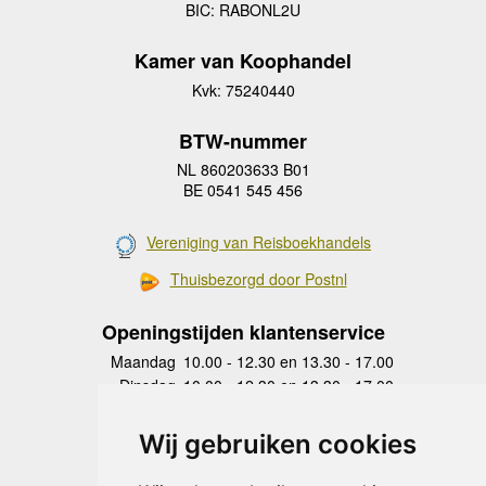
BIC: RABONL2U
Kamer van Koophandel
Kvk: 75240440
BTW-nummer
NL 860203633 B01
BE 0541 545 456
Vereniging van Reisboekhandels
Thuisbezorgd door Postnl
Openingstijden klantenservice
Maandag
10.00 - 12.30 en 13.30 - 17.00
Dinsdag
10.00 - 12.30 en 13.30 - 17.00
Woensdag
10.00 - 12.30 en 13.30 - 17.00
Donderdag
10.00 - 12.30 en 13.30 - 17.00
Wij gebruiken cookies
Vrijdag
10.00 - 12.30 en 13.30 - 17.00
Zaterdag
gesloten