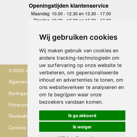
Openingstijden klantenservice
Maandag
10.00 - 12.30 en 13.30 - 17.00
Dinsdag
10.00 - 12.30 en 13.30 - 17.00
Woensdag
10.00 - 12.30 en 13.30 - 17.00
Donderdag
10.00 - 12.30 en 13.30 - 17.00
Wij gebruiken cookies
Vrijdag
10.00 - 12.30 en 13.30 - 17.00
Zaterdag
gesloten
Wij maken gebruik van cookies en
Zondag
gesloten
andere tracking-technologieën om
uw surfervaring op onze website te
© 2026 de Zwerver
verbeteren, om gepersonaliseerde
inhoud en advertenties te tonen, om
Algemene Voorwaarden
ons websiteverkeer te analyseren en
Kortingscode
om te begrijpen waar onze
bezoekers vandaan komen.
Privacyverklaring
Reviewbeleid
Ik ga akkoord
Cookies
Ik weiger