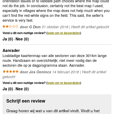
orientation issues or to validate path choices where the map could
not do the job. In conclusion, certainly not the best map I used,
especially in villages where the map does not help much when you
can't find the red-white signs on the field. This said, the seller's
service is very fast.
door G Dem
31 oktober 2018 | Heeft dit artikel gekocht
Vond u dit een nuttige review? (
login om te beoordelen
)
Ja (
0
)
Nee (
0
)
-
Aanrader
Losbladige kaartenmap van alle sectoren van deze 301km lange
route. Handzaam en overzichtelijk; niet meer nodig dan de
sectoren die op je dagprogramma staan. Aanrader.
door Jos Oonincx
14 februari 2018 | Heeft dit artikel
gekocht
Vond u dit een nuttige review? (
login om te beoordelen
)
Ja (
0
)
Nee (
0
)
-
Schrijf een review
Graag horen wij wat u van dit artikel vindt. Vindt u het