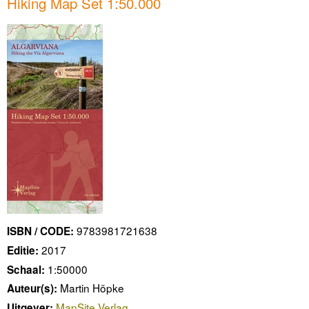
Hiking Map Set 1:50.000
9783981721638
ISBN / CODE:
2017
Editie:
1:50000
Schaal:
Martin Höpke
Auteur(s):
MapSite Verlag
Uitgever: