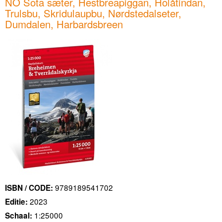
NO Sota sæter, Hestbreapiggan, Holåtindan,
Trulsbu, Skridulaupbu, Nørdstedalseter,
Dumdalen, Harbardsbreen
9789189541702
ISBN / CODE:
2023
Editie:
1:25000
Schaal: