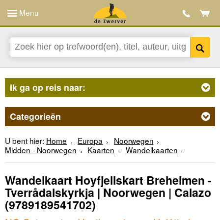
Menu
Ik ga op reis naar:
Categorieën
U bent hier:
Home
Europa
Noorwegen
Midden - Noorwegen
Kaarten
Wandelkaarten
Wandelkaart Hoyfjellskart Breheimen -
Tverrådalskyrkja | Noorwegen | Calazo
(9789189541702)