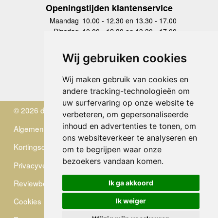
Openingstijden klantenservice
Maandag
10.00 - 12.30 en 13.30 - 17.00
Dinsdag
10.00 - 12.30 en 13.30 - 17.00
Woensdag
10.00 - 12.30 en 13.30 - 17.00
Donderdag
10.00 - 12.30 en 13.30 - 17.00
Wij gebruiken cookies
Vrijdag
10.00 - 12.30 en 13.30 - 17.00
Zaterdag
gesloten
Wij maken gebruik van cookies en
Zondag
gesloten
andere tracking-technologieën om
uw surfervaring op onze website te
© 2026 de Zwerver
verbeteren, om gepersonaliseerde
inhoud en advertenties te tonen, om
Algemene Voorwaarden
ons websiteverkeer te analyseren en
Kortingscode
om te begrijpen waar onze
bezoekers vandaan komen.
Privacyverklaring
Reviewbeleid
Ik ga akkoord
Cookies
Ik weiger