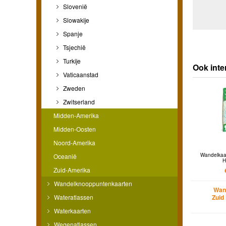
Slovenië
Slowakije
Spanje
Tsjechië
Turkije
Ook int
Vaticaanstad
Zweden
Zwitserland
Midden-Amerika
Midden-Oosten
Noord-Amerika
Wandelkaa
Oceanië
H
Zuid-Amerika
Wandelknooppuntenkaarten
Wan
Wateratlassen
Zuid
Waterkaarten
Wegenatlassen