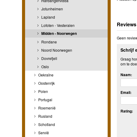
Hardangervidda
Jotunheimen
Lapland
Reviews
Lofoten - Vesteralen
Midden - Noorwegen
Geen review
Rondane
Schrijf 
Noord Noorwegen
Dovrefjell
Graag hore
om te doe
Oslo
Naam:
Oekraïne
Oostenrijk
Polen
Email:
Portugal
Roemenië
Rating:
Rusland
Schotland
Servië