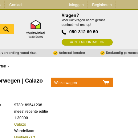
s
Contact
Inloggen
Registreren
Vragen?
Voor uw vragen neem gerust
contact met ons op!
050-312 69 50
NEEM CONTACT OP
 verzending vanaf €50,-
Achteraf betalen
Deskundig persone
rten
orwegen | Calazo
Winkelwagen
Geen items in winkelwagen
Ga naar winkelwagen
:
9789189541238
meest recente editie
1:30000
Calazo
Wandelkaart
Hoyfjellskart