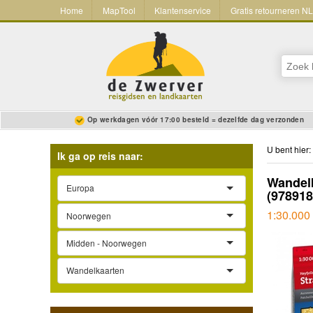
Home
MapTool
Klantenservice
Gratis retourneren N
Op werkdagen vóór 17:00 besteld = dezelfde dag verzonden
U bent hier:
Ik ga op reis naar:
Wandelk
Europa
(97891
1:30.000 
Noorwegen
Midden - Noorwegen
Wandelkaarten