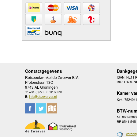
Contactgegevens
Bankgeg
Reisboekwinkel de Zwerver B.V.
IBAN: NL11 
BIC: RABON
Protonstraat 13C
9743 AL Groningen
: +31 (0)50 - 3 12 69 50
T
Kamer va
:
info@dezwerver.nl
E
Kvk: 752404
BTW-num
NL 86020363
BE 0541 545
Verenig