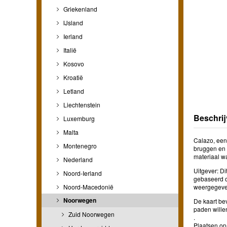
Griekenland
IJsland
Ierland
Italië
Kosovo
Kroatië
Letland
Liechtenstein
Beschrij
Luxemburg
Malta
Calazo, een
Montenegro
bruggen en 
materiaal w
Nederland
Uitgever: Di
Noord-Ierland
gebaseerd o
Noord-Macedonië
weergegeve
Noorwegen
De kaart be
paden willen
Zuid Noorwegen
.
Plaatsen op