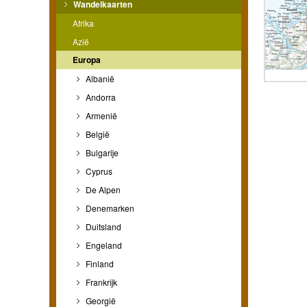
Wandelkaarten
Afrika
Azië
Europa
Albanië
Andorra
Armenië
België
Bulgarije
Cyprus
De Alpen
Denemarken
Duitsland
Engeland
Finland
Frankrijk
Georgië