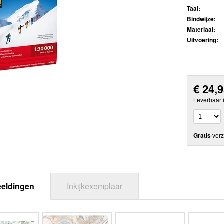
Taal:
Bindwijze:
Materiaal:
Uitvoering:
€
24,
Leverbaar 
Gratis
verz
eeldingen
Inkijkexemplaar