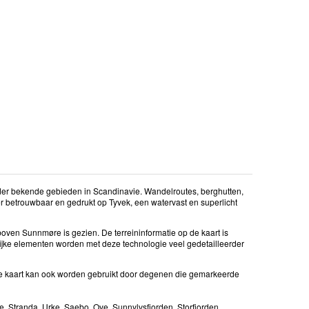
er bekende gebieden in Scandinavie. Wandelroutes, berghutten,
r betrouwbaar en gedrukt op Tyvek, een watervast en superlicht
 boven Sunnmøre is gezien. De terreininformatie op de kaart is
lijke elementen worden met deze technologie veel gedetailleerder
De kaart kan ook worden gebruikt door degenen die gemarkeerde
, Stranda, Urke, Saebo, Oye, Sunnylvsfjorden, Storfjorden