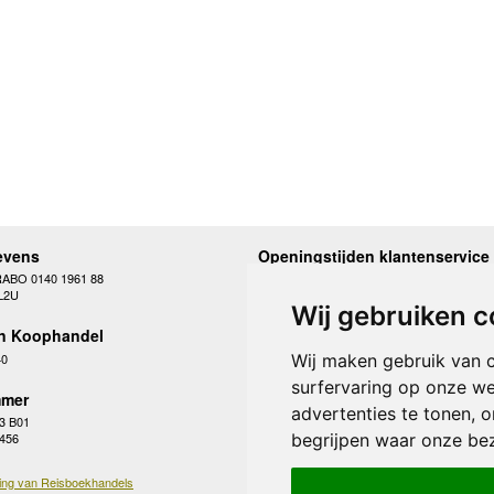
evens
Openingstijden klantenservice
RABO 0140 1961 88
Maandag
10.00 - 12.30 en 13
L2U
Dinsdag
10.00 - 12.30 en 13
Wij gebruiken c
Woensdag
10.00 - 12.30 en 13
n Koophandel
Donderdag
10.00 - 12.30 en 13
Vrijdag
10.00 - 12.30 en 13
40
Wij maken gebruik van 
Zaterdag
gesloten
surfervaring op onze we
Zondag
gesloten
mer
advertenties te tonen, 
3 B01
begrijpen waar onze be
 456
ing van Reisboekhandels