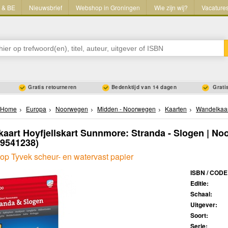
L & BE
Nieuwsbrief
Webshop in Groningen
Wie zijn wij?
Vacature
Gratis retourneren
Bedenktijd van 14 dagen
Gratis
Home
Europa
Noorwegen
Midden - Noorwegen
Kaarten
Wandelkaa
aart Hoyfjellskart Sunnmore: Stranda - Slogen | No
89541238)
op Tyvek scheur- en watervast papier
ISBN / CODE
Editie:
Schaal:
Uitgever:
Soort:
Serie: