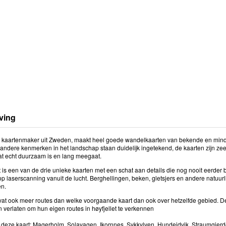
ving
 kaartenmaker uit Zweden, maakt heel goede wandelkaarten van bekende en mind
andere kenmerken in het landschap staan duidelijk ingetekend, de kaarten zijn zee
at echt duurzaam is en lang meegaat.
t is een van de drie unieke kaarten met een schat aan details die nog nooit eerder
p laserscanning vanuit de lucht. Berghellingen, beken, gletsjers en andere natuur
n.
vat ook meer routes dan welke voorgaande kaart dan ook over hetzelfde gebied. 
 verlaten om hun eigen routes in høyfjellet te verkennen
 deze kaart: Magerholm, Solavagen, Ikornnes, Sykkylven, Hundeidvik, Straumgjerde