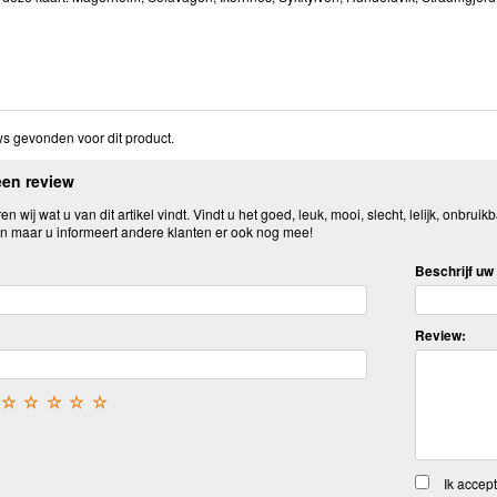
s gevonden voor dit product.
een review
n wij wat u van dit artikel vindt. Vindt u het goed, leuk, mooi, slecht, lelijk, onbruikb
n maar u informeert andere klanten er ook nog mee!
Beschrijf uw 
Review:
☆
☆
☆
☆
☆
Ik accep