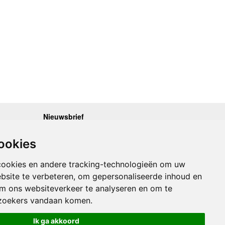
Nieuwsbrief
.30 - 17.00
Op de hoogte blijven van nieuwe reisgidsen,
travelgadgets en kaarten? Geef u op voor onze
.30 - 17.00
ookies
nieuwsbrief. U ontvangt de nieuwsbrief 1x per maand.
.30 - 17.00
.30 - 17.00
Bekijk hier onze laatste nieuwsbrief:
.30 - 17.00
cookies en andere tracking-technologieën om uw
Onze laatste Nieuwsbrief
bsite te verbeteren, om gepersonaliseerde inhoud en
om ons websiteverkeer te analyseren en om te
Inschrijven
zoekers vandaan komen.
Ik ga akkoord