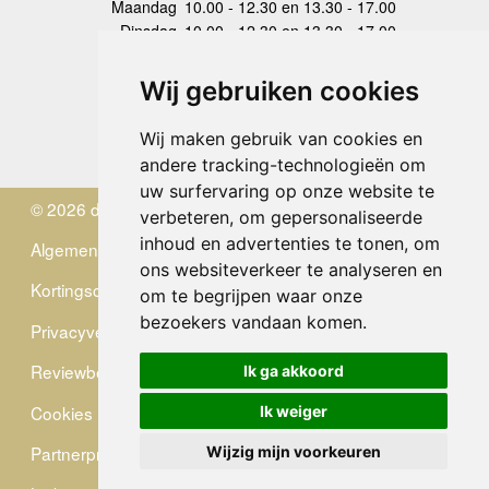
Maandag
10.00 - 12.30 en 13.30 - 17.00
Dinsdag
10.00 - 12.30 en 13.30 - 17.00
Woensdag
10.00 - 12.30 en 13.30 - 17.00
Donderdag
10.00 - 12.30 en 13.30 - 17.00
Wij gebruiken cookies
Vrijdag
10.00 - 12.30 en 13.30 - 17.00
Zaterdag
gesloten
Wij maken gebruik van cookies en
Zondag
gesloten
andere tracking-technologieën om
uw surfervaring op onze website te
© 2026 de Zwerver
verbeteren, om gepersonaliseerde
inhoud en advertenties te tonen, om
Algemene Voorwaarden
ons websiteverkeer te analyseren en
Kortingscode
om te begrijpen waar onze
bezoekers vandaan komen.
Privacyverklaring
Reviewbeleid
Ik ga akkoord
Cookies
Ik weiger
Partnerprogramma
Wijzig mijn voorkeuren