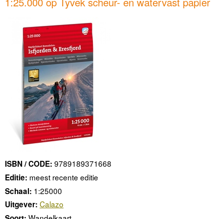
1:25.000 op Tyvek scheur- en watervast papier
9789189371668
ISBN / CODE:
meest recente editie
Editie:
1:25000
Schaal:
Calazo
Uitgever:
Wandelkaart
Soort: