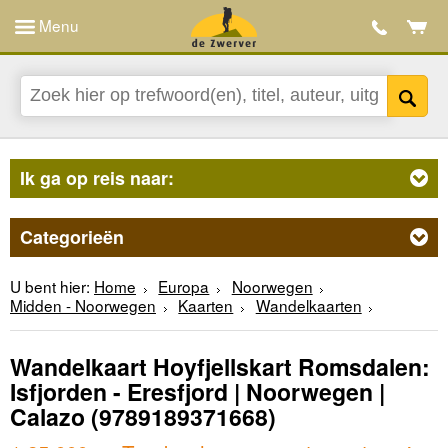
Menu
Ik ga op reis naar:
Categorieën
U bent hier:
Home
Europa
Noorwegen
Midden - Noorwegen
Kaarten
Wandelkaarten
Wandelkaart Hoyfjellskart Romsdalen:
Isfjorden - Eresfjord | Noorwegen |
Calazo
(9789189371668)