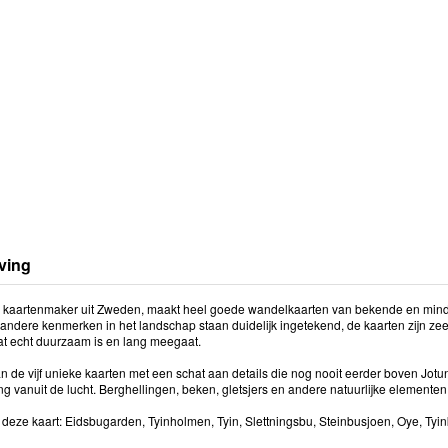
ving
 kaartenmaker uit Zweden, maakt heel goede wandelkaarten van bekende en mind
andere kenmerken in het landschap staan duidelijk ingetekend, de kaarten zijn zee
at echt duurzaam is en lang meegaat.
an de vijf unieke kaarten met een schat aan details die nog nooit eerder boven Jot
ng vanuit de lucht. Berghellingen, beken, gletsjers en andere natuurlijke element
deze kaart: Eidsbugarden, Tyinholmen, Tyin, Slettningsbu, Steinbusjoen, Oye, Tyinkr