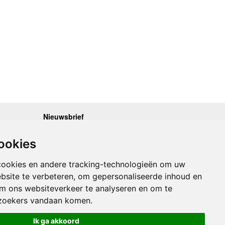
Nieuwsbrief
.30 - 17.00
Op de hoogte blijven van nieuwe reisgidsen,
travelgadgets en kaarten? Geef u op voor onze
.30 - 17.00
ookies
nieuwsbrief. U ontvangt de nieuwsbrief 1x per maand.
.30 - 17.00
.30 - 17.00
Bekijk hier onze laatste nieuwsbrief:
.30 - 17.00
cookies en andere tracking-technologieën om uw
Onze laatste Nieuwsbrief
bsite te verbeteren, om gepersonaliseerde inhoud en
om ons websiteverkeer te analyseren en om te
Inschrijven
zoekers vandaan komen.
Ik ga akkoord