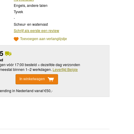
Engels, andere talen
Tyvek
-
Scheur- en watervast
Schrijf als eerste een review
Toevoegen aan verlanglijstje
95
ad
en vóór 17:00 besteld = dezelfde dag verzonden
meestal binnen 1–2 werkdagen.
Levertijd Belgie
In winkelwagen
ending in Nederland vanaf €50,-