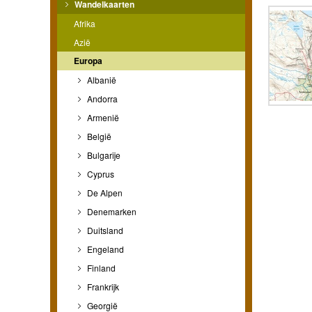
Wandelkaarten
Afrika
Azië
Europa
Albanië
Andorra
Armenië
België
Bulgarije
Cyprus
De Alpen
Denemarken
Duitsland
Engeland
Finland
Frankrijk
Georgië