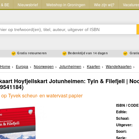
L & BE
Nieuwsbrief
Webshop in Groningen
Wie zijn wij?
Vacature
Gratis retourneren
Bedenktijd van 14 dagen
Gratis
Home
Europa
Noorwegen
Jotunheimen
Kaarten
Wandelkaarten
aart Hoyfjellskart Jotunheimen: Tyin & Filefjell | N
89541184)
 op Tyvek scheur- en watervast papier
ISBN / CODE
Editie:
Schaal:
Uitgever:
Soort:
Serie: