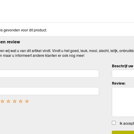
s gevonden voor dit product.
een review
n wij wat u van dit artikel vindt. Vindt u het goed, leuk, mooi, slecht, lelijk, onbruikb
n maar u informeert andere klanten er ook nog mee!
Beschrijf uw 
Review:
☆
☆
☆
☆
☆
Ik accep