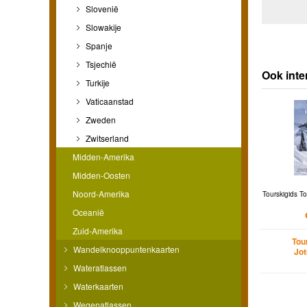
Slovenië
Slowakije
Spanje
Tsjechië
Ook int
Turkije
Vaticaanstad
Zweden
Zwitserland
Midden-Amerika
Midden-Oosten
Noord-Amerika
Tourskigids T
Oceanië
Zuid-Amerika
Tou
Wandelknooppuntenkaarten
Jo
Wateratlassen
Waterkaarten
Wegenatlassen