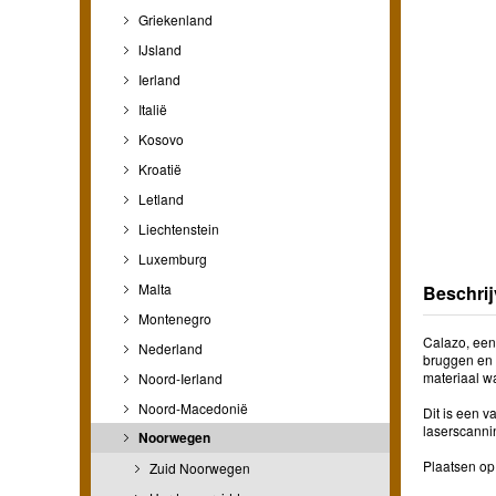
Griekenland
IJsland
Ierland
Italië
Kosovo
Kroatië
Letland
Liechtenstein
Luxemburg
Malta
Beschrij
Montenegro
Calazo, een
Nederland
bruggen en 
materiaal w
Noord-Ierland
Noord-Macedonië
Dit is een v
laserscanni
Noorwegen
Plaatsen op 
Zuid Noorwegen