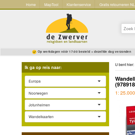
Home
MapTool
Klantenservice
Gratis retourneren N
Op werkdagen vóór 17:00 besteld = dezelfde dag verzonden
U bent hier:
Ik ga op reis naar:
Wandelk
Europa
(97891
1: 25.000
Noorwegen
Jotunheimen
Wandelkaarten