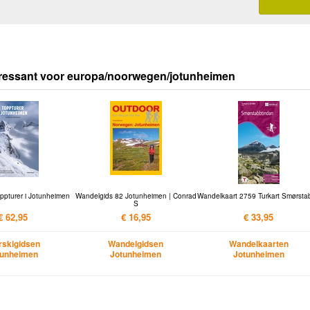
eressant voor europa/noorwegen/jotunheimen
oppturer i Jotunheimen
Wandelgids 82 Jotunheimen | Conrad
Wandelkaart 2759 Turkart Smørstab
S
€ 62,95
€ 16,95
€ 33,95
rskigidsen
Wandelgidsen
Wandelkaarten
tunheimen
Jotunheimen
Jotunheimen