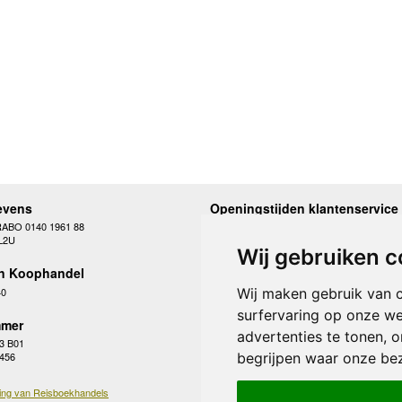
evens
Openingstijden klantenservice
RABO 0140 1961 88
Maandag
10.00 - 12.30 en 13
L2U
Dinsdag
10.00 - 12.30 en 13
Wij gebruiken c
Woensdag
10.00 - 12.30 en 13
n Koophandel
Donderdag
10.00 - 12.30 en 13
Vrijdag
10.00 - 12.30 en 13
40
Wij maken gebruik van 
Zaterdag
gesloten
surfervaring op onze we
Zondag
gesloten
mer
advertenties te tonen, 
3 B01
begrijpen waar onze be
 456
ing van Reisboekhandels