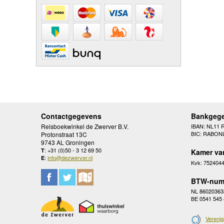
Contactgegevens
Bankgeg
Reisboekwinkel de Zwerver B.V.
IBAN: NL11 
BIC: RABON
Protonstraat 13C
9743 AL Groningen
: +31 (0)50 - 3 12 69 50
T
Kamer va
:
info@dezwerver.nl
E
Kvk: 752404
BTW-num
NL 86020363
BE 0541 545
Verenig