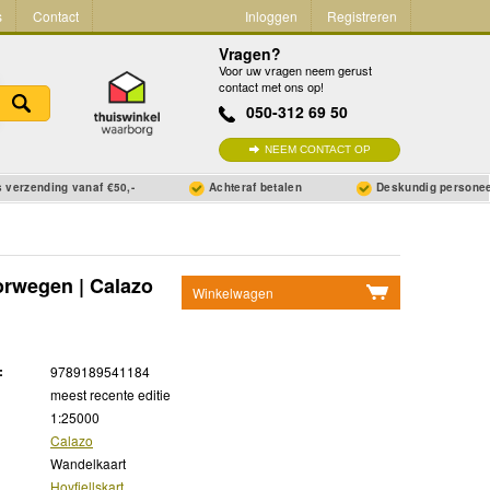
s
Contact
Inloggen
Registreren
Vragen?
Voor uw vragen neem gerust
contact met ons op!
050-312 69 50
NEEM CONTACT OP
 verzending vanaf €50,-
Achteraf betalen
Deskundig persone
oorwegen | Calazo
Winkelwagen
Geen items in winkelwagen
Ga naar winkelwagen
:
9789189541184
meest recente editie
1:25000
Calazo
Wandelkaart
Hoyfjellskart