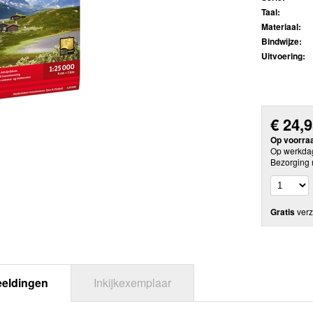
Taal:
Materiaal:
Bindwijze:
Uitvoering:
€
24,
Op voorra
Op werkdag
Bezorging 
Gratis
verz
eeldingen
Inkijkexemplaar