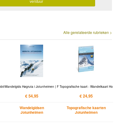
Alle gerelateerde rubrieken >
bti
Wandelgids Høgruta i Jotunheimen | F
Topografische kaart - Wandelkaart Ho
€ 54,95
€ 24,95
Wandelgidsen
Topografische kaarten
Jotunheimen
Jotunheimen