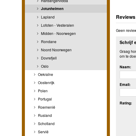
Hardangervidda
Jotunheimen
Reviews
Lapland
Lofoten - Vesteralen
Geen review
Midden - Noorwegen
Rondane
Schrijf 
Noord Noorwegen
Graag hore
om te doe
Dovrefjell
Oslo
Naam:
Oekraïne
Oostenrijk
Email:
Polen
Portugal
Rating:
Roemenië
Rusland
Schotland
Servië