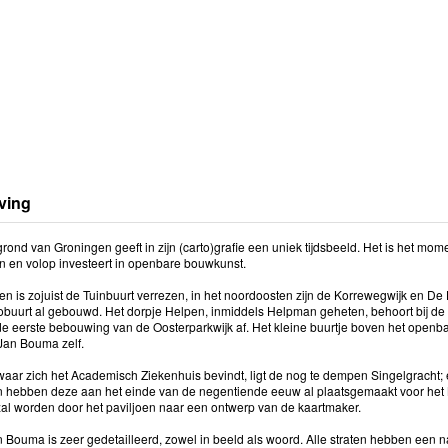
ving
rond van Groningen geeft in zijn (carto)grafie een uniek tijdsbeeld. Het is het mo
en en volop investeert in openbare bouwkunst.
en is zojuist de Tuinbuurt verrezen, in het noordoosten zijn de Korrewegwijk en De
obuurt al gebouwd. Het dorpje Helpen, inmiddels Helpman geheten, behoort bij de s
 de eerste bebouwing van de Oosterparkwijk af. Het kleine buurtje boven het openb
Jan Bouma zelf.
waar zich het Academisch Ziekenhuis bevindt, ligt de nog te dempen Singelgracht; 
 hebben deze aan het einde van de negentiende eeuw al plaatsgemaakt voor het N
al worden door het paviljoen naar een ontwerp van de kaartmaker.
n Bouma is zeer gedetailleerd, zowel in beeld als woord. Alle straten hebben ee