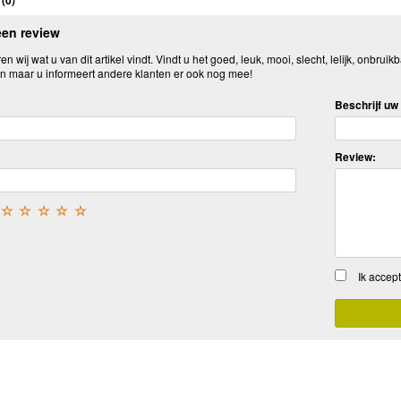
een review
n wij wat u van dit artikel vindt. Vindt u het goed, leuk, mooi, slecht, lelijk, onbruikb
n maar u informeert andere klanten er ook nog mee!
Beschrijf uw 
Review:
☆
☆
☆
☆
☆
Ik accep