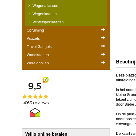
Wegenatlassen
Wegenkaarten
Wintersportkaarten
Opruiming
Puzzels
Travel Gadgets
Wandkaarten
Beschrij
Wereldbollen
Deze platteg
uitbreiding
In het noord
kleine Grun
tekent zich
door Siebe 
Op de plek 
noordoosten
vervangen z
De kaart va
Veilig online betalen