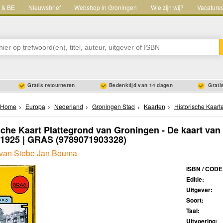
L & BE
Nieuwsbrief
Webshop in Groningen
Wie zijn wij?
Vacature
Gratis retourneren
Bedenktijd van 14 dagen
Gratis
Home
Europa
Nederland
Groningen Stad
Kaarten
Historische Kaart
sche Kaart Plattegrond van Groningen - De kaart van
1925 | GRAS
(9789071903328)
 van Siebe Jan Bouma
ISBN / CODE
Editie:
Uitgever:
Soort:
Taal:
Uitvoering: