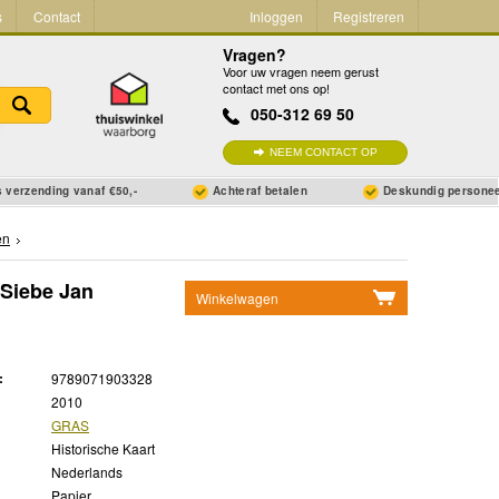
s
Contact
Inloggen
Registreren
Vragen?
Voor uw vragen neem gerust
contact met ons op!
050-312 69 50
NEEM CONTACT OP
 verzending vanaf €50,-
Achteraf betalen
Deskundig persone
en
 Siebe Jan
Winkelwagen
Geen items in winkelwagen
Ga naar winkelwagen
:
9789071903328
2010
GRAS
Historische Kaart
Nederlands
Papier