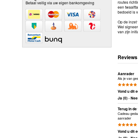
routes richt
Betaal veilig via uw eigen bankomgeving
een twaalft
bedoeld is v
Op de inzet
Wel signeer
van zijn ini
Reviews
Aanrader
Als je van ge
Vond u dit e
Ja (
0
)
-
Nee 
Terug in de 
Cadeau gedaan
aanrader
Vond u dit e
Ja (
0
)
-
Nee 