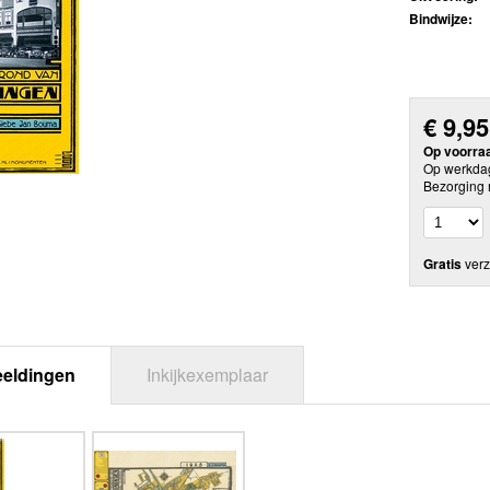
Bindwijze:
€
9,95
Op voorra
Op werkdag
Bezorging 
Gratis
verz
eeldingen
Inkijkexemplaar