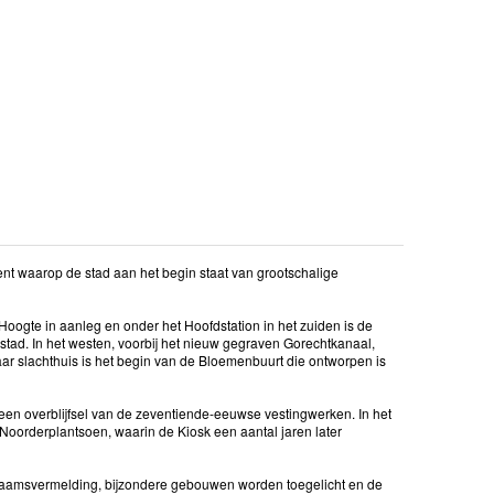
ment waarop de stad aan het begin staat van grootschalige
 Hoogte in aanleg en onder het Hoofdstation in het zuiden is de
tad. In het westen, voorbij het nieuw gegraven Gorechtkanaal,
aar slachthuis is het begin van de Bloemenbuurt die ontworpen is
een overblijfsel van de zeventiende-eeuwse vestingwerken. In het
oorderplantsoen, waarin de Kiosk een aantal jaren later
n naamsvermelding, bijzondere gebouwen worden toegelicht en de