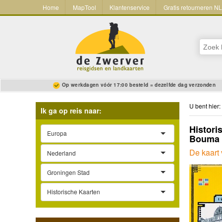
Home
MapTool
Klantenservice
Gratis retourneren N
Op werkdagen vóór 17:00 besteld = dezelfde dag verzonden
U bent hier:
Ik ga op reis naar:
Histori
Europa
Bouma 
De kaart
Nederland
Groningen Stad
Historische Kaarten