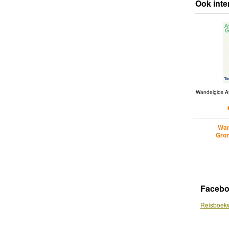
Ook inte
Wandelgids A
Wan
Gron
Faceb
Reisboekw