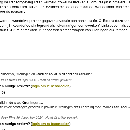
ing de stadsomgeving staan vermeld; zowel de fiets- en autoroutes (in kilometers), a
al hotels verklaard. Dit zou er, tezamen met de onderstaande ‘Wandelkaart van de 
oor de recreant.
 worden wandelwegen aangegeven, evenals een aantal cafés. Of Bouma deze kaart
de hij linksonder de plattegrond als ‘tekenaar gemeentewerken’. Linksboven, als ve
tialen S.J.B. te ontdekken. In het oosten siert het wapen van Groningen als kompas.
schiedenis, Groningen en kaarteen houdt, is dit echt een aanrader!
door Reinout
3 juli 2026 | Heeft dit artikel gekocht
en nuttige review? (
login om te beoordelen
)
(
0
)
tijd in de stad Groningen....
 en de ontvanger, geboren in provincie Groningen, was er erg blij mee. Mooie kaart, heel ve
door Fina
30 december 2024 | Heeft dit artikel gekocht
en nuttige review? (
login om te beoordelen
)
(
0
)