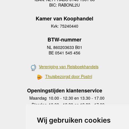
BIC: RABONL2U
Kamer van Koophandel
Kvk: 75240440
BTW-nummer
NL 860203633 B01
BE 0541 545 456
Vereniging van Reisboekhandels
Thuisbezorgd door Postnl
Openingstijden klantenservice
Maandag
10.00 - 12.30 en 13.30 - 17.00
Dinsdag
10.00 - 12.30 en 13.30 - 17.00
Woensdag
10.00 - 12.30 en 13.30 - 17.00
Donderdag
10.00 - 12.30 en 13.30 - 17.00
Wij gebruiken cookies
Vrijdag
10.00 - 12.30 en 13.30 - 17.00