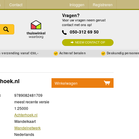
s
Contact
Inloggen
Registreren
Vragen?
Voor uw vragen neem gerust
contact met ons op!
050-312 69 50
NEEM CONTACT OP
 verzending vanaf €50,-
Achteraf betalen
Deskundig persone
hoek.nl
Winkelwagen
Geen items in winkelwagen
:
9789082481709
Ga naar winkelwagen
meest recente versie
1:25000
Achterhoek.nl
Wandelkaart
Wandelnetwerk
Nederlands