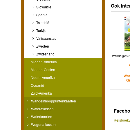
Ook inte
Slowakije
Spanje
Tsjechië
Turkije
Vaticaanstad
Zweden
Zwitserland
Wandelgids 8
Midden-Amerika
Midden-Oosten
Wan
Noord-Amerika
Ge
Oceanië
Zuid-Amerika
Wandelknooppuntenkaarten
Wateratlassen
Faceb
Waterkaarten
Reisboekw
Wegenatlassen