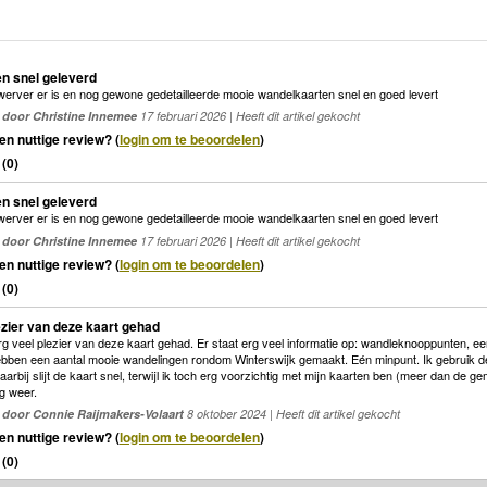
en snel geleverd
werver er is en nog gewone gedetailleerde mooie wandelkaarten snel en goed levert
door Christine Innemee
17 februari 2026 | Heeft dit artikel gekocht
en nuttige review? (
login om te beoordelen
)
(
0
)
en snel geleverd
werver er is en nog gewone gedetailleerde mooie wandelkaarten snel en goed levert
door Christine Innemee
17 februari 2026 | Heeft dit artikel gekocht
en nuttige review? (
login om te beoordelen
)
(
0
)
ezier van deze kaart gehad
 veel plezier van deze kaart gehad. Er staat erg veel informatie op: wandleknooppunten, e
ben een aantal mooie wandelingen rondom Winterswijk gemaakt. Eén minpunt. Ik gebruik de 
aarbij slijt de kaart snel, terwijl ik toch erg voorzichtig met mijn kaarten ben (meer dan de g
ig weer.
door Connie Raijmakers-Volaart
8 oktober 2024 | Heeft dit artikel gekocht
en nuttige review? (
login om te beoordelen
)
(
0
)