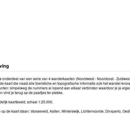
ving
is onderdeel van een serie van 4 wandelkaarten (Noordwest - Noordoost - Zuidwest-
de kaart die naast alle toeristiche en topografische informatie ook het wandel-knoo
unten: simpelweg de nummers al lopend aan elkaar verbinden waardoor je je eigen
 vind je terug op de paaltjes ter plekke.
elijk kaartbeeld, schaal 1:25.000.
 op de kaart staan: Varsseveld, Aalten, Winterswijk, Lichtenvoorde, Dinxperlo, Oedi