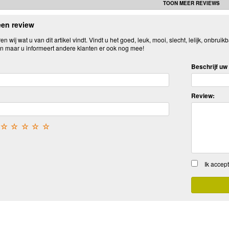
TOON MEER REVIEWS
een review
n wij wat u van dit artikel vindt. Vindt u het goed, leuk, mooi, slecht, lelijk, onbruikb
n maar u informeert andere klanten er ook nog mee!
Beschrijf uw 
Review:
☆
☆
☆
☆
☆
Ik accep