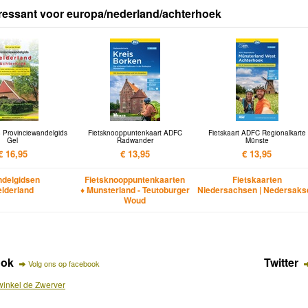
ressant voor europa/nederland/achterhoek
 Provinciewandelgids
Fietsknooppuntenkaart ADFC
Fietskaart ADFC Regionalkarte
Gel
Radwander
Münste
€ 16,95
€ 13,95
€ 13,95
delgidsen
Fietsknooppuntenkaarten
Fietskaarten
lderland
♦ Munsterland - Teutoburger
Niedersachsen | Nedersaks
Woud
ook
Twitter
Volg ons op facebook
inkel de Zwerver