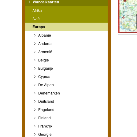
Wandelkaarten
Afrika
Azië
Europa
Albanië
Andorra
Armenië
België
Bulgarije
Cyprus
De Alpen
Denemarken
Duitsland
Engeland
Finland
Frankrijk
Georgië