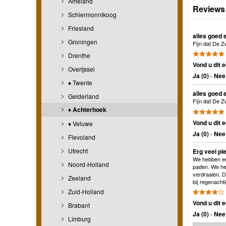
Ameland
Reviews
Schiermonnikoog
Friesland
alles goed 
Groningen
Fijn dat De Z
Drenthe
Vond u dit e
Overijssel
Ja (
0
)
-
Nee 
♦ Twente
alles goed 
Gelderland
Fijn dat De Z
♦ Achterhoek
Vond u dit e
♦ Veluwe
Ja (
0
)
-
Nee 
Flevoland
Utrecht
Erg veel pl
We hebben erg
Noord-Holland
paden. We heb
verdraaien. D
Zeeland
bij regenacht
Zuid-Holland
Vond u dit e
Brabant
Ja (
0
)
-
Nee 
Limburg