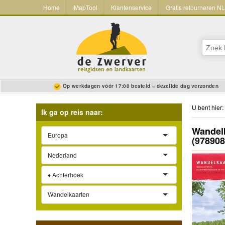
Home
MapTool
Klantenservice
Gratis retourneren N
Op werkdagen vóór 17:00 besteld = dezelfde dag verzonden
U bent hier:
Ik ga op reis naar:
Wandelk
Europa
(97890
Nederland
♦ Achterhoek
Wandelkaarten