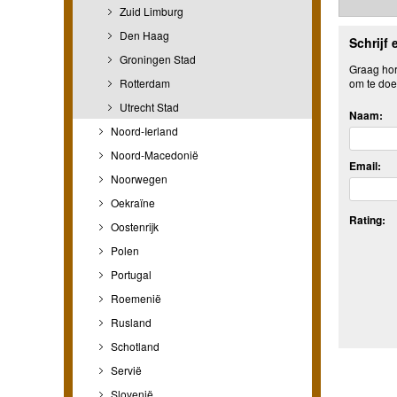
Zuid Limburg
Den Haag
Schrijf 
Groningen Stad
Graag hore
Rotterdam
om te doe
Utrecht Stad
Naam:
Noord-Ierland
Noord-Macedonië
Email:
Noorwegen
Oekraïne
Rating:
Oostenrijk
Polen
Portugal
Roemenië
Rusland
Schotland
Servië
Slovenië