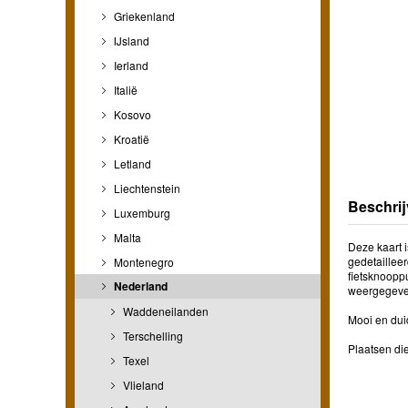
Griekenland
IJsland
Ierland
Italië
Kosovo
Kroatië
Letland
Liechtenstein
Beschrij
Luxemburg
Malta
Deze kaart 
gedetailleer
Montenegro
fietsknoopp
Nederland
weergegeven
Waddeneilanden
Mooi en duid
Terschelling
Plaatsen die
Texel
Vlieland