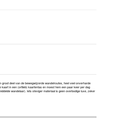
en groot deel van de bewegwijzerde wandelroutes, heel veel onverharde
kaart in een (ortlieb) kaartentas en moest hem een paar keer per dag
emiddelde wandelaar). Iets steviger materiaal is geen overbodige luxe, zeker