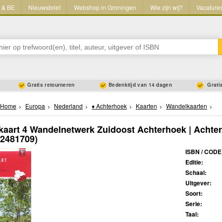
L & BE
Nieuwsbrief
Webshop in Groningen
Wie zijn wij?
Vacature
Gratis retourneren
Bedenktijd van 14 dagen
Gratis
Home
Europa
Nederland
♦ Achterhoek
Kaarten
Wandelkaarten
aart 4 Wandelnetwerk Zuidoost Achterhoek | Achter
82481709)
ISBN / CODE
Editie:
Schaal:
Uitgever:
Soort:
Serie:
Taal: