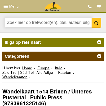
Menu
Ik ga op reis naar:
Categorieën
U bent hier:
Home
Europa
Italië
Zuid-Tirol | SüdTirol | Alto Adige
Kaarten
Wandelkaarten
Wandelkaart 1514 Brixen / Unteres
Pustertal | Public Press
(9783961325146)