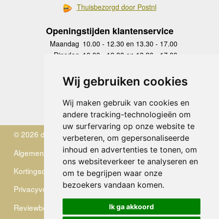
Thuisbezorgd door Postnl
Openingstijden klantenservice
Maandag
10.00 - 12.30 en 13.30 - 17.00
Dinsdag
10.00 - 12.30 en 13.30 - 17.00
Woensdag
10.00 - 12.30 en 13.30 - 17.00
Donderdag
10.00 - 12.30 en 13.30 - 17.00
Wij gebruiken cookies
Vrijdag
10.00 - 12.30 en 13.30 - 17.00
Zaterdag
gesloten
Wij maken gebruik van cookies en
Zondag
gesloten
andere tracking-technologieën om
uw surfervaring op onze website te
© 2026 de Zwerver
verbeteren, om gepersonaliseerde
inhoud en advertenties te tonen, om
Algemene Voorwaarden
ons websiteverkeer te analyseren en
Kortingscode
om te begrijpen waar onze
bezoekers vandaan komen.
Privacyverklaring
Reviewbeleid
Ik ga akkoord