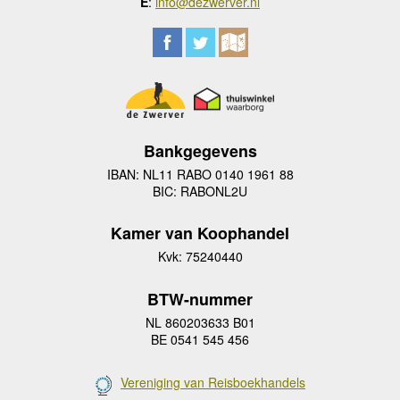
E
:
info@dezwerver.nl
Bankgegevens
IBAN: NL11 RABO 0140 1961 88
BIC: RABONL2U
Kamer van Koophandel
Kvk: 75240440
BTW-nummer
NL 860203633 B01
BE 0541 545 456
Vereniging van Reisboekhandels