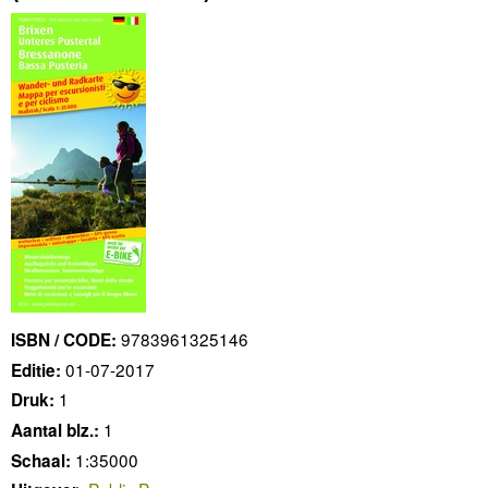
9783961325146
ISBN / CODE:
01-07-2017
Editie:
1
Druk:
1
Aantal blz.:
1:35000
Schaal: