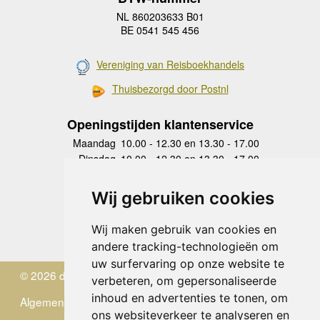
NL 860203633 B01
BE 0541 545 456
Vereniging van Reisboekhandels
Thuisbezorgd door Postnl
Openingstijden klantenservice
Maandag
10.00 - 12.30 en 13.30 - 17.00
Dinsdag
10.00 - 12.30 en 13.30 - 17.00
Woensdag
10.00 - 12.30 en 13.30 - 17.00
Donderdag
10.00 - 12.30 en 13.30 - 17.00
Wij gebruiken cookies
Vrijdag
10.00 - 12.30 en 13.30 - 17.00
Zaterdag
gesloten
Wij maken gebruik van cookies en
Zondag
gesloten
andere tracking-technologieën om
uw surfervaring op onze website te
© 2026 de Zwerver
verbeteren, om gepersonaliseerde
inhoud en advertenties te tonen, om
Algemene Voorwaarden
ons websiteverkeer te analyseren en