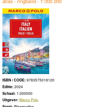
atlas - ringband - 1:300.000
9783575018120
ISBN / CODE:
2024
Editie:
1:300000
Schaal:
Marco Polo
Uitgever:
Wegenatlas
Soort: