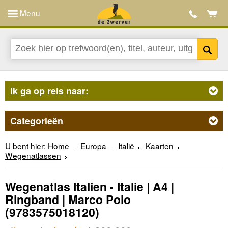
Menu
Ik ga op reis naar:
Categorieën
U bent hier:
Home
Europa
Italië
Kaarten
Wegenatlassen
Wegenatlas Italien - Italie | A4 |
Ringband | Marco Polo
(9783575018120)