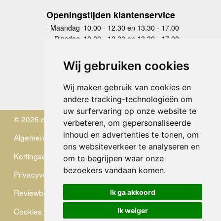
Openingstijden klantenservice
Maandag
10.00 - 12.30 en 13.30 - 17.00
Dinsdag
10.00 - 12.30 en 13.30 - 17.00
Woensdag
10.00 - 12.30 en 13.30 - 17.00
Donderdag
10.00 - 12.30 en 13.30 - 17.00
Wij gebruiken cookies
Vrijdag
10.00 - 12.30 en 13.30 - 17.00
Zaterdag
gesloten
Wij maken gebruik van cookies en
Zondag
gesloten
andere tracking-technologieën om
uw surfervaring op onze website te
© 2026 de Zwerver
verbeteren, om gepersonaliseerde
inhoud en advertenties te tonen, om
Algemene Voorwaarden
ons websiteverkeer te analyseren en
Kortingscode
om te begrijpen waar onze
bezoekers vandaan komen.
Privacyverklaring
Reviewbeleid
Ik ga akkoord
Cookies
Ik weiger