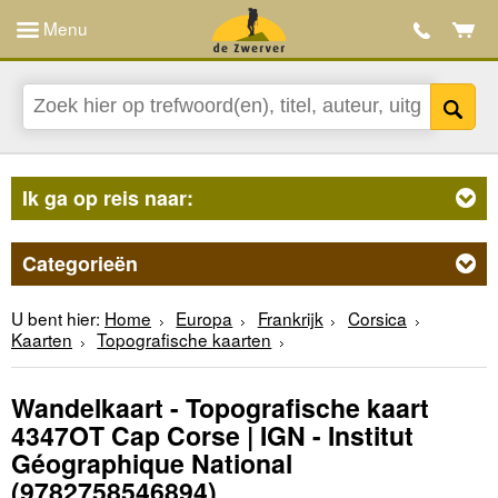
Menu
Ik ga op reis naar:
Categorieën
U bent hier:
Home
Europa
Frankrijk
Corsica
Kaarten
Topografische kaarten
Wandelkaart - Topografische kaart
4347OT Cap Corse | IGN - Institut
Géographique National
(9782758546894)