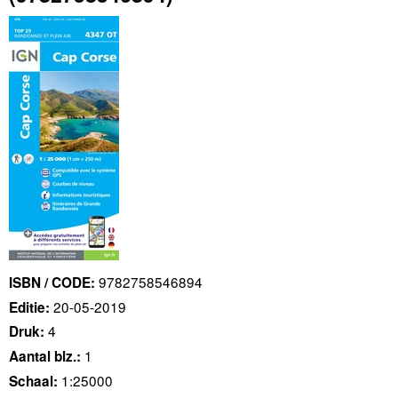
9782758546894
ISBN / CODE:
20-05-2019
Editie:
4
Druk:
1
Aantal blz.:
1:25000
Schaal: