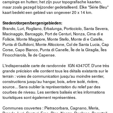
campings en hutten; het zijn puur topografische kaarten,
maar zoals gezegd bijzonder gedetailleerd. Elke "Série Bleu"
kaart bedekt een gebied van ongeveer 20 x 14 km.
Steden/dorpen/bergen/gebieden:
Brando, Luri, Rogliano, Erbalunga, Porticciolo, Santa Severa,
Macinaggio, Barcaggio, Port de Centuri, Nonza, Cima di e
Foliicie, Monte Maggiore, Monte Stello, Monte di e Catelle,
Punta di Gulfidoni, Monte Alticcione, Col de Santa Lucia, Cap
Corse, Capo Bianco, Punta di Canelle, Île de la Giraglia, Îles
Finocchiarola, Île de Capense.
L'indispensable carte de randonnée IGN 4347OT. D'une très
grande précision elle contient tous les détails existants sur le
terrain : voies de communication jusqu'au moindre sentier,
constructions jusqu'au hangar, bois, arbre isolé, rivière,
source... Sans oublier la représentation du relief par des
courbes de niveau. Les sentiers balisés et les informations
touristiques sont également représentées.
Communes couvertes : Pietracorbara, Cagnano, Meria,
Brando, Luri, Centuri, Ersa, Pino, Nonza, Rogliano, Barrettali,