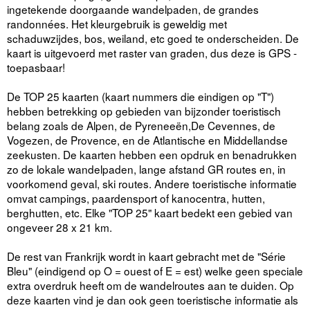
ingetekende doorgaande wandelpaden, de grandes
randonnées. Het kleurgebruik is geweldig met
schaduwzijdes, bos, weiland, etc goed te onderscheiden. De
kaart is uitgevoerd met raster van graden, dus deze is GPS -
toepasbaar!
De TOP 25 kaarten (kaart nummers die eindigen op "T")
hebben betrekking op gebieden van bijzonder toeristisch
belang zoals de Alpen, de Pyreneeën,De Cevennes, de
Vogezen, de Provence, en de Atlantische en Middellandse
zeekusten. De kaarten hebben een opdruk en benadrukken
zo de lokale wandelpaden, lange afstand GR routes en, in
voorkomend geval, ski routes. Andere toeristische informatie
omvat campings, paardensport of kanocentra, hutten,
berghutten, etc. Elke "TOP 25" kaart bedekt een gebied van
ongeveer 28 x 21 km.
De rest van Frankrijk wordt in kaart gebracht met de "Série
Bleu" (eindigend op O = ouest of E = est) welke geen speciale
extra overdruk heeft om de wandelroutes aan te duiden. Op
deze kaarten vind je dan ook geen toeristische informatie als