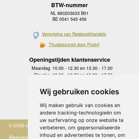
BTW-nummer
NL 860203633 B01
BE 0541 545 456
Vereniging van Reisboekhandels
Thuisbezorgd door Postnl
Openingstijden klantenservice
Maandag
10.00 - 12.30 en 13.30 - 17.00
Dinsdag
10.00 - 12.30 en 13.30 - 17.00
Woensdag
10.00 - 12.30 en 13.30 - 17.00
Donderdag
10.00 - 12.30 en 13.30 - 17.00
Wij gebruiken cookies
Vrijdag
10.00 - 12.30 en 13.30 - 17.00
Zaterdag
gesloten
Wij maken gebruik van cookies en
Zondag
gesloten
andere tracking-technologieën om
uw surfervaring op onze website te
© 2026 de Zwerver
verbeteren, om gepersonaliseerde
inhoud en advertenties te tonen, om
Algemene Voorwaarden