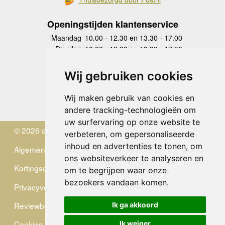
Openingstijden klantenservice
Maandag
10.00 - 12.30 en 13.30 - 17.00
Dinsdag
10.00 - 12.30 en 13.30 - 17.00
Woensdag
10.00 - 12.30 en 13.30 - 17.00
Donderdag
10.00 - 12.30 en 13.30 - 17.00
Wij gebruiken cookies
Vrijdag
10.00 - 12.30 en 13.30 - 17.00
Zaterdag
gesloten
Wij maken gebruik van cookies en
Zondag
gesloten
andere tracking-technologieën om
uw surfervaring op onze website te
© 2026 de Zwerver
verbeteren, om gepersonaliseerde
inhoud en advertenties te tonen, om
Algemene Voorwaarden
ons websiteverkeer te analyseren en
Kortingscode
om te begrijpen waar onze
bezoekers vandaan komen.
Privacyverklaring
Reviewbeleid
Ik ga akkoord
Cookies
Ik weiger