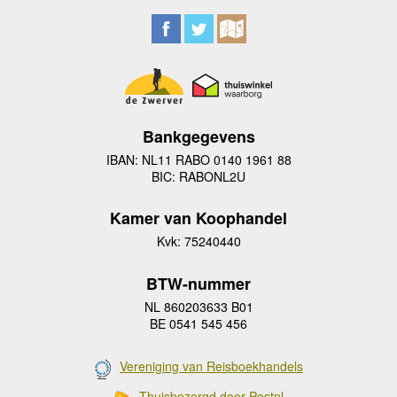
Bankgegevens
IBAN: NL11 RABO 0140 1961 88
BIC: RABONL2U
Kamer van Koophandel
Kvk: 75240440
BTW-nummer
NL 860203633 B01
BE 0541 545 456
Vereniging van Reisboekhandels
Thuisbezorgd door Postnl