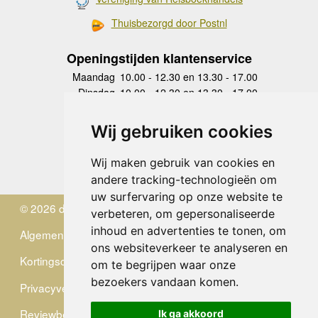
Thuisbezorgd door Postnl
Openingstijden klantenservice
Maandag
10.00 - 12.30 en 13.30 - 17.00
Dinsdag
10.00 - 12.30 en 13.30 - 17.00
Woensdag
10.00 - 12.30 en 13.30 - 17.00
Donderdag
10.00 - 12.30 en 13.30 - 17.00
Wij gebruiken cookies
Vrijdag
10.00 - 12.30 en 13.30 - 17.00
Zaterdag
gesloten
Wij maken gebruik van cookies en
Zondag
gesloten
andere tracking-technologieën om
uw surfervaring op onze website te
© 2026 de Zwerver
verbeteren, om gepersonaliseerde
inhoud en advertenties te tonen, om
Algemene Voorwaarden
ons websiteverkeer te analyseren en
Kortingscode
om te begrijpen waar onze
bezoekers vandaan komen.
Privacyverklaring
Reviewbeleid
Ik ga akkoord