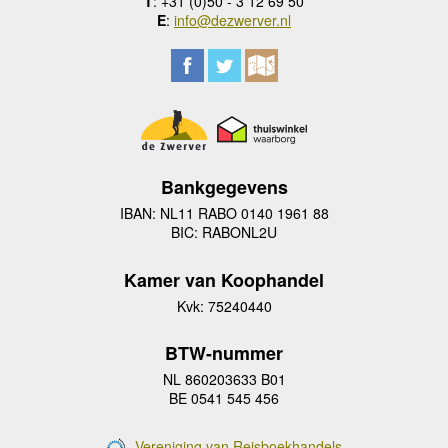
T
: +31 (0)50 - 3 12 69 50
E
:
info@dezwerver.nl
Bankgegevens
IBAN: NL11 RABO 0140 1961 88
BIC: RABONL2U
Kamer van Koophandel
Kvk: 75240440
BTW-nummer
NL 860203633 B01
BE 0541 545 456
Vereniging van Reisboekhandels