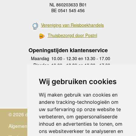
NL 860203633 B01
BE 0541 545 456
Vereniging van Reisboekhandels
Thuisbezorgd door Postnl
Openingstijden klantenservice
Maandag
10.00 - 12.30 en 13.30 - 17.00
Dinsdag
10.00 - 12.30 en 13.30 - 17.00
Woensdag
10.00 - 12.30 en 13.30 - 17.00
Donderdag
10.00 - 12.30 en 13.30 - 17.00
Wij gebruiken cookies
Vrijdag
10.00 - 12.30 en 13.30 - 17.00
Zaterdag
gesloten
Wij maken gebruik van cookies en
Zondag
gesloten
andere tracking-technologieën om
uw surfervaring op onze website te
© 2026 de Zwerver
verbeteren, om gepersonaliseerde
inhoud en advertenties te tonen, om
Algemene Voorwaarden
ons websiteverkeer te analyseren en