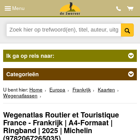
Menu
Ik ga op reis naar:
Categorieën
U bent hier:
Home
Europa
Frankrijk
Kaarten
Wegenatlassen
Wegenatlas Routier et Touristique
France - Frankrijk | A4-Formaat |
Ringband | 2025 | Michelin
(9782067265035)