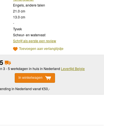
Engels, andere talen
21.0 cm
13.0 cm
-
Tyvek
Scheur- en watervast
Schrijf als eerste een review
Toevoegen aan verlanglijstje
95
in 3 - 5 werkdagen in huis in Nederland
Levertijd Belgie
In winkelwagen
ending in Nederland vanaf €50,-