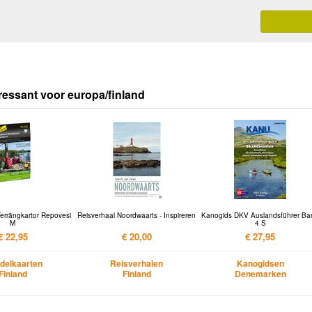
ressant voor europa/finland
errängkartor Repovesi
Reisverhaal Noordwaarts - Inspireren
Kanogids DKV Auslandsführer Ba
M
4 S
€ 22,95
€ 20,00
€ 27,95
delkaarten
Reisverhalen
Kanogidsen
Finland
Finland
Denemarken