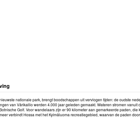
ving
nieuwste nationale park, brengt boodschappen uit vervlogen tijden: de oudste ned
ringen van Värikallio werden 4.000 jaar geleden gemaakt. Wateren stromen vanuit 
e Botnische Golf. Voor wandelaars zijn er 90 kilometer aan gemarkeerde paden, die
meer verbindt Hossa met het Kylmäluoma recreatiegebied, waarvan de paden doo