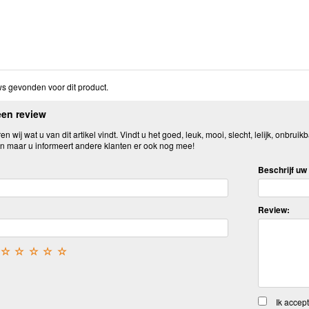
s gevonden voor dit product.
een review
n wij wat u van dit artikel vindt. Vindt u het goed, leuk, mooi, slecht, lelijk, onbruikb
n maar u informeert andere klanten er ook nog mee!
Beschrijf uw 
Review:
☆
☆
☆
☆
☆
Ik accep