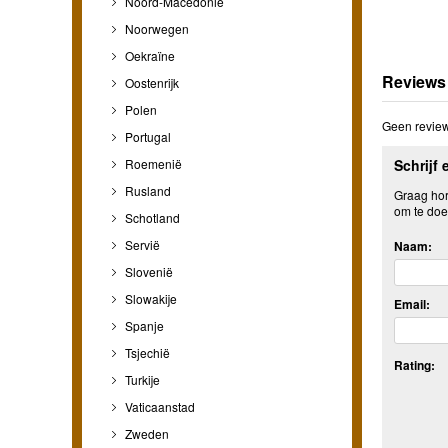
Noord-Macedonië
Noorwegen
Oekraïne
Reviews
Oostenrijk
Polen
Geen review
Portugal
Roemenië
Schrijf 
Rusland
Graag hore
om te doe
Schotland
Servië
Naam:
Slovenië
Slowakije
Email:
Spanje
Tsjechië
Rating:
Turkije
Vaticaanstad
Zweden