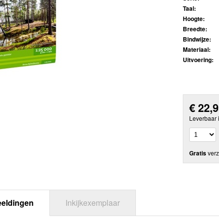
Taal:
Hoogte:
Breedte:
Bindwijze:
Materiaal:
Uitvoering:
€
22,
Leverbaar 
Gratis
verz
eeldingen
Inkijkexemplaar