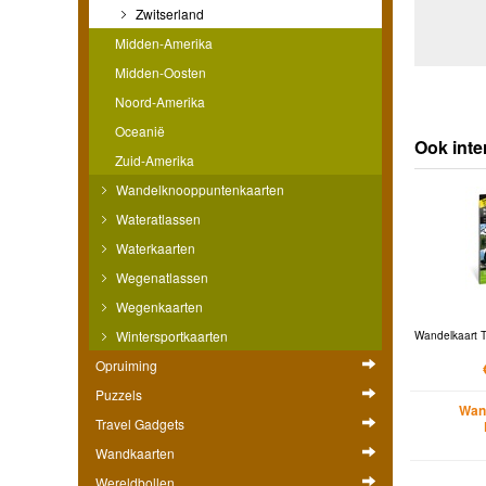
Zwitserland
Midden-Amerika
Midden-Oosten
Noord-Amerika
Oceanië
Ook inte
Zuid-Amerika
Wandelknooppuntenkaarten
Wateratlassen
Waterkaarten
Wegenatlassen
Wegenkaarten
Wintersportkaarten
Wandelkaart T
Opruiming
Puzzels
Wan
Travel Gadgets
Wandkaarten
Wereldbollen