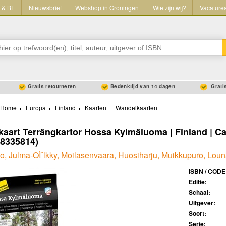
L & BE
Nieuwsbrief
Webshop in Groningen
Wie zijn wij?
Vacature
Gratis retourneren
Bedenktijd van 14 dagen
Gratis
Home
Europa
Finland
Kaarten
Wandelkaarten
aart Terrängkartor Hossa Kylmäluoma | Finland | Ca
88335814)
lio, Julma-OÌˆlkky, Moilasenvaara, Huosiharju, Muikkupuro, Loun
ISBN / CODE
Editie:
Schaal:
Uitgever:
Soort:
Serie: