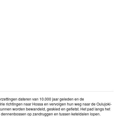
erzettingen dateren van 10.000 jaar geleden en de
drie richtingen naar Hossa en vervolgen hun weg naar de Oulujoki-
 kunnen worden bewandeld, geskied en gefietst. Het pad langs het
r dennenbossen op zandruggen en tussen keteldalen lopen.