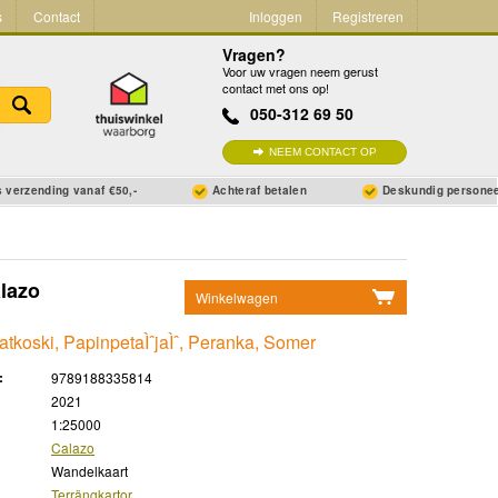
s
Contact
Inloggen
Registreren
Vragen?
Voor uw vragen neem gerust
contact met ons op!
050-312 69 50
NEEM CONTACT OP
 verzending vanaf €50,-
Achteraf betalen
Deskundig persone
lazo
Winkelwagen
Geen items in winkelwagen
atkoski, PapinpetaÌˆjaÌˆ, Peranka, Somer
Ga naar winkelwagen
:
9789188335814
2021
1:25000
Calazo
Wandelkaart
Terrängkartor