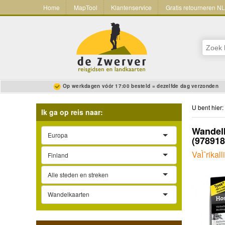
Home
MapTool
Klantenservice
Gratis retourneren N
Op werkdagen vóór 17:00 besteld = dezelfde dag verzonden
U bent hier:
Ik ga op reis naar:
Wandelk
Europa
(97891
VaÌˆrikal
Finland
Alle steden en streken
Wandelkaarten