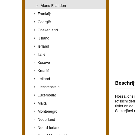
Åland Eilanden
Frankrijk
Georgië
Griekenland
IJsland
Ierland
Italië
Kosovo
Kroatië
Letland
Beschrij
Liechtenstein
Luxemburg
Hossa, ons 
rotsschilde
Malta
rivier en d
Somerjärvi-
Montenegro
Nederland
Noord-Ierland