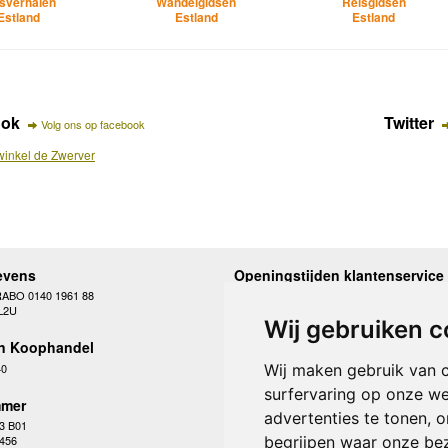
sverhalen
Wandelgidsen
Reisgidsen
Estland
Estland
Estland
ook
Twitter
Volg ons op facebook
inkel de Zwerver
evens
Openingstijden klantenservice
RABO 0140 1961 88
Maandag
10.00 - 12.30 en 13
L2U
Dinsdag
10.00 - 12.30 en 13
Wij gebruiken c
Woensdag
10.00 - 12.30 en 13
n Koophandel
Donderdag
10.00 - 12.30 en 13
Vrijdag
10.00 - 12.30 en 13
40
Wij maken gebruik van 
Zaterdag
gesloten
surfervaring op onze we
Zondag
gesloten
mer
advertenties te tonen, 
3 B01
begrijpen waar onze be
 456