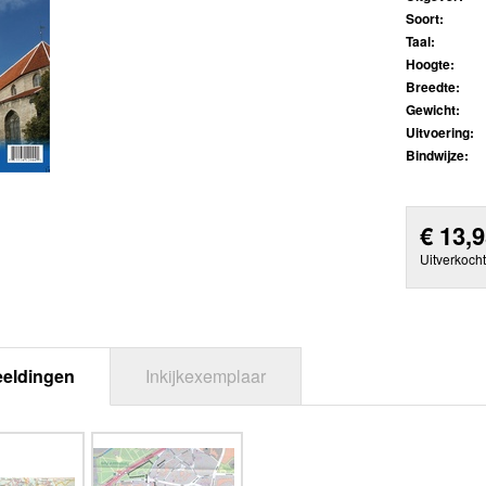
Soort:
Taal:
Hoogte:
Breedte:
Gewicht:
Uitvoering:
Bindwijze:
€
13,
Uitverkocht
eeldingen
Inkijkexemplaar