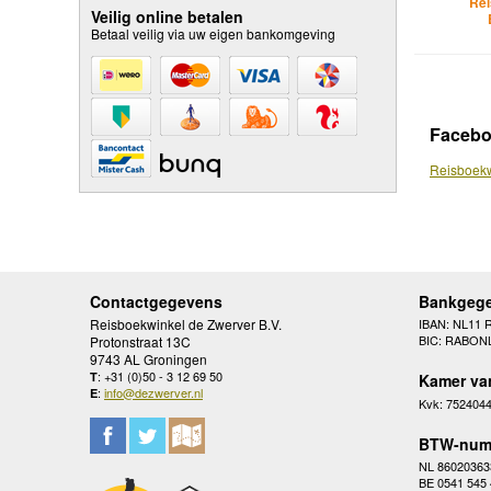
Rei
Veilig online betalen
Betaal veilig via uw eigen bankomgeving
Faceb
Reisboekw
Contactgegevens
Bankgeg
Reisboekwinkel de Zwerver B.V.
IBAN: NL11 
BIC: RABON
Protonstraat 13C
9743 AL Groningen
: +31 (0)50 - 3 12 69 50
T
Kamer va
:
info@dezwerver.nl
E
Kvk: 752404
BTW-num
NL 86020363
BE 0541 545