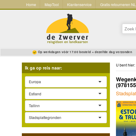
Home
MapTool
Klantenservice
Gratis retourneren N
Op werkdagen vóór 17:00 besteld = dezelfde dag verzonden
U bent hier:
Ik ga op reis naar:
Wegenka
Europa
(97815
Stadsplat
Estland
Tallinn
Stadsplattegronden