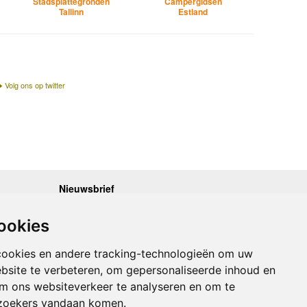
Stadsplattegronden
Campergidsen
Tallinn
Estland
Volg ons op twitter
Nieuwsbrief
.30 - 17.00
Op de hoogte blijven van nieuwe reisgidsen,
travelgadgets en kaarten? Geef u op voor onze
.30 - 17.00
ookies
nieuwsbrief. U ontvangt de nieuwsbrief 1x per maand.
.30 - 17.00
.30 - 17.00
Bekijk hier onze laatste nieuwsbrief:
.30 - 17.00
cookies en andere tracking-technologieën om uw
Onze laatste Nieuwsbrief
bsite te verbeteren, om gepersonaliseerde inhoud en
om ons websiteverkeer te analyseren en om te
Inschrijven
zoekers vandaan komen.