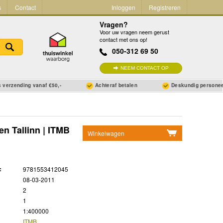
s
Contact
Inloggen
Registreren
Vragen?
Voor uw vragen neem gerust
contact met ons op!
050-312 69 50
NEEM CONTACT OP
 verzending vanaf €50,-
Achteraf betalen
Deskundig persone
en Tallinn | ITMB
Winkelwagen
Geen items in winkelwagen
Ga naar winkelwagen
:
9781553412045
08-03-2011
2
1
1:400000
ITMB