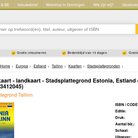
L & BE
Nieuwsbrief
Webshop in Groningen
Wie zijn wij?
Vacature
Gratis retourneren
Bedenktijd van 14 dagen
Gratis
Home
Europa
Estland
Tallinn
Kaarten
Stadsplattegronden
art - landkaart - Stadsplattegrond Estonia, Estland 
53412045)
tegrond Tallinn
ISBN / CODE
Editie:
Druk:
Aantal blz.:
Schaal:
Uitgever: