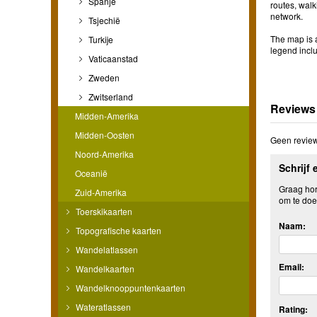
Spanje
routes, walk
network.
Tsjechië
The map is a
Turkije
legend incl
Vaticaanstad
Zweden
Zwitserland
Reviews
Midden-Amerika
Midden-Oosten
Geen review
Noord-Amerika
Schrijf 
Oceanië
Graag hore
Zuid-Amerika
om te doe
Toerskikaarten
Naam:
Topografische kaarten
Wandelatlassen
Email:
Wandelkaarten
Wandelknooppuntenkaarten
Wateratlassen
Rating: