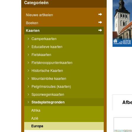
Categorieën
Nieuwe artikelen
Boeken
Kaarten
Camperkaarten
Educatieve kaarten
Fietskaarten
Fietsknooppuntenkaarten
Historische Kaarten
Mountainbike kaarten
Pelgrimsroutes (kaarten)
Spoorwegenkaarten
Afb
Stadsplattegronden
Afrika
Azië
Europa