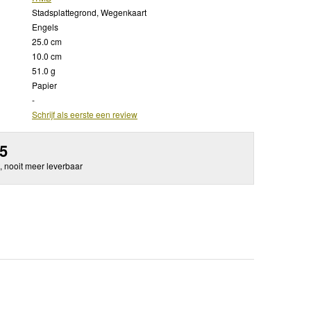
Stadsplattegrond, Wegenkaart
Engels
25.0 cm
10.0 cm
51.0 g
Papier
-
Schrijf als eerste een review
95
, nooit meer leverbaar