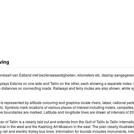
ving
kaart van Estland met bezienswaardigheden, kilometers etc. daarop aangegeve
plays Estonia on one side and Tallin on the other, each showing a separate index
 distances on connecting roads. Railways and ferry routes are also shown, while s
s represented by altitude colouring and graphics locate rivers, lakes, national par
tc. Symbols mark locations of various places of interest including hotels, campsites, 
ve boundaries are marked. Latitude and longitude lines are drawn at intervals of 20’
an of Tallin is a clearly laid out and extends from the Gulf of Tallin to Tallin internat
inal in the west and the Kadriorg Art Museum in the east. The plan clearly illustrates 
ity rail and electric trolley bus lines. Information for tourists includes monuments, i