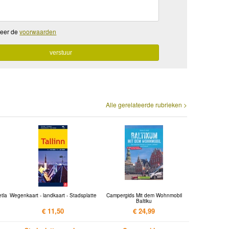
teer de
voorwaarden
Alle gerelateerde rubrieken >
tla
Wegenkaart - landkaart - Stadsplatte
Campergids Mit dem Wohnmobil
Baltiku
€ 11,50
€ 24,99