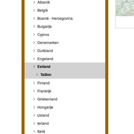
Albanië
België
Bosnië - Hercegovina
Bulgarije
Cyprus
Denemarken
Duitsland
Engeland
Estland
Tallinn
Finland
Frankrijk
Griekenland
Hongarije
IJsland
Ierland
Italië