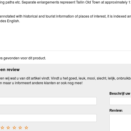
ing paths etc. Separate enlargements represent Tallin Old Town at approximately 1:
nnotated with historical and tourist information of places of interest, it is indexed 
udes English.
s gevonden voor dit product.
een review
n wij wat u van dit artikel vindt. Vindt u het goed, leuk, mooi, slecht, lelijk, onbruikb
n maar u informeert andere klanten er ook nog mee!
Beschrijf uw 
Review:
☆
☆
☆
☆
☆