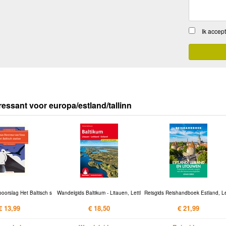
Ik accep
ressant voor europa/estland/tallinn
oorslag Het Baltisch s
Wandelgids Baltikum - Litauen, Lettl
Reisgids Reishandboek Estland, Le
€ 13,99
€ 18,50
€ 21,99