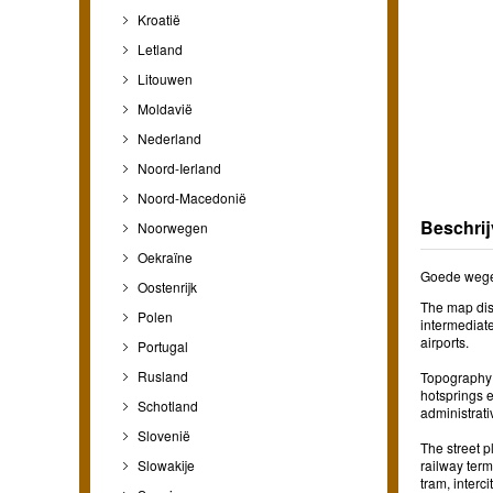
Kroatië
Letland
Litouwen
Moldavië
Nederland
Noord-Ierland
Noord-Macedonië
Beschrij
Noorwegen
Oekraïne
Goede wegen
Oostenrijk
The map dis
Polen
intermediate
airports.
Portugal
Rusland
Topography i
hotsprings e
Schotland
administrati
Slovenië
The street pl
Slowakije
railway term
tram, interc