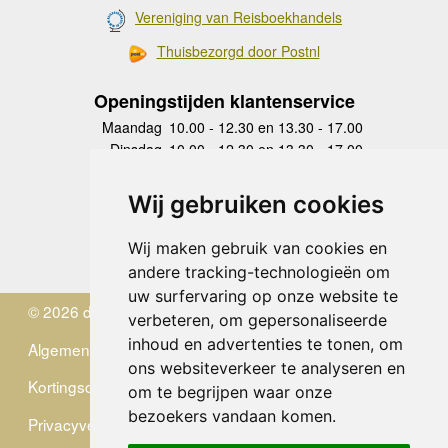
Vereniging van Reisboekhandels
Thuisbezorgd door Postnl
Openingstijden klantenservice
Maandag
10.00 - 12.30 en 13.30 - 17.00
Dinsdag
10.00 - 12.30 en 13.30 - 17.00
Woensdag
10.00 - 12.30 en 13.30 - 17.00
Donderdag
10.00 - 12.30 en 13.30 - 17.00
Wij gebruiken cookies
Vrijdag
10.00 - 12.30 en 13.30 - 17.00
Zaterdag
gesloten
Wij maken gebruik van cookies en
Zondag
gesloten
andere tracking-technologieën om
uw surfervaring op onze website te
© 2026 de Zwerver
verbeteren, om gepersonaliseerde
inhoud en advertenties te tonen, om
Algemene Voorwaarden
ons websiteverkeer te analyseren en
Kortingscode
om te begrijpen waar onze
bezoekers vandaan komen.
Privacyverklaring