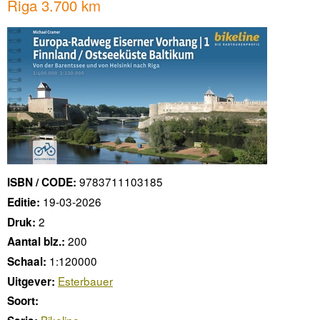
Riga 3.700 km
9783711103185
ISBN / CODE:
19-03-2026
Editie:
2
Druk:
200
Aantal blz.:
1:120000
Schaal:
Esterbauer
Uitgever:
Soort: