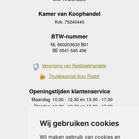
Kamer van Koophandel
Kvk: 75240440
BTW-nummer
NL 860203633 B01
BE 0541 545 456
Vereniging van Reisboekhandels
Thuisbezorgd door Postnl
Openingstijden klantenservice
Maandag
10.00 - 12.30 en 13.30 - 17.00
Dinsdag
10.00 - 12.30 en 13.30 - 17.00
Woensdag
10.00 - 12.30 en 13.30 - 17.00
Donderdag
10.00 - 12.30 en 13.30 - 17.00
Wij gebruiken cookies
Vrijdag
10.00 - 12.30 en 13.30 - 17.00
Zaterdag
gesloten
Wij maken gebruik van cookies en