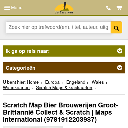
Menu
Ik ga op reis naar:
Categorieën
U bent hier:
Home
Europa
Engeland
Wales
Wandkaarten
Scratch Maps & kraskaarten
Scratch Map Bier Brouwerijen Groot-
Brittannië Collect & Scratch | Maps
International
(9781912203987)