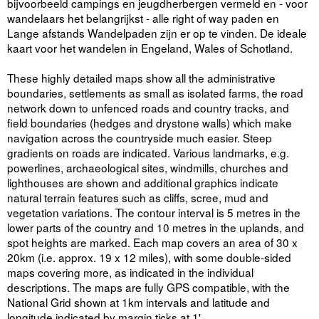
bijvoorbeeld campings en jeugdherbergen vermeld en - voor
wandelaars het belangrijkst - alle right of way paden en
Lange afstands Wandelpaden zijn er op te vinden. De ideale
kaart voor het wandelen in Engeland, Wales of Schotland.
These highly detailed maps show all the administrative
boundaries, settlements as small as isolated farms, the road
network down to unfenced roads and country tracks, and
field boundaries (hedges and drystone walls) which make
navigation across the countryside much easier. Steep
gradients on roads are indicated. Various landmarks, e.g.
powerlines, archaeological sites, windmills, churches and
lighthouses are shown and additional graphics indicate
natural terrain features such as cliffs, scree, mud and
vegetation variations. The contour interval is 5 metres in the
lower parts of the country and 10 metres in the uplands, and
spot heights are marked. Each map covers an area of 30 x
20km (i.e. approx. 19 x 12 miles), with some double-sided
maps covering more, as indicated in the individual
descriptions. The maps are fully GPS compatible, with the
National Grid shown at 1km intervals and latitude and
longitude indicated by margin ticks at 1'.