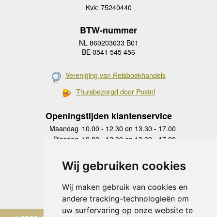
Kvk: 75240440
BTW-nummer
NL 860203633 B01
BE 0541 545 456
Vereniging van Reisboekhandels
Thuisbezorgd door Postnl
Openingstijden klantenservice
Maandag
10.00 - 12.30 en 13.30 - 17.00
Dinsdag
10.00 - 12.30 en 13.30 - 17.00
Woensdag
10.00 - 12.30 en 13.30 - 17.00
Donderdag
10.00 - 12.30 en 13.30 - 17.00
Wij gebruiken cookies
Vrijdag
10.00 - 12.30 en 13.30 - 17.00
Zaterdag
gesloten
Wij maken gebruik van cookies en
Zondag
gesloten
andere tracking-technologieën om
uw surfervaring op onze website te