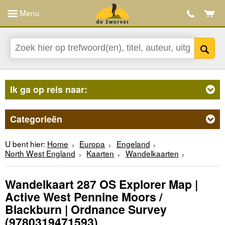
Menu
Ik ga op reis naar:
Categorieën
U bent hier:
Home
Europa
Engeland
North West England
Kaarten
Wandelkaarten
Wandelkaart 287 OS Explorer Map |
Active West Pennine Moors /
Blackburn | Ordnance Survey
(9780319471593)