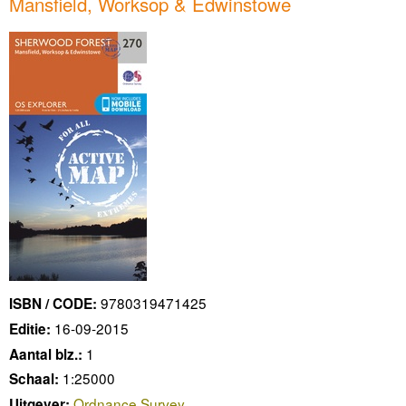
Mansfield, Worksop & Edwinstowe
9780319471425
ISBN / CODE:
16-09-2015
Editie:
1
Aantal blz.:
1:25000
Schaal:
Ordnance Survey
Uitgever: