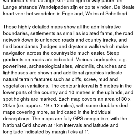
wandelaars het belangrijkst - alle right of way paden en
Lange afstands Wandelpaden zijn er op te vinden. De ideale
kaart voor het wandelen in Engeland, Wales of Schotland.
These highly detailed maps show all the administrative
boundaries, settlements as small as isolated farms, the road
network down to unfenced roads and country tracks, and
field boundaries (hedges and drystone walls) which make
navigation across the countryside much easier. Steep
gradients on roads are indicated. Various landmarks, e.g.
powerlines, archaeological sites, windmills, churches and
lighthouses are shown and additional graphics indicate
natural terrain features such as cliffs, scree, mud and
vegetation variations. The contour interval is 5 metres in the
lower parts of the country and 10 metres in the uplands, and
spot heights are marked. Each map covers an area of 30 x
20km (i.e. approx. 19 x 12 miles), with some double-sided
maps covering more, as indicated in the individual
descriptions. The maps are fully GPS compatible, with the
National Grid shown at 1km intervals and latitude and
longitude indicated by margin ticks at 1'.