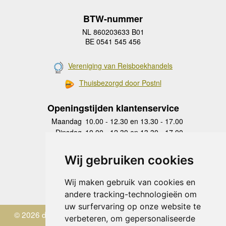
BTW-nummer
NL 860203633 B01
BE 0541 545 456
Vereniging van Reisboekhandels
Thuisbezorgd door Postnl
Openingstijden klantenservice
Maandag
10.00 - 12.30 en 13.30 - 17.00
Dinsdag
10.00 - 12.30 en 13.30 - 17.00
Woensdag
10.00 - 12.30 en 13.30 - 17.00
Donderdag
10.00 - 12.30 en 13.30 - 17.00
Wij gebruiken cookies
Vrijdag
10.00 - 12.30 en 13.30 - 17.00
Zaterdag
gesloten
Wij maken gebruik van cookies en
Zondag
gesloten
andere tracking-technologieën om
uw surfervaring op onze website te
© 2026 de Zwerver
verbeteren, om gepersonaliseerde