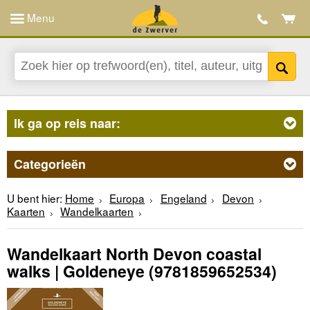
Menu
Ik ga op reis naar:
Categorieën
U bent hier:
Home
Europa
Engeland
Devon
Kaarten
Wandelkaarten
Wandelkaart North Devon coastal
walks | Goldeneye
(9781859652534)