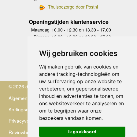
Thuisbezorgd door Postnl
Openingstijden klantenservice
Maandag
10.00 - 12.30 en 13.30 - 17.00
Dinsdag
10.00 - 12.30 en 13.30 - 17.00
Woensdag
10.00 - 12.30 en 13.30 - 17.00
Donderdag
10.00 - 12.30 en 13.30 - 17.00
Wij gebruiken cookies
Vrijdag
10.00 - 12.30 en 13.30 - 17.00
Zaterdag
gesloten
Wij maken gebruik van cookies en
Zondag
gesloten
andere tracking-technologieën om
uw surfervaring op onze website te
© 2026 de Zwerver
verbeteren, om gepersonaliseerde
inhoud en advertenties te tonen, om
Algemene Voorwaarden
ons websiteverkeer te analyseren en
Kortingscode
om te begrijpen waar onze
bezoekers vandaan komen.
Privacyverklaring
Reviewbeleid
Ik ga akkoord